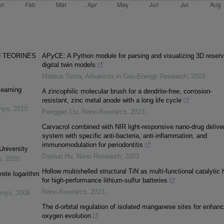
Ų TEORINĖS
APyCE: A Python module for parsing and visualizing 3D reserv
digital twin models
Mateus Tosta
,
Advances in Geo-Energy Research
,
2023
learning
A zincophilic molecular brush for a dendrite-free, corrosion-
resistant, zinc metal anode with a long life cycle
inys
,
2010
Penggao Liu
,
Nano Research
,
2023
Carvacrol combined with NIR light-responsive nano-drug delive
system with specific anti-bacteria, anti-inflammation, and
immunomodulation for periodontitis
University
Daorun Hu
,
Nano Research
,
2023
s
,
2010
Hollow multishelled structural TiN as multi-functional catalytic 
rete logarithm
for high-performance lithium-sulfur batteries
Nano Research
,
2023
inys
,
2009
The d-orbital regulation of isolated manganese sites for enhan
oxygen evolution