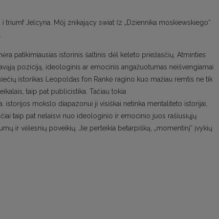
 triumf Jelcyna. Mój znikający swiat (z „Dziennika moskiewskiego“
.
 nėra patikimiausias istorinis šaltinis dėl keleto priežasčių. Atminties
ti savąją poziciją, ideologinis ar emocinis angažuotumas neišvengiamai
iečių istorikas Leopoldas fon Rankė ragino kuo mažiau remtis ne tik
eikalais, taip pat publicistika. Tačiau tokia
 istorijos mokslo diapazonui ji visiškai netinka mentaliteto istorijai,
ščiai taip pat nelaisvi nuo ideologinio ir emocinio juos rašiusiųjų
ų ir vėlesnių poveikių. Jie perteikia betarpišką, „momentinį“ įvykių