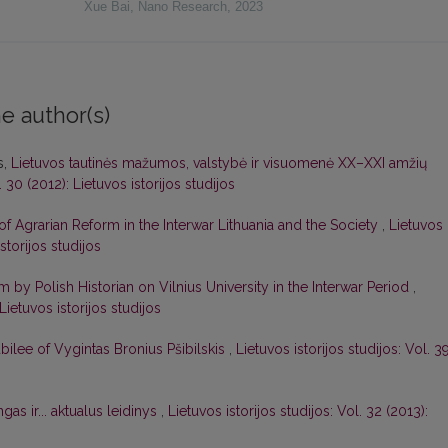
Xue Bai
,
Nano Research
,
2023
e author(s)
s,
Lietuvos tautinės mažumos, valstybė ir visuomenė XX–XXI amžių
. 30 (2012): Lietuvos istorijos studijos
f Agrarian Reform in the Interwar Lithuania and the Society
,
Lietuvos
istorijos studijos
y Polish Historian on Vilnius University in the Interwar Period
,
 Lietuvos istorijos studijos
ilee of Vygintas Bronius Pšibilskis
,
Lietuvos istorijos studijos: Vol. 3
gas ir... aktualus leidinys
,
Lietuvos istorijos studijos: Vol. 32 (2013):