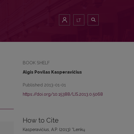
LT
BOOK SHELF
Algis Povilas Kasperavičius
Published 2013-01-01
https://doi.org/10.15388/LIS.2013.0.5068
How to Cite
Kasperavičius, A.P. (2013) “Lenkų