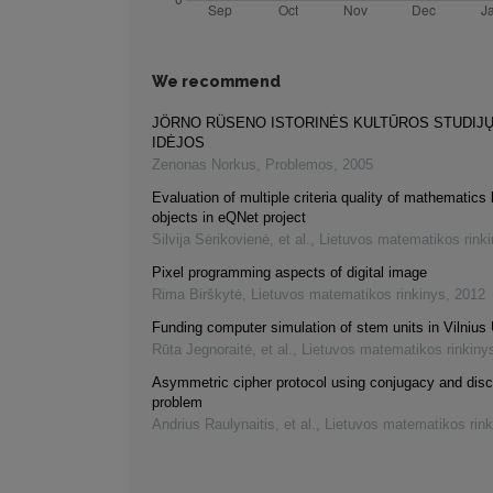
We recommend
JÖRNO RÜSENO ISTORINĖS KULTŪROS STUDIJ
IDĖJOS
Zenonas Norkus
,
Problemos
,
2005
Evaluation of multiple criteria quality of mathematics 
objects in eQNet project
Silvija Sėrikovienė, et al.
,
Lietuvos matematikos rink
Pixel programming aspects of digital image
Rima Birškytė
,
Lietuvos matematikos rinkinys
,
2012
Funding computer simulation of stem units in Vilnius 
Rūta Jegnoraitė, et al.
,
Lietuvos matematikos rinkiny
Asymmetric cipher protocol using conjugacy and disc
problem
Andrius Raulynaitis, et al.
,
Lietuvos matematikos rink