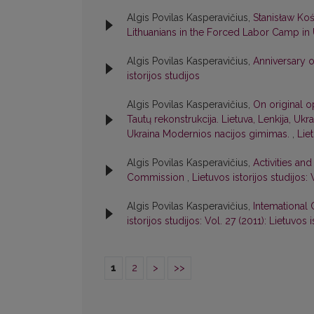
Algis Povilas Kasperavičius,
Stanisław Ko
Lithuanians in the Forced Labor Camp in
Algis Povilas Kasperavičius,
Anniversary o
istorijos studijos
Algis Povilas Kasperavičius,
On original o
Tautų rekonstrukcija. Lietuva, Lenkija, Ukra
Ukraina Modernios nacijos gimimas.
,
Liet
Algis Povilas Kasperavičius,
Activities and
Commission
,
Lietuvos istorijos studijos: 
Algis Povilas Kasperavičius,
Intemational 
istorijos studijos: Vol. 27 (2011): Lietuvos i
1
2
>
>>