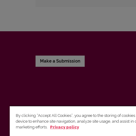
Make a Submission
By clicking “Accept All Cookies”, you agree to the storing of cookies
device to enhance site navigation, analyze site usage, and assist in 
Vilnius University Press
marketing efforts.
Privacy policy
Tel. +370 5 268 7184, E-mail:
info@leidykla.vu.lt