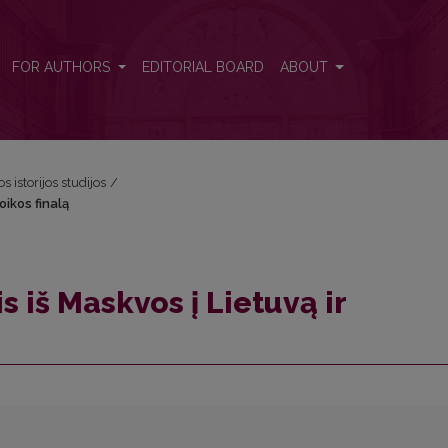
troikos finalą
FOR AUTHORS
EDITORIAL BOARD
ABOUT
os istorijos studijos
/
oikos finalą
s iš Maskvos į Lietuvą ir