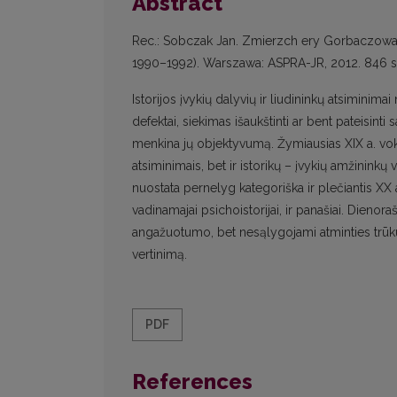
Abstract
Rec.: Sobczak Jan. Zmierzch ery Gorbaczowa i
1990–1992). Warszawa: ASPRA-JR, 2012. 846 s
Istorijos įvykių dalyvių ir liudininkų atsiminimai
defektai, siekimas išaukštinti ar bent pateisin
menkina jų objektyvumą. Žymiausias XIX a. vok
atsiminimais, bet ir istorikų – įvykių amžininkų v
nuostata pernelyg kategoriška ir plečiantis XX a.
vadinamajai psichoistorijai, ir panašiai. Dienora
angažuotumo, bet nesąlygojami atminties trūkum
vertinimą.
PDF
References