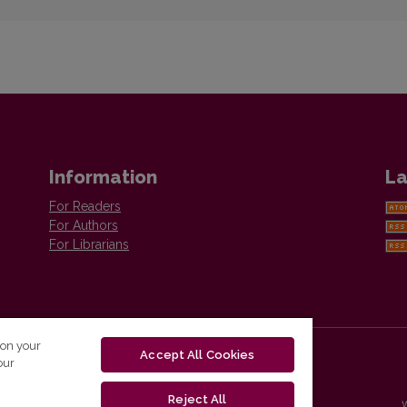
Information
La
For Readers
For Authors
For Librarians
 on your
Accept All Cookies
our
Reject All