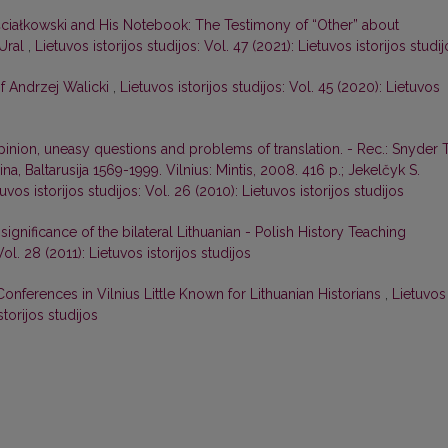
ściałkowski and His Notebook: The Testimony of “Other” about
 Ural
,
Lietuvos istorijos studijos: Vol. 47 (2021): Lietuvos istorijos studi
f Andrzej Walicki
,
Lietuvos istorijos studijos: Vol. 45 (2020): Lietuvos
pinion, uneasy questions and problems of translation. - Rec.: Snyder T
ina, Baltarusija 1569-1999. Vilnius: Mintis, 2008. 416 p.; Jekelčyk S.
uvos istorijos studijos: Vol. 26 (2010): Lietuvos istorijos studijos
 significance of the bilateral Lithuanian - Polish History Teaching
Vol. 28 (2011): Lietuvos istorijos studijos
Conferences in Vilnius Little Known for Lithuanian Historians
,
Lietuvos
storijos studijos