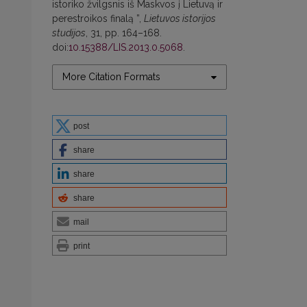
istoriko žvilgsnis iš Maskvos į Lietuvą ir
perestroikos finalą ”,
Lietuvos istorijos
studijos
, 31, pp. 164–168.
doi:
10.15388/LIS.2013.0.5068
.
More Citation Formats
post
share
share
share
mail
print