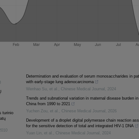
Determination and evaluation of serum monosaccharides in pat
with early-stage lung adenocarcinoma
8
Wenhao Su, et al.
,
Chinese Medical Journal
,
2024
Ų
Trends and subnational variation in maternal disease burden in
China from 1990 to 2021
Yuchen Zou, et al.
,
Chinese Medical Journal
,
2026
 turinio
tatų
Development of a droplet digital polymerase chain reaction as
for the sensitive detection of total and integrated HIV-1 DNA
2010
Yuan Lin, et al.
,
Chinese Medical Journal
,
2024