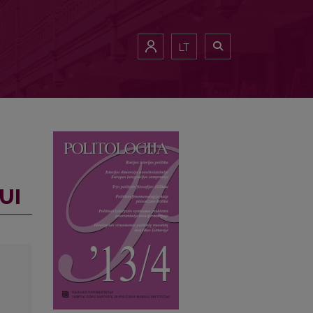
LT
UI