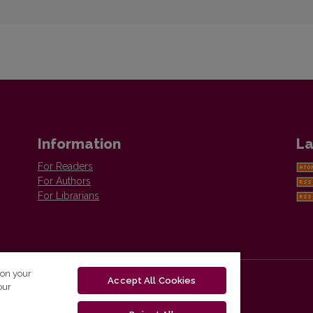
Information
La
For Readers
For Authors
For Librarians
 on your
Accept All Cookies
our