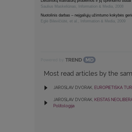
Lietuviškų klaviatūrų problemos ir jų sprendimo būdai
Saulius Maskeliūnas
,
Information & Media
,
2008
Nuotolinis darbas – neįgaliųjų užimtumo kokybės ger
Eglė Bilevičiūtė, et al.
,
Information & Media
,
2009
Powered by
Most read articles by the sam
JAROSLAV DVORAK,
EUROPIETIŠKA TUR
JAROSLAV DVORAK,
KEISTAS NEOLIBE
Politologija