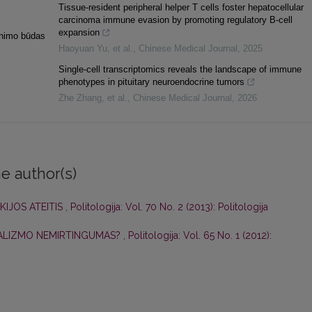
Tissue-resident peripheral helper T cells foster hepatocellular
carcinoma immune evasion by promoting regulatory B-cell
expansion
inimo būdas
Haoyuan Yu, et al.
,
Chinese Medical Journal
,
2025
Single-cell transcriptomics reveals the landscape of immune
phenotypes in pituitary neuroendocrine tumors
Zhe Zhang, et al.
,
Chinese Medical Journal
,
2026
e author(s)
KIJOS ATEITIS
,
Politologija: Vol. 70 No. 2 (2013): Politologija
RALIZMO NEMIRTINGUMAS?
,
Politologija: Vol. 65 No. 1 (2012):