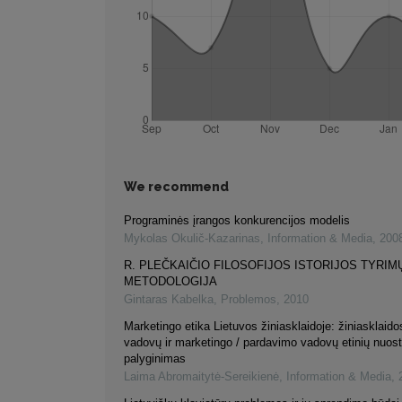
We recommend
Programinės įrangos konkurencijos modelis
Mykolas Okulič-Kazarinas
,
Information & Media
,
200
R. PLEČKAIČIO FILOSOFIJOS ISTORIJOS TYRIM
METODOLOGIJA
Gintaras Kabelka
,
Problemos
,
2010
Marketingo etika Lietuvos žiniasklaidoje: žiniasklaidos
vadovų ir marketingo / pardavimo vadovų etinių nuos
palyginimas
Laima Abromaitytė-Sereikienė
,
Information & Media
,