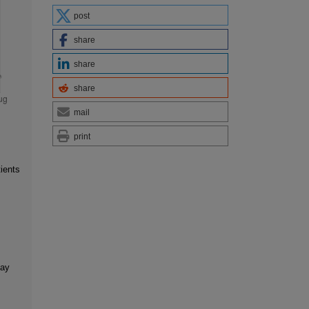
post
share
share
share
mail
print
ients
say