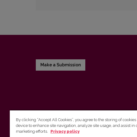
Make a Submission
By clicking “Accept All Cookies”, you agree to the storing of cookies
device to enhance site navigation, analyze site usage, and assist in 
Vilnius University Press
marketing efforts.
Privacy policy