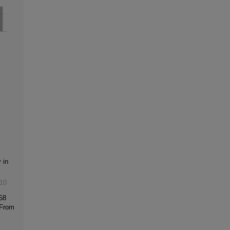
 in
10
58
 From