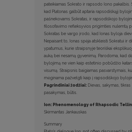
pateikiamas Sokrato ir rapsodo Iono pakalbis. 
kad Platonas galbūt aptaria rapsodiškąjį bylo
pašnekovams Sokratas, ir rapsodiškojo bylojim
filosofavimo refleksyvios prigimties nulemtą prie
Sokratas be vargo įrodo, kad Ionas byloja die
Nepaisant to, Ionas spėja atskleisti Sokratui 
ypatumus, kurie straipsnyje teoriškai eksplikuo
auką bei nesamą gyvenimą. Parodoma, kad dėl 
bylojimą ne vien kaip estetinio pobūdžio katars
visumą. Straipsnis baigiamas pasvarstymais, ku
mėginama pažvelgti kaip į rapsodiškojo bylojim
Pagrindiniai žodžiai:
Dievas, sakymas, tikras
pasakymas, būtis.
Ion: Phenomenology of Rhapsodic Telli
Skirmantas Jankauskas
Summary
Plato’s dialogue Ion, not often discussed by p