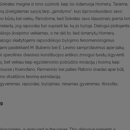
Sokratas mėgina iš Iono sužinoti, kaip šis išdainuoja Homerą. Tariama,
jimą įžvelgdamas sąryšį tarp „gimdymo“, kurį išprovokuodavo savo
o būdų bei siekių. Parodoma, kad Sokratas savo klausimais įperša Ion
laidą, jog rapsodas turi suprasti tai, ką jis byloja. Dialogui plėtojantis
viškojo įkvėpimo veikiamas, o ne dėl to, kad išmanytų Homerą.
ir dialogo skaitytojams rapsodiškojo bylojimo fenomenologinius
jami pasitelkiant M. Buberio bei E. Levino samprotavimus apie laiką,
specifinės dvasinės konstitucijos antikos žmogus turėtų išgyventi
į, bet veikiau kaip egzistencinio pobūdžio iniciaciją į kosmą kaip
riuose į Ksenofano, Parmenido bei paties Platono išvadas apie būtį
o struktūros teorinę asimiliaciją.
 gyvenimas, rapsodas, bylojimas, nesamas gyvenimas, filosofas,
ng
hilosophers, is analyzed in the paper. This dialogue presents a