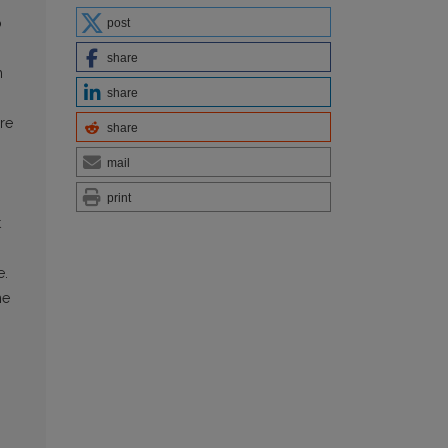
o
post
share
h
share
re
share
mail
print
t
e.
he