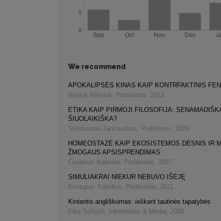
We recommend
APOKALIPSĖS KINAS KAIP KONTRFAKTINIS F
Nerijus Milerius
,
Problemos
,
2012
ETIKA KAIP PIRMOJI FILOSOFIJA: SENAMADIŠK
ŠIUOLAIKIŠKA?
Skirmantas Jankauskas
,
Problemos
,
2006
HOMEOSTAZĖ KAIP EKOSISTEMOS DĖSNIS IR M
ŽMOGAUS APSISPRENDIMAS
Česlovas Kalenda
,
Problemos
,
2007
SIMULIAKRAI NIEKUR NEBUVO IŠĖJĘ
Kristupas Sabolius
,
Problemos
,
2011
Kintantis angliškumas: ieškant tautinės tapatybės
Elke Schuch
,
Information & Media
,
2008