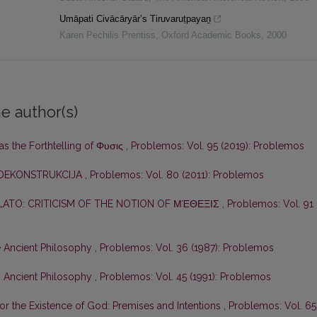
Umāpati Civācāryār’s Tiruvaruṭpayaṉ
Karen Pechilis Prentiss
,
Oxford Academic Books
,
2000
e author(s)
as the Forthtelling of Φυσις
,
Problemos: Vol. 95 (2019): Problemos
DEKONSTRUKCIJA
,
Problemos: Vol. 80 (2011): Problemos
PLATO: CRITICISM OF THE NOTION OF ΜΈΘΕΞΙΣ
,
Problemos: Vol. 91
e Ancient Philosophy
,
Problemos: Vol. 36 (1987): Problemos
n Ancient Philosophy
,
Problemos: Vol. 45 (1991): Problemos
for the Existence of God: Premises and Intentions
,
Problemos: Vol. 65