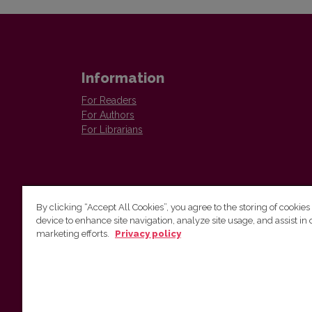
Information
For Readers
For Authors
For Librarians
By clicking “Accept All Cookies”, you agree to the storing of cookies
device to enhance site navigation, analyze site usage, and assist in 
Vilnius University Press
marketing efforts.
Privacy policy
Tel. +370 5 268 7184, E-mail:
info@leidykla.vu.lt
9 Saulėtekis av., LT10222 Vilnius
https://www.leidykla.vu.lt