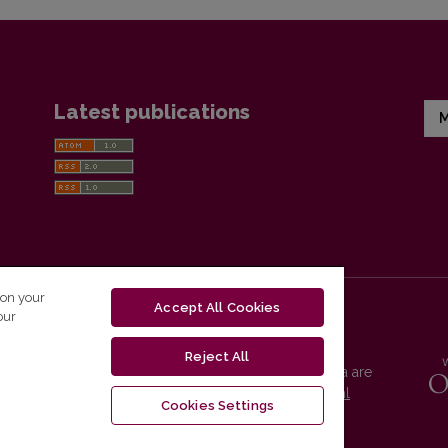
Latest publications
M
 on your
Accept All Cookies
our
Reject All
Vilnius University Press platform and metadata are
distributed by
Creative Commons International
Cookies Settings
License
.