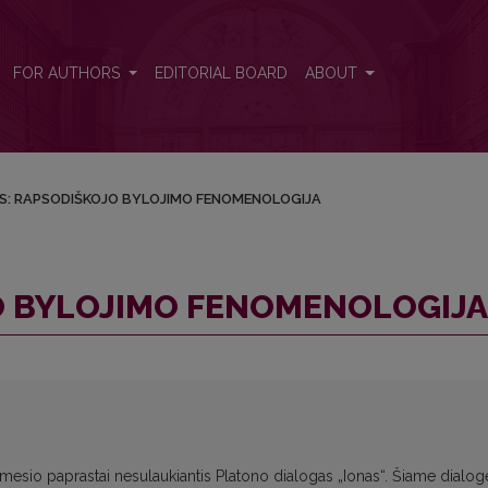
GIJA
FOR AUTHORS
EDITORIAL BOARD
ABOUT
S: RAPSODIŠKOJO BYLOJIMO FENOMENOLOGIJA
O BYLOJIMO FENOMENOLOGIJA
mesio paprastai nesulaukiantis Platono dialogas „Ionas“. Šiame dialog