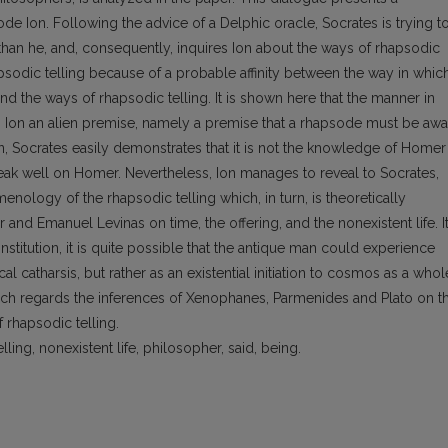
e Ion. Following the advice of a Delphic oracle, Socrates is trying t
than he, and, consequently, inquires Ion about the ways of rhapsodic
hapsodic telling because of a probable affinity between the way in whic
d the ways of rhapsodic telling. It is shown here that the manner in
 Ion an alien premise, namely a premise that a rhapsode must be awa
ion, Socrates easily demonstrates that it is not the knowledge of Homer
peak well on Homer. Nevertheless, Ion manages to reveal to Socrates,
nology of the rhapsodic telling which, in turn, is theoretically
 and Emanuel Levinas on time, the offering, and the nonexistent life. I
nstitution, it is quite possible that the antique man could experience
al catharsis, but rather as an existential initiation to cosmos as a whol
ch regards the inferences of Xenophanes, Parmenides and Plato on t
f rhapsodic telling.
lling, nonexistent life, philosopher, said, being.