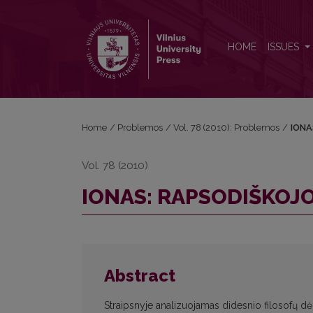
IONAS: RAPSODIŠKOJO BYLOJIMO FENOMENOLO
HOME
ISSUES
Home
/
Problemos
/
Vol. 78 (2010): Problemos
/
IONA
Vol. 78 (2010)
IONAS: RAPSODIŠKOJ
Abstract
Straipsnyje analizuojamas didesnio filosofų dė