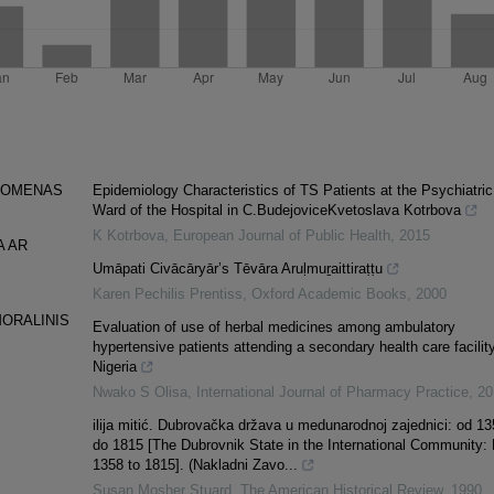
ENOMENAS
Epidemiology Characteristics of TS Patients at the Psychiatric
Ward of the Hospital in C.BudejoviceKvetoslava Kotrbova
K Kotrbova
,
European Journal of Public Health
,
2015
A AR
Umāpati Civācāryār’s Tēvāra Aruḷmuṟaittiraṭṭu
Karen Pechilis Prentiss
,
Oxford Academic Books
,
2000
ORALINIS
Evaluation of use of herbal medicines among ambulatory
hypertensive patients attending a secondary health care facility
Nigeria
Nwako S Olisa
,
International Journal of Pharmacy Practice
,
20
ilija mitić. Dubrovačka država u medunarodnoj zajednici: od 13
do 1815 [The Dubrovnik State in the International Community:
1358 to 1815]. (Nakladni Zavo...
Susan Mosher Stuard
,
The American Historical Review
,
1990