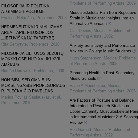
Problems of Performing Artists
,
2009
FILOSOFIJA IR POLITIKA
ATGIMIMO EPOCHOJE
Musculoskeletal Pain from Repetitive
Evaldas Nekrašas
,
Problemos
,
2008
Strain in Musicians: Insights into an
Alternative Approach
HERMENEUTIKA IR NIHILIZMAS
Clair Davies
,
Medical Problems of
ARBA – APIE FILOSOFIJOS
Performing Artists
,
2002
„LIETUVIŠKĄJĄ“ TAPATYBĘ
Rita Šerpytyté
,
Problemos
,
2010
Anxiety Sensitivity and Performance
Anxiety in College Music Students
FILOSOFIJA LIETUVOS JĖZUITŲ
Hugh Stephenson
,
Medical Problems
MOKYKLOSE NUO XVI IKI XVIII
of Performing Artists
,
2005
AMŽIAUS
Román Darowski
,
Problemos
,
2008
Promoting Health in Post-Secondary
Music Schools
NON SIBI, SED OMNIBUS:
MOKSLINGASIS PROFESORIAUS
Ralph A Manchester
,
Medical
R. PLEČKAIČIO PAVELDAS
Problems of Performing Artists
,
2006
Marius Povilas Šaulauskas, et al.
,
Are Factors of Posture and Balance
Problemos
,
2010
Integrated in Research Studies on
Upper Extremity Musculoskeletal Pain
in Instrumental Musicians?: A Scoping
Review
Ron Garnett
,
Medical Problems of
Performing Artists
,
2022