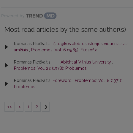
Powered by
Most read articles by the same author(s)
Romanas Plečkaitis,
Iš logikos alebros istorijos viduriniaisiais
amžiais
,
Problemos: Vol. 6 (1965): Filosofija
Romanas Plečkaitis,
I. H. Abicht at Vilnius University
,
Problemos: Vol. 22 (1978): Problemos
Romanas Plečkaitis,
Foreword
,
Problemos: Vol. 8 (1971):
Problemos
<<
<
1
2
3