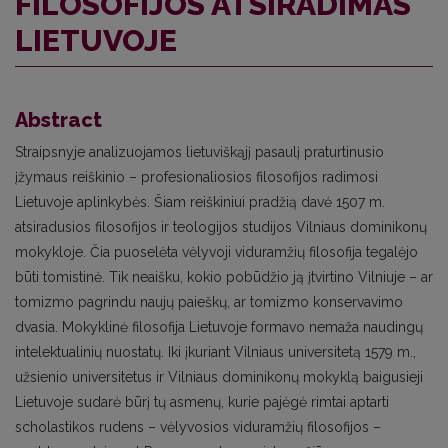
FILOSOFIJOS ATSIRADIMAS
LIETUVOJE
Abstract
Straipsnyje analizuojamos lietuviškąjį pasaulį praturtinusio
įžymaus reiškinio – profesionaliosios filosofijos radimosi
Lietuvoje aplinkybės. Šiam reiškiniui pradžią davė 1507 m.
atsiradusios filosofijos ir teologijos studijos Vilniaus dominikonų
mokykloje. Čia puoselėta vėlyvoji viduramžių filosofija tegalėjo
būti tomistinė. Tik neaišku, kokio pobūdžio ją įtvirtino Vilniuje – ar
tomizmo pagrindu naujų paieškų, ar tomizmo konservavimo
dvasia. Mokyklinė filosofija Lietuvoje formavo nemaža naudingų
intelektualinių nuostatų. Iki įkuriant Vilniaus universitetą 1579 m.,
užsienio universitetus ir Vilniaus dominikonų mokyklą baigusieji
Lietuvoje sudarė būrį tų asmenų, kurie pajėgė rimtai aptarti
scholastikos rudens – vėlyvosios viduramžių filosofijos –