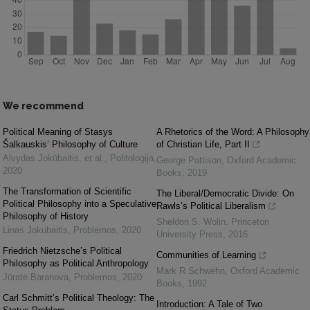
We recommend
Political Meaning of Stasys
A Rhetorics of the Word: A Philosophy
Šalkauskis’ Philosophy of Culture
of Christian Life, Part II
Alvydas Jokūbaitis, et al.
,
Politologija
,
George Pattison
,
Oxford Academic
2020
Books
,
2019
The Transformation of Scientific
The Liberal/Democratic Divide: On
Political Philosophy into a Speculative
Rawls’s Political Liberalism
Philosophy of History
Sheldon S. Wolin
,
Princeton
Linas Jokubaitis
,
Problemos
,
2020
University Press
,
2016
Friedrich Nietzsche’s Political
Communities of Learning
Philosophy as Political Anthropology
Mark R Schwehn
,
Oxford Academic
Jūratė Baranova
,
Problemos
,
2020
Books
,
1992
Carl Schmitt’s Political Theology: The
Introduction: A Tale of Two