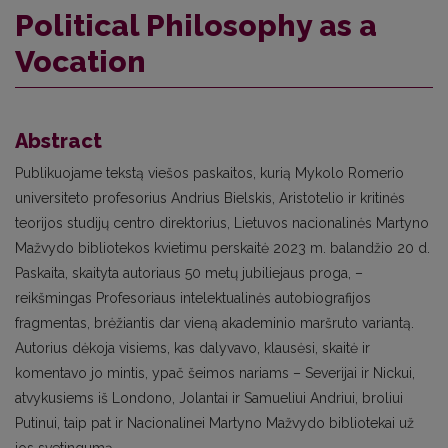
Political Philosophy as a
Vocation
Abstract
Publikuojame tekstą viešos paskaitos, kurią Mykolo Romerio
universiteto profesorius Andrius Bielskis, Aristotelio ir kritinės
teorijos studijų centro direktorius, Lietuvos nacionalinės Martyno
Mažvydo bibliotekos kvietimu perskaitė 2023 m. balandžio 20 d.
Paskaita, skaityta autoriaus 50 metų jubiliejaus proga, –
reikšmingas Profesoriaus intelektualinės autobiografijos
fragmentas, brėžiantis dar vieną akademinio maršruto variantą.
Autorius dėkoja visiems, kas dalyvavo, klausėsi, skaitė ir
komentavo jo mintis, ypač šeimos nariams – Severijai ir Nickui,
atvykusiems iš Londono, Jolantai ir Samueliui Andriui, broliui
Putinui, taip pat ir Nacionalinei Martyno Mažvydo bibliotekai už
jos svetingumą