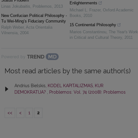
Status Problem
Enlightenments
Linas Jokubaitis
,
Problemos
,
2013
Michael L. Frazer
,
Oxford Academic
New Confucian Political Philosophy -
Books
,
2010
Tu Wei-Ming’s Fiduciary Community
15 Continental Philosophy
Ralph Weber
,
Acta Orientalia
Marios Constantinou
,
The Year's Work
Vilnensia
,
2004
in Critical and Cultural Theory
,
2011
Powered by
Most read articles by the same author(s)
Andrius Bielskis,
KODĖL KAPITALIZMAS, KUR
DEMOKRATIJA?
,
Problemos: Vol. 74 (2008): Problemos
<<
<
1
2