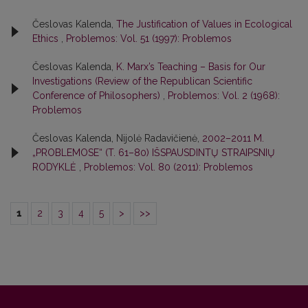
Česlovas Kalenda,
The Justification of Values in Ecological
Ethics
,
Problemos: Vol. 51 (1997): Problemos
Česlovas Kalenda,
K. Marx’s Teaching – Basis for Our
Investigations (Review of the Republican Scientific
Conference of Philosophers)
,
Problemos: Vol. 2 (1968):
Problemos
Česlovas Kalenda, Nijolė Radavičienė,
2002–2011 M.
„PROBLEMOSE“ (T. 61–80) IŠSPAUSDINTŲ STRAIPSNIŲ
RODYKLĖ
,
Problemos: Vol. 80 (2011): Problemos
1
2
3
4
5
>
>>