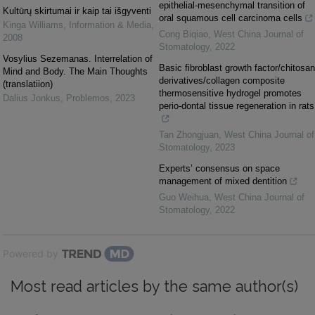
epithelial‑mesenchymal transition of
Kultūrų skirtumai ir kaip tai išgyventi
oral squamous cell carcinoma cells
Kinga Williams
,
Information & Media
,
Cong Biqiao
,
West China Journal of
2008
Stomatology
,
2022
Vosylius Sezemanas. Interrelation of
Basic fibroblast growth factor/chitosan
Mind and Body. The Main Thoughts
derivatives/collagen composite
(translatiion)
thermosensitive hydrogel promotes
Dalius Jonkus
,
Problemos
,
2023
perio-dontal tissue regeneration in rats
Tan Zhongjuan
,
West China Journal of
Stomatology
,
2023
Experts’ consensus on space
management of mixed dentition
Guo Weihua
,
West China Journal of
Stomatology
,
2022
Powered by
Most read articles by the same author(s)