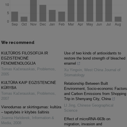
We recommend
KULTŪROS FILOSOFIJA IR
Use of two kinds of antioxidants to
EGZISTENCINĖ
restore the bond strength of bleached
FENOMENOLOGIJA
enamel
Tomas Kačerauskas
,
Problemos
,
Xu Yingxin
,
West China Journal of
2005
Stomatology
KULTŪRA KAIP EGZISTENCINĖ
Relationship Between Built
KŪRYBA
Environment, Socio-economic Factors
Tomas Kačerauskas
,
Problemos
,
and Carbon Emissions from Shopping
2007
Trip in Shenyang City, China
LI Jing
,
Chinese Geographical
Vienodumas ar skirtingumas: kultūra
Science
– tapatybės ir kitybės šaltinis
Joanna Hańderek
,
Information &
Effect of microRNA-663b on
Media
,
2008
migration, invasion and