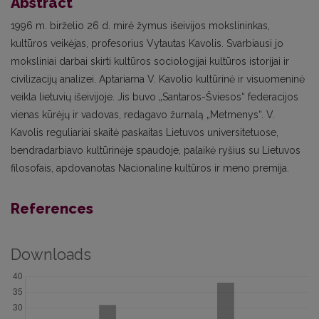
Abstract
1996 m. birželio 26 d. mirė žymus išeivijos mokslininkas,
kultūros veikėjas, profesorius Vytautas Kavolis. Svarbiausi jo
moksliniai darbai skirti kultūros sociologijai kultūros istorijai ir
civilizacijų analizei. Aptariama V. Kavolio kultūrinė ir visuomeninė
veikla lietuvių išeivijoje. Jis buvo „Santaros-Šviesos“ federacijos
vienas kūrėjų ir vadovas, redagavo žurnalą „Metmenys“. V.
Kavolis reguliariai skaitė paskaitas Lietuvos universitetuose,
bendradarbiavo kultūrinėje spaudoje, palaikė ryšius su Lietuvos
filosofais, apdovanotas Nacionaline kultūros ir meno premija.
References
Downloads