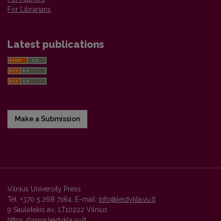
For Librarians
Latest publications
Make a Submission
Vilnius University Press
Tel. +370 5 268 7184, E-mail:
info@leidykla.vu.lt
9 Saulėtekis av., LT10222 Vilnius
https://www.leidykla.vu.lt