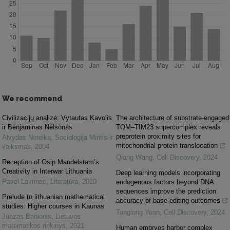
We recommend
Civilizacijų analizė: Vytautas Kavolis
The architecture of substrate-engaged
ir Benjaminas Nelsonas
TOM–TIM23 supercomplex reveals
preprotein proximity sites for
Alvydas Noreika
,
Sociologija Mintis ir
mitochondrial protein translocation
veiksmas
,
2004
Qiang Wang
,
Cell Discovery
,
2024
Reception of Osip Mandelstam’s
Creativity in Interwar Lithuania
Deep learning models incorporating
Pavel Lavrinec
,
Literatūra
,
2020
endogenous factors beyond DNA
sequences improve the prediction
Prelude to lithuanian mathematical
accuracy of base editing outcomes
studies: Higher courses in Kaunas
Tanglong Yuan
,
Cell Discovery
,
2024
Juozas Banionis
,
Lietuvos
matematikos rinkinys
,
2021
Human embryos harbor complex