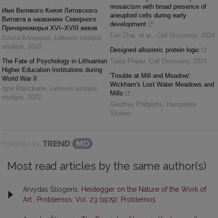
mosaicism with broad presence of
Имя Великого Князя Литовского
aneuploid cells during early
Витовта в названиях Северного
development
Причерноморья XVI–XVIII веков
Fan Zhai, et al.
,
Cell Discovery
,
2024
Ольга Белецкая
,
Lietuvos istorijos
studijos
,
2018
Designed allosteric protein logic
The Fate of Psychology in Lithuanian
Tjaša Plaper
,
Cell Discovery
,
2024
Higher Education Institutions during
'Trouble at Mill and Meadow':
World War II
Wickham's Lost Water Meadows and
Ignė Rasickaitė
,
Lietuvos istorijos
Mills
studijos
,
2022
Geoffrey Phillpotts
,
Hampshire
Studies
Powered by
Most read articles by the same author(s)
Arvydas Šliogeris,
Heidegger on the Nature of the Work of
Art
,
Problemos: Vol. 23 (1979): Problemos