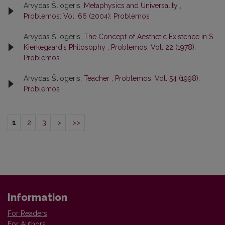
Arvydas Šliogeris,
Metaphysics and Universality
,
Problemos: Vol. 66 (2004): Problemos
Arvydas Šliogeris,
The Concept of Aesthetic Existence in S.
Kierkegaard’s Philosophy
,
Problemos: Vol. 22 (1978):
Problemos
Arvydas Šliogeris,
Teacher
,
Problemos: Vol. 54 (1998):
Problemos
1
2
3
>
>>
Information
For Readers
For Authors