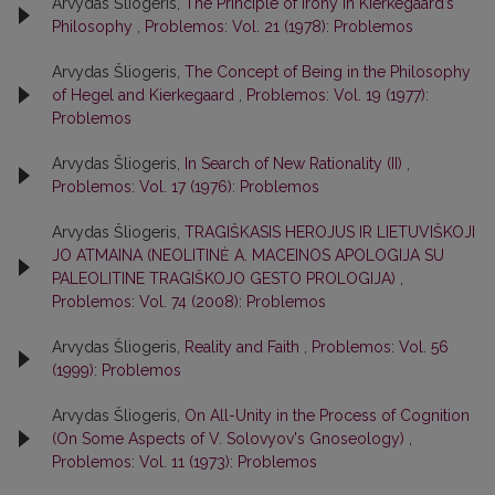
Arvydas Šliogeris,
The Principle of Irony in Kierkegaard’s
Philosophy
,
Problemos: Vol. 21 (1978): Problemos
Arvydas Šliogeris,
The Concept of Being in the Philosophy
of Hegel and Kierkegaard
,
Problemos: Vol. 19 (1977):
Problemos
Arvydas Šliogeris,
In Search of New Rationality (II)
,
Problemos: Vol. 17 (1976): Problemos
Arvydas Šliogeris,
TRAGIŠKASIS HEROJUS IR LIETUVIŠKOJI
JO ATMAINA (NEOLITINĖ A. MACEINOS APOLOGIJA SU
PALEOLITINE TRAGIŠKOJO GESTO PROLOGIJA)
,
Problemos: Vol. 74 (2008): Problemos
Arvydas Šliogeris,
Reality and Faith
,
Problemos: Vol. 56
(1999): Problemos
Arvydas Šliogeris,
On All-Unity in the Process of Cognition
(On Some Aspects of V. Solovyov's Gnoseology)
,
Problemos: Vol. 11 (1973): Problemos