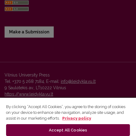
Make a Submission
Vilnius University Press
Tel. +370 5 268 7184, E-mail:
info@leidykla.vu.lt
9 Saulėtekis av., LT10222 Vilnius
https://www.leidykla.vu.lt
By clicking “Accept All Cookies”, you agree to the storing of cookies
on your device to enhance site navigation, analyze site usage, and
Vilnius University Press platform and metadata are distributed by
assist in our marketing efforts.
Privacy policy
Creative Commons International License
.
Accept All Cookies