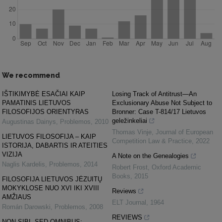
We recommend
IŠTIKIMYBĖ ESAČIAI KAIP
Losing Track of Antitrust—An
PAMATINIS LIETUVOS
Exclusionary Abuse Not Subject to
FILOSOFIJOS ORIENTYRAS
Bronner: Case T-814/17 Lietuvos
geležinkeliai
Augustinas Dainys
,
Problemos
,
2010
Thomas Vinje
,
Journal of European
LIETUVOS FILOSOFIJA – KAIP
Competition Law & Practice
,
2022
ISTORIJA, DABARTIS IR ATEITIES
VIZIJA
A Note on the Genealogies
Naglis Kardelis
,
Problemos
,
2014
Robert Frost
,
Oxford Academic
Books
,
2015
FILOSOFIJA LIETUVOS JĖZUITŲ
MOKYKLOSE NUO XVI IKI XVIII
Reviews
AMŽIAUS
ELT Journal
,
1964
Román Darowski
,
Problemos
,
2008
REVIEWS
NON SIBI, SED OMNIBUS: