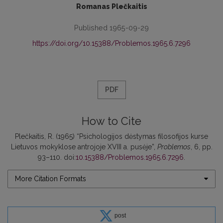
Romanas Plečkaitis
Published 1965-09-29
https://doi.org/10.15388/Problemos.1965.6.7296
PDF
How to Cite
Plečkaitis, R. (1965) “Psichologijos dėstymas filosofijos kurse
Lietuvos mokyklose antrojoje XVIII a. pusėje”,
Problemos
, 6, pp.
93–110. doi:
10.15388/Problemos.1965.6.7296
.
More Citation Formats
post