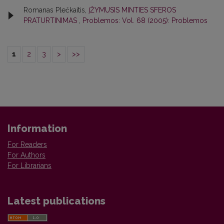
Romanas Plečkaitis,
ĮŽYMUSIS MINTIES SFEROS
PRATURTINIMAS
,
Problemos: Vol. 68 (2005): Problemos
1
2
3
>
>>
Information
For Readers
For Authors
For Librarians
Latest publications