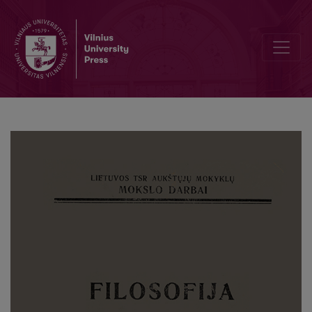
Psichologijos dėstymas filosofijos kurse Lietuvos mokyklose antrojo