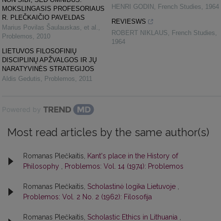
HENRI GODIN
,
French Studies
,
1964
MOKSLINGASIS PROFESORIAUS
R. PLEČKAIČIO PAVELDAS
REVIESWS
Marius Povilas Šaulauskas, et al.
,
ROBERT NIKLAUS
,
French Studies
,
Problemos
,
2010
1964
LIETUVOS FILOSOFINIŲ
DISCIPLINŲ APŽVALGOS IR JŲ
NARATYVINĖS STRATEGIJOS
Aldis Gedutis
,
Problemos
,
2011
Powered by
Most read articles by the same author(s)
Romanas Plečkaitis,
Kant's place in the History of
Philosophy
,
Problemos: Vol. 14 (1974): Problemos
Romanas Plečkaitis,
Scholastinė logika Lietuvoje
,
Problemos: Vol. 2 No. 2 (1962): Filosofija
Romanas Plečkaitis,
Scholastic Ethics in Lithuania
,