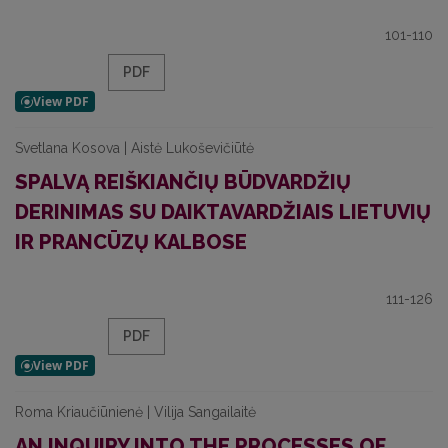
101-110
PDF
Svetlana Kosova | Aistė Lukoševičiūtė
SPALVĄ REIŠKIANČIŲ BŪDVARDŽIŲ
DERINIMAS SU DAIKTAVARDŽIAIS LIETUVIŲ
IR PRANCŪZŲ KALBOSE
111-126
PDF
Roma Kriaučiūnienė | Vilija Sangailaitė
AN INQUIRY INTO THE PROCESSES OF