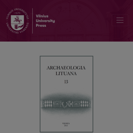
Erdvės užkariavimas: 3D technologijos taikymo galimybės ir probl