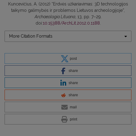
Kuncevičius, A. (2012) “Erdvės užkariavimas: 3D technologijos
taikymo galimybės ir problemos Lietuvos archeologijoje”,
Archaeologia Lituana
, 13, pp. 7–29.
doi:
10.15388/ArchLit.2012.0.1188
.
More Citation Formats
post
share
share
share
mail
print