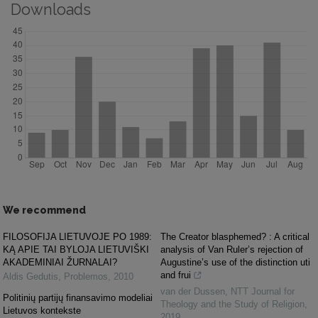
Downloads
We recommend
FILOSOFIJA LIETUVOJE PO 1989:
The Creator blasphemed? : A critical
KĄ APIE TAI BYLOJA LIETUVIŠKI
analysis of Van Ruler’s rejection of
AKADEMINIAI ŽURNALAI?
Augustine’s use of the distinction uti
and frui
Aldis Gedutis
,
Problemos
,
2010
van der Dussen
,
NTT Journal for
Politinių partijų finansavimo modeliai
Theology and the Study of Religion
,
Lietuvos kontekste
2019