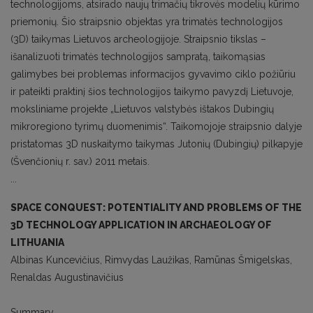
technologijoms, atsirado naujų trimačių tikrovės modelių kūrimo
priemonių. Šio straipsnio objektas yra trimatės technologijos
(3D) taikymas Lietuvos archeologijoje. Straipsnio tikslas –
išanalizuoti trimatės technologijos sampratą, taikomąsias
galimybes bei problemas informacijos gyvavimo ciklo požiūriu
ir pateikti praktinį šios technologijos taikymo pavyzdį Lietuvoje,
moksliniame projekte „Lietuvos valstybės ištakos Dubingių
mikroregiono tyrimų duomenimis“. Taikomojoje straipsnio dalyje
pristatomas 3D nuskaitymo taikymas Jutonių (Dubingių) pilkapyje
(Švenčionių r. sav.) 2011 metais.
...
SPACE CONQUEST: POTENTIALITY AND PROBLEMS OF THE
3D TECHNOLOGY APPLICATION IN ARCHAEOLOGY OF
LITHUANIA
Albinas Kuncevičius, Rimvydas Laužikas, Ramūnas Šmigelskas,
Renaldas Augustinavičius
Summary