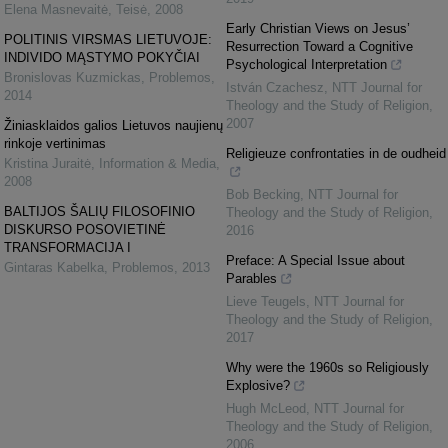
Elena Masnevaitė
,
Teisė
,
2008
Early Christian Views on Jesus’
POLITINIS VIRSMAS LIETUVOJE:
Resurrection Toward a Cognitive
INDIVIDO MĄSTYMO POKYČIAI
Psychological Interpretation
Bronislovas Kuzmickas
,
Problemos
,
István Czachesz
,
NTT Journal for
2014
Theology and the Study of Religion
,
2007
Žiniasklaidos galios Lietuvos naujienų
rinkoje vertinimas
Religieuze confrontaties in de oudheid
Kristina Juraitė
,
Information & Media
,
2008
Bob Becking
,
NTT Journal for
BALTIJOS ŠALIŲ FILOSOFINIO
Theology and the Study of Religion
,
DISKURSO POSOVIETINĖ
2016
TRANSFORMACIJA I
Preface: A Special Issue about
Gintaras Kabelka
,
Problemos
,
2013
Parables
Lieve Teugels
,
NTT Journal for
Theology and the Study of Religion
,
2017
Why were the 1960s so Religiously
Explosive?
Hugh McLeod
,
NTT Journal for
Theology and the Study of Religion
,
2006