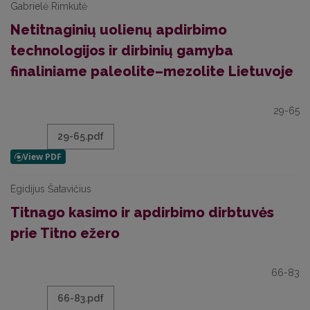
Gabrielė Rimkutė
Netitnaginių uolienų apdirbimo
technologijos ir dirbinių gamyba
finaliniame paleolite–mezolite Lietuvoje
29-65
29-65.pdf
Egidijus Šatavičius
Titnago kasimo ir apdirbimo dirbtuvės
prie Titno ežero
66-83
66-83.pdf