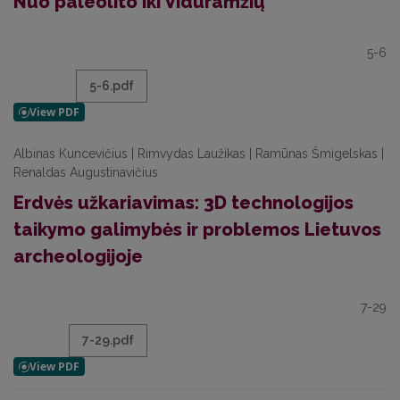
Nuo paleolito iki Viduramžių
5-6
5-6.pdf
Albinas Kuncevičius | Rimvydas Laužikas | Ramūnas Šmigelskas |
Renaldas Augustinavičius
Erdvės užkariavimas: 3D technologijos
taikymo galimybės ir problemos Lietuvos
archeologijoje
7-29
7-29.pdf