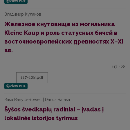
Владимир Кулаков
Железное кнутовище из могильника
Kleine Kaup и роль статусных бичей в
восточноевропейских древностях X–XI
вв.
117-128
117-128.pdf
Rasa Banytė-Rowell | Darius Barasa
Šyšos švedkapių radiniai – įvadas į
lokalinės istorijos tyrimus