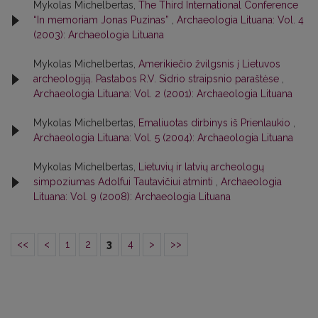
Mykolas Michelbertas,
The Third International Conference
“In memoriam Jonas Puzinas”
,
Archaeologia Lituana: Vol. 4
(2003): Archaeologia Lituana
Mykolas Michelbertas,
Amerikiečio žvilgsnis į Lietuvos
archeologiją. Pastabos R.V. Sidrio straipsnio paraštėse
,
Archaeologia Lituana: Vol. 2 (2001): Archaeologia Lituana
Mykolas Michelbertas,
Emaliuotas dirbinys iš Prienlaukio
,
Archaeologia Lituana: Vol. 5 (2004): Archaeologia Lituana
Mykolas Michelbertas,
Lietuvių ir latvių archeologų
simpoziumas Adolfui Tautavičiui atminti
,
Archaeologia
Lituana: Vol. 9 (2008): Archaeologia Lituana
<<
<
1
2
3
4
>
>>