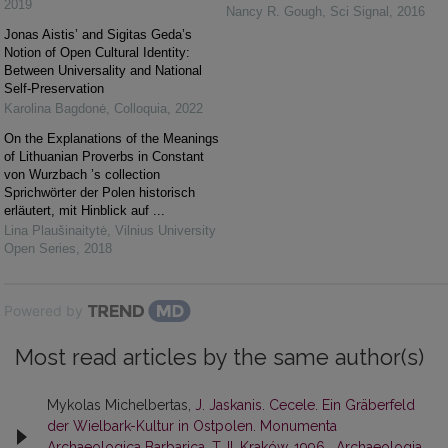
2019
Nancy R. Gough
,
Sci Signal
,
2016
Jonas Aistis’ and Sigitas Geda’s
Notion of Open Cultural Identity:
Between Universality and National
Self-Preservation
Karolina Bagdonė
,
Colloquia
,
2022
On the Explanations of the Meanings
of Lithuanian Proverbs in Constant
von Wurzbach ’s collection
Sprichwörter der Polen historisch
erläutert, mit Hinblick auf ...
Lina Plaušinaitytė
,
Vilnius University
Open Series
,
2018
Powered by
Most read articles by the same author(s)
Mykolas Michelbertas,
J. Jaskanis. Cecele. Ein Gräberfeld
der Wielbark-Kultur in Ostpolen. Monumenta
Archaeologica Barbarica. T. II. Kraków, 1996
,
Archaeologia