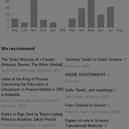
We recommend
The Tense Muscles of a Fanatic
Germany Seeks to Stoke Science
(Antanas Škėma, The White Shroud)
Science
,
1999
Jochen Schimmang
,
Colloquia
,
2017
INSIDE GOVERNMENT
Letter of the King of Prussia
Science
Concerning the Education of
Lithuanians in Prussia Written in 1807
Gulls, floods, and superbugs
in Klaipėda
Jon Cohen
,
Science
,
2023
Liucija Citavičiūtė
,
Senoji Lietuvos
From Channel to Sensor
literatūra
,
2022
Peter R. Stern
,
Sci Signal
,
2014
Books in Riga Sent by Martin Ludwig
Rhesa to Abraham Jakob Penzel
Papers of note in Science
Ernesta Kazakėnaitė
,
Knygotyra
,
Translational Medicine