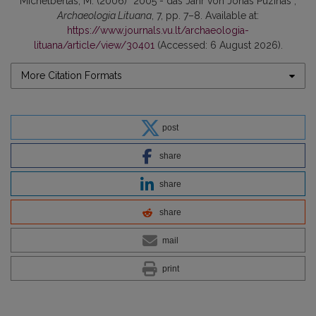
Michelbertas, M. (2006) “2005 - das Jahr von Jonas Puzinas”,
Archaeologia Lituana
, 7, pp. 7–8. Available at:
https://www.journals.vu.lt/archaeologia-
lituana/article/view/30401
(Accessed: 6 August 2026).
More Citation Formats
post
share
share
share
mail
print