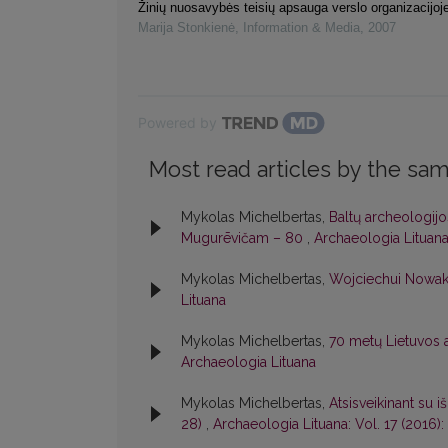
Žinių nuosavybės teisių apsauga verslo organizacijoj
Marija Stonkienė
,
Information & Media
,
2007
Powered by
Most read articles by the sam
Mykolas Michelbertas,
Baltų archeologijos
Mugurēvičam – 80
,
Archaeologia Lituana:
Mykolas Michelbertas,
Wojciechui Nowak
Lituana
Mykolas Michelbertas,
70 metų Lietuvos 
Archaeologia Lituana
Mykolas Michelbertas,
Atsisveikinant su i
28)
,
Archaeologia Lituana: Vol. 17 (2016)