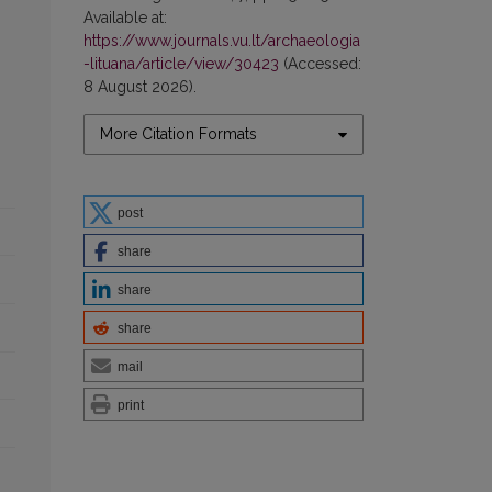
Available at:
https://www.journals.vu.lt/archaeologia
-lituana/article/view/30423
(Accessed:
8 August 2026).
More Citation Formats
post
share
share
share
mail
print