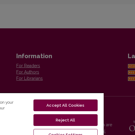
Information
La
For Readers
For Authors
For Librarians
 on your
Accept All Cookies
our
Reject All
Vilnius University Press platform and metadata are
distributed by
Creative Commons International
Cookies Settings