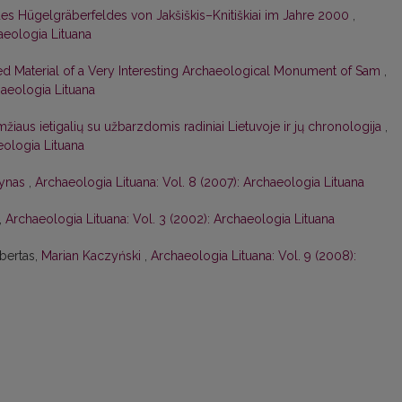
s Hügelgräberfeldes von Jakšiškis–Knitiškiai im Jahre 2000
,
haeologia Lituana
ed Material of a Very Interesting Archaeological Monument of Sam
,
haeologia Lituana
žiaus ietigalių su užbarzdomis radiniai Lietuvoje ir jų chronologija
,
eologia Lituana
pynas
,
Archaeologia Lituana: Vol. 8 (2007): Archaeologia Lituana
,
Archaeologia Lituana: Vol. 3 (2002): Archaeologia Lituana
bertas,
Marian Kaczyński
,
Archaeologia Lituana: Vol. 9 (2008):