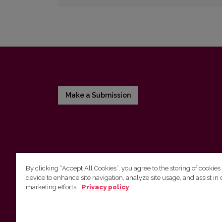
Make a Submission
By clicking “Accept All Cookies”, you agree to the storing of cookies
device to enhance site navigation, analyze site usage, and assist in 
Vilnius University Press
marketing efforts.
Privacy policy
Tel. +370 5 268 7184, E-mail:
info@leidykla.vu.lt
9 Saulėtekis av., LT10222 Vilnius
https://www.leidykla.vu.lt