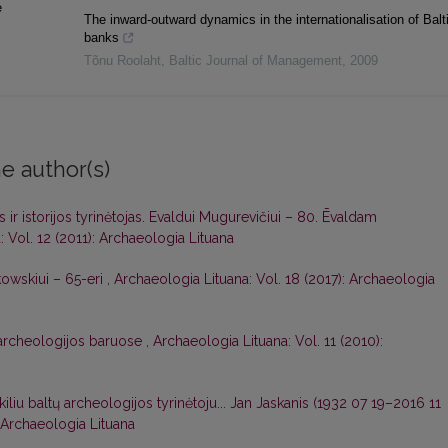
e
The inward‐outward dynamics in the internationalisation of Balt
banks
Tõnu Roolaht
,
Baltic Journal of Management
,
2009
e author(s)
 ir istorijos tyrinėtojas. Evaldui Mugurevičiui – 80. Ēvaldam
 Vol. 12 (2011): Archaeologia Lituana
owskiui – 65-eri
,
Archaeologia Lituana: Vol. 18 (2017): Archaeologia
archeologijos baruose
,
Archaeologia Lituana: Vol. 11 (2010):
škiliu baltų archeologijos tyrinėtoju... Jan Jaskanis (1932 07 19–2016 11
: Archaeologia Lituana