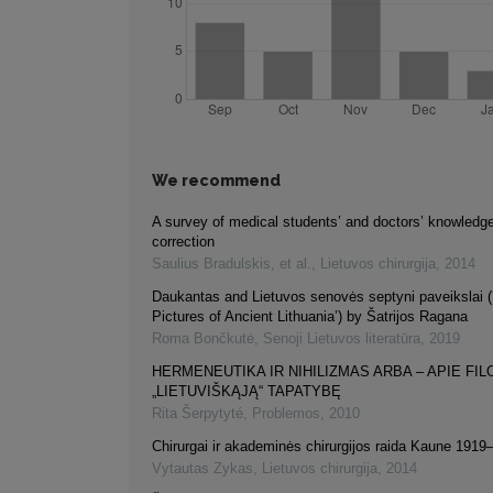
We recommend
A survey of medical students’ and doctors’ knowledge 
correction
Saulius Bradulskis, et al.
,
Lietuvos chirurgija
,
2014
Daukantas and Lietuvos senovės septyni paveikslai 
Pictures of Ancient Lithuania’) by Šatrijos Ragana
Roma Bončkutė
,
Senoji Lietuvos literatūra
,
2019
HERMENEUTIKA IR NIHILIZMAS ARBA – APIE FI
„LIETUVIŠKĄJĄ“ TAPATYBĘ
Rita Šerpytyté
,
Problemos
,
2010
Chirurgai ir akademinės chirurgijos raida Kaune 191
Vytautas Zykas
,
Lietuvos chirurgija
,
2014