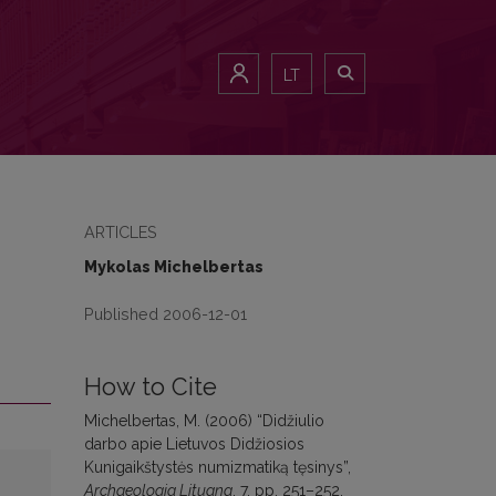
LT
ARTICLES
Mykolas Michelbertas
Published 2006-12-01
How to Cite
Michelbertas, M. (2006) “Didžiulio
darbo apie Lietuvos Didžiosios
Kunigaikštystės numizmatiką tęsinys”,
Archaeologia Lituana
, 7, pp. 251–252.