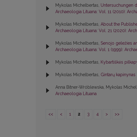
Mykolas Michelbertas,
Untersuchungen de
Archaeologia Lituana: Vol. 11 (2010): Arc
Mykolas Michelbertas,
About the Publish
Archaeologia Lituana: Vol. 21 (2020): Arc
Mykolas Michelbertas,
Senojo geležies am
Archaeologia Lituana: Vol. 1 (1999): Archa
Mykolas Michelbertas,
Kybartiškės pilka
Mykolas Michelbertas,
Gintarų kapinynas
Anna Bitner-Wróblewska, Mykolas Michel
Archaeologia Lituana
<<
<
1
2
3
4
>
>>