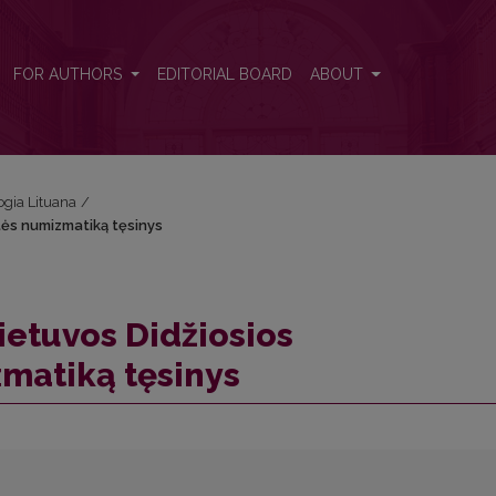
tystės numizmatiką tęsinys
FOR AUTHORS
EDITORIAL BOARD
ABOUT
ogia Lituana
/
stės numizmatiką tęsinys
ietuvos Didžiosios
matiką tęsinys