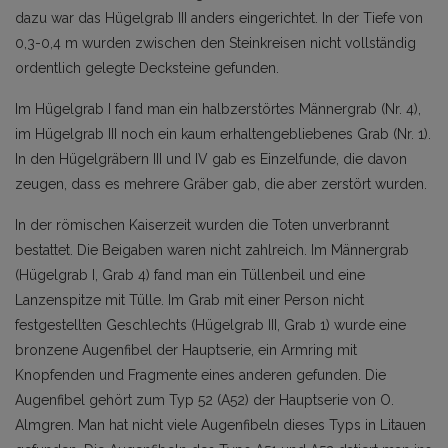
dazu war das Hügelgrab III anders eingerichtet. In der Tiefe von
0,3-0,4 m wurden zwischen den Steinkreisen nicht vollständig
ordentlich gelegte Decksteine gefunden.
Im Hügelgrab I fand man ein halbzerstörtes Männergrab (Nr. 4),
im Hügelgrab III noch ein kaum erhaltengebliebenes Grab (Nr. 1).
In den Hügelgräbern III und IV gab es Einzelfunde, die davon
zeugen, dass es mehrere Gräber gab, die aber zerstört wurden.
In der römischen Kaiserzeit wurden die Toten unverbrannt
bestattet. Die Beigaben waren nicht zahlreich. Im Männergrab
(Hügelgrab I, Grab 4) fand man ein Tüllenbeil und eine
Lanzenspitze mit Tülle. Im Grab mit einer Person nicht
festgestellten Geschlechts (Hügelgrab III, Grab 1) wurde eine
bronzene Augenfibel der Hauptserie, ein Armring mit
Knopfenden und Fragmente eines anderen gefunden. Die
Augenfibel gehört zum Typ 52 (A52) der Hauptserie von O.
Almgren. Man hat nicht viele Augenfibeln dieses Typs in Litauen