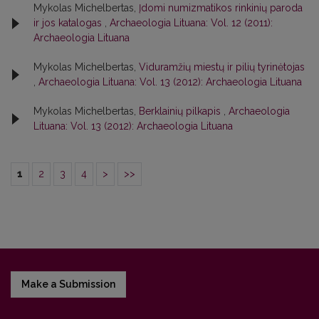
Mykolas Michelbertas,
Įdomi numizmatikos rinkinių paroda
ir jos katalogas
,
Archaeologia Lituana: Vol. 12 (2011):
Archaeologia Lituana
Mykolas Michelbertas,
Viduramžių miestų ir pilių tyrinėtojas
,
Archaeologia Lituana: Vol. 13 (2012): Archaeologia Lituana
Mykolas Michelbertas,
Berklainių pilkapis
,
Archaeologia
Lituana: Vol. 13 (2012): Archaeologia Lituana
1
2
3
4
>
>>
Make a Submission