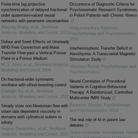
Finite-time lag projective
Occurrence of Diagnostic Criteria for
synchronization of delayed fractional-
Psychosomatic Research Syndromes
order quaternion-valued neural
in Polish Patients with Chronic Illness
networks with parameter uncertainties
Weiying Shang, et al.
,
Nonlinear
Małgorzata Anna Basińska
,
Analysis: Modelling and Control
,
2023
Psychotherapy and Psychosomatics
,
2016
Dufour and Soret Effects on Unsteady
MHD Free Convection and Mass
Interhemispheric Transfer Deficit in
Transfer Flow past a Vertical Porous
Alexithymia: A Transcranial Magnetic
Plate in a Porous Medium
Stimulation Study
M. S. Alam, et al.
,
Nonlinear Analysis:
Vincenzo Romei
,
Psychotherapy and
Modelling and Control
,
2006
Psychosomatics
On fractional-order symmetric
Neural Correlates of Procedural
oscillator with offset-boosting control
Variants in Cognitive-Behavioral
Changjin Xu, et al.
,
Nonlinear
Therapy: A Randomized, Controlled
Analysis: Modelling and Control
,
2022
Multicenter fMRI Study
Benjamin Straube
,
Psychotherapy
Steady state non-Newtonian flow with
and Psychosomatics
,
2014
strain rate dependent viscosity in
domains with cylindrical outlets to
The real role of AI in patent law
infinity
debates
Grigory Panasenko, et al.
,
Nonlinear
Duque Lizarralde
,
International Journal
Analysis: Modelling and Control
,
2021
of Law and Information Technology
,