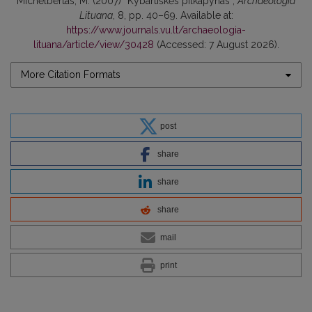
Michelbertas, M. (2007) “Kybartiškės pilkapynas”,
Archaeologia
Lituana
, 8, pp. 40–69. Available at:
https://www.journals.vu.lt/archaeologia-
lituana/article/view/30428
(Accessed: 7 August 2026).
More Citation Formats
post
share
share
share
mail
print