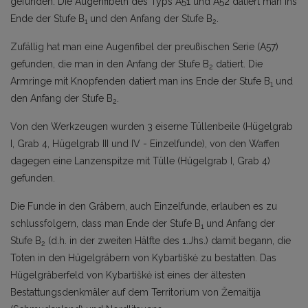
gefunden. Die Augenfibeln des Typs A51 und A52 datiert man ins
Ende der Stufe B
und den Anfang der Stufe B
.
1
2
Zufällig hat man eine Augenfibel der preußischen Serie (A57)
gefunden, die man in den Anfang der Stufe B
datiert. Die
2
Armringe mit Knopfenden datiert man ins Ende der Stufe B
und
1
den Anfang der Stufe B
.
2
Von den Werkzeugen wurden 3 eiserne Tüllenbeile (Hügelgrab
I, Grab 4, Hügelgrab III und IV - Einzelfunde), von den Waffen
dagegen eine Lanzenspitze mit Tülle (Hügelgrab I, Grab 4)
gefunden.
Die Funde in den Gräbern, auch Einzelfunde, erlauben es zu
schlussfolgern, dass man Ende der Stufe B
und Anfang der
1
Stufe B
(d.h. in der zweiten Hälfte des 1.Jhs.) damit begann, die
2
Toten in den Hügelgräbern von Kybartiškė zu bestatten. Das
Hügelgräberfeld von Kybartiškė ist eines der ältesten
Bestattungsdenkmäler auf dem Territorium von Žemaitija