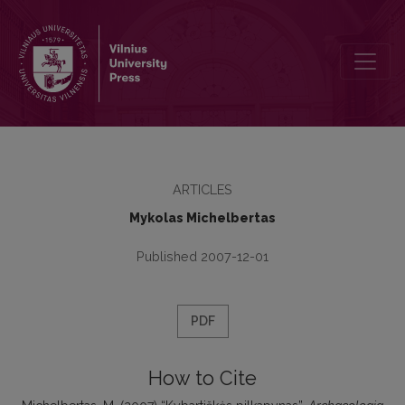
Kybartiškės pilkapynas
ARTICLES
Mykolas Michelbertas
Published 2007-12-01
PDF
How to Cite