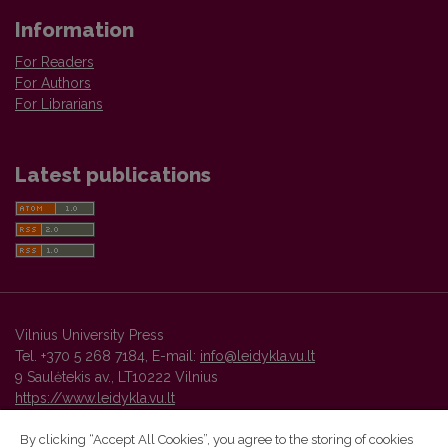
Information
For Readers
For Authors
For Librarians
Latest publications
Vilnius University Press
Tel. +370 5 268 7184, E-mail:
info@leidykla.vu.lt
9 Saulėtekis av., LT10222 Vilnius
https://www.leidykla.vu.lt
By clicking “Accept All Cookies”, you agree to the storing of cookies