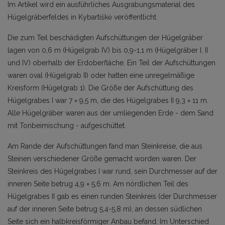
Im Artikel wird ein ausführliches Ausgrabungsmaterial des
Hügelgräberfeldes in Kybartiškė veröffentlicht.
Die zum Teil beschädigten Aufschüttungen der Hügelgräber
lagen von 0,6 m (Hügelgrab IV) bis 0,9-1,1 m (Hügelgräber I, II
und IV) oberhalb der Erdoberfläche. Ein Teil der Aufschüttungen
waren oval (Hügelgrab II) oder hatten eine unregelmäßige
Kreisform (Hügelgrab 1). Die Größe der Aufschüttung des
Hügelgrabes I war 7 × 9,5 m, die des Hügelgrabes II 9,3 × 11 m.
Alle Hügelgräber waren aus der umliegenden Erde - dem Sand
mit Tonbeimischung - aufgeschüttet.
Am Rande der Aufschüttungen fand man Steinkreise, die aus
Steinen verschiedener Größe gemacht worden waren. Der
Steinkreis des Hügelgrabes I war rund, sein Durchmesser auf der
inneren Seite betrug 4,9 × 5,6 m. Am nördlichen Teil des
Hügelgrabes II gab es einen runden Steinkreis (der Durchmesser
auf der inneren Seite betrug 5,4-5,8 m), an dessen südlichen
Seite sich ein halbkreisförmiger Anbau befand. Im Unterschied