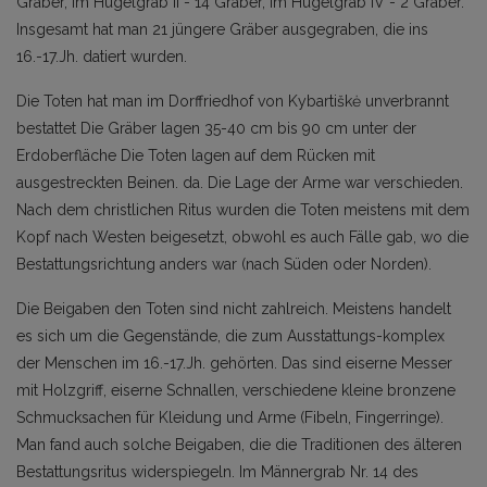
Gräber, im Hügelgrab II - 14 Gräber, im Hügelgrab IV - 2 Gräber.
Insgesamt hat man 21 jüngere Gräber ausgegraben, die ins
16.-17.Jh. datiert wurden.
Die Toten hat man im Dorffriedhof von Kybartiškė unverbrannt
bestattet Die Gräber lagen 35-40 cm bis 90 cm unter der
Erdoberfläche Die Toten lagen auf dem Rücken mit
ausgestreckten Beinen. da. Die Lage der Arme war verschieden.
Nach dem christlichen Ritus wurden die Toten meistens mit dem
Kopf nach Westen beigesetzt, obwohl es auch Fälle gab, wo die
Bestattungsrichtung anders war (nach Süden oder Norden).
Die Beigaben den Toten sind nicht zahlreich. Meistens handelt
es sich um die Gegenstände, die zum Ausstattungs-komplex
der Menschen im 16.-17.Jh. gehörten. Das sind eiserne Messer
mit Holzgriff, eiserne Schnallen, verschiedene kleine bronzene
Schmucksachen für Kleidung und Arme (Fibeln, Fingerringe).
Man fand auch solche Beigaben, die die Traditionen des älteren
Bestattungsritus widerspiegeln. Im Männergrab Nr. 14 des