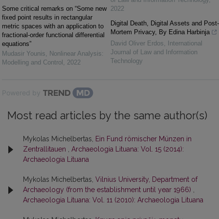
Some critical remarks on “Some new
2022
fixed point results in rectangular
Digital Death, Digital Assets and Post-
metric spaces with an application to
Mortem Privacy, By Edina Harbinja
fractional-order functional differential
David Oliver Erdos
,
International
equations”
Journal of Law and Information
Mudasir Younis
,
Nonlinear Analysis:
Technology
Modelling and Control
,
2022
Powered by
Most read articles by the same author(s)
Mykolas Michelbertas,
Ein Fund römischer Münzen in
Zentrallitauen
,
Archaeologia Lituana: Vol. 15 (2014):
Archaeologia Lituana
Mykolas Michelbertas,
Vilnius University, Department of
Archaeology (from the establishment until year 1966)
,
Archaeologia Lituana: Vol. 11 (2010): Archaeologia Lituana