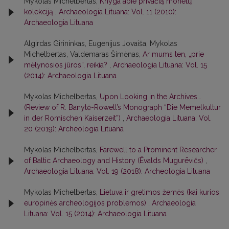
Mykolas Michelbertas,
Knyga apie privačią monetų
kolekciją
,
Archaeologia Lituana: Vol. 11 (2010):
Archaeologia Lituana
Algirdas Girininkas, Eugenijus Jovaiša, Mykolas
Michelbertas, Valdemaras Šimėnas,
Ar mums ten, „prie
mėlynosios jūros“, reikia?
,
Archaeologia Lituana: Vol. 15
(2014): Archaeologia Lituana
Mykolas Michelbertas,
Upon Looking in the Archives…
(Review of R. Banytė-Rowell’s Monograph “Die Memelkultur
in der Romischen Kaiserzeit”)
,
Archaeologia Lituana: Vol.
20 (2019): Archeologia Lituana
Mykolas Michelbertas,
Farewell to a Prominent Researcher
of Baltic Archaeology and History (Ēvalds Mugurēvičs)
,
Archaeologia Lituana: Vol. 19 (2018): Archeologia Lituana
Mykolas Michelbertas,
Lietuva ir gretimos žemės (kai kurios
europinės archeologijos problemos)
,
Archaeologia
Lituana: Vol. 15 (2014): Archaeologia Lituana