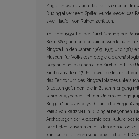
Zugleich wurde auch das Palais erneuert. Im Jah
Dubingiai verheert. Später wurde weder das Pal
zwei Haufen von Ruinen zerfallen.
Im Jahre 1939, bei der Durchführung der Bauar
Beim Wegräumen der Ruinen wurde auch in Fr
Ringwall in den Jahren 1969, 1979 und 1987 erf
Museum für Volkskosmologie die archäologisc
begann man, die ehemalige Kirche und ihre 
Kirche aus dem 17. Jh. sowie die Intensität de
das Territorium des Ringwallplatzes untersuch
8 Leuten gefunden, die in Zusammengang mit 
Jahre 2005 haben sich der Untersuchungsgru
Burgen “Lietuvos pilys” (Litauische Burgen)
Palais von Radziwill in Dubingiai begonnen.
Archäologen der Akademie des Kulturerbes for
beteiligten. Zusammen mit den archäologisch
kunstkritische, chemische, physische und D