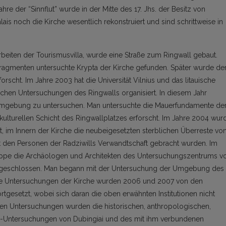
re der “Sinnflut” wurde in der Mitte des 17. Jhs. der Besitz von
ais noch die Kirche wesentlich rekonstruiert und sind schrittweise in
beiten der Tourismusvilla, wurde eine Straße zum Ringwall gebaut.
agmenten untersuchte Krypta der Kirche gefunden. Später wurde de
orscht. Im Jahre 2003 hat die Universität Vilnius und das litauische
hen Untersuchungen des Ringwalls organisiert. In diesem Jahr
Umgebung zu untersuchen. Man untersuchte die Mauerfundamente de
r kulturellen Schicht des Ringwallplatzes erforscht. Im Jahre 2004 wur
t, im Innern der Kirche die neubeigesetzten sterblichen Überreste vo
den Personen der Radziwills Verwandtschaft gebracht wurden. Im
ppe die Archäologen und Architekten des Untersuchungszentrums v
 angeschlossen. Man begann mit der Untersuchung der Umgebung des
 Die Untersuchungen der Kirche wurden 2006 und 2007 von den
tgesetzt, wobei sich daran die oben erwähnten Institutionen nicht
en Untersuchungen wurden die historischen, anthropologischen,
NS-Untersuchungen von Dubingiai und des mit ihm verbundenen