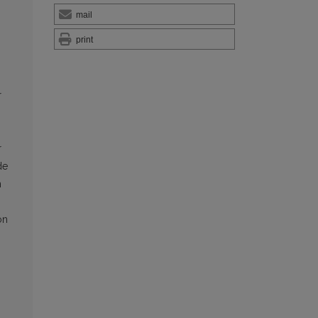
mail
print
r
r
de
n
on