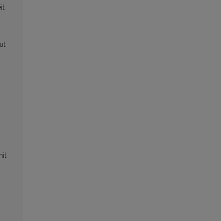
it
ut
it