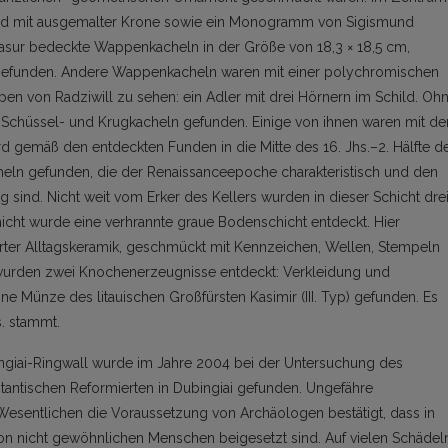
hild mit ausgemalter Krone sowie ein Monogramm von Sigismund
lasur bedeckte Wappenkacheln in der Größe von 18,3 × 18,5 cm,
efunden. Andere Wappenkacheln waren mit einer polychromischen
pen von Radziwill zu sehen: ein Adler mit drei Hörnern im Schild. Oh
 Schüssel- und Krugkacheln gefunden. Einige von ihnen waren mit de
rd gemäß den entdeckten Funden in die Mitte des 16. Jhs.–2. Hälfte d
cheln gefunden, die der Renaissanceepoche charakteristisch und den
g sind. Nicht weit vom Erker des Kellers wurden in dieser Schicht dre
icht wurde eine verhrannte graue Bodenschicht entdeckt. Hier
rter Alltagskeramik, geschmückt mit Kennzeichen, Wellen, Stempeln
 wurden zwei Knochenerzeugnisse entdeckt: Verkleidung und
ne Münze des litauischen Großfürsten Kasimir (III. Typ) gefunden. Es
s. stammt.
bingiai-Ringwall wurde im Jahre 2004 bei der Untersuchung des
stantischen Reformierten in Dubingiai gefunden. Ungefähre
sentlichen die Voraussetzung von Archäologen bestätigt, dass in
on nicht gewöhnlichen Menschen beigesetzt sind. Auf vielen Schädel