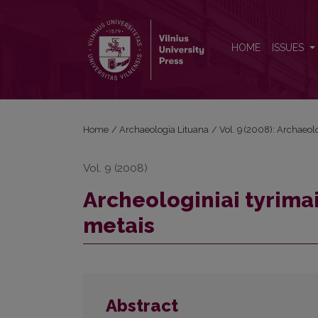
Archeologiniai tyrimai Dubingių piliavietėje 2003–
HOME
ISSUES
Home
/
Archaeologia Lituana
/
Vol. 9 (2008): Archaeol
Vol. 9 (2008)
Archeologiniai tyrima
metais
Abstract