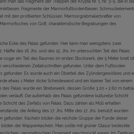
ann man das Fragment der Treppen der Krypta Nr. 1, Nr. 3–5, die in di
amikfliesen, Fragmente der Marmorfußbodenfliesen, Schmuckelement
l mit den profilierten Schlüssen, Marmorgrabmalerbretter von
 Marmortisches von Gott, charakteristische Begrabungen des
liche Ecke des Palais gefunden. Hier kann man wenigstens zwei
. Hälfte des 16 Jhs. und des 15. Jhs. Im untersuchten Teil des Palais
 sogar ein Teil des Raumes im ersten Stockwerk, der 5 Meter breit ist
 verschiedenen Zeitabschnitten gefunden. Unter dem Fußboden
rs gefunden. Es wurde auch ein Oberteil des Zylindergewölbes und e
urde etwas 1 Meter dicke Scheidewand und ein kleiner Teil von einem
e des Palais wurde ein Strebewerk, dessen Größe 3,20 × 2,60 m beträg
en verläuft. Die außerhalb des Palais gefundene kulturelle Schicht
ie Schicht des Zerfalls von Palais. Dazu zählen als Müll erhalten
nstände, die Anfang des 17. Jhs. Mitte des 17. Jhs. benutzt wurden.
n gefunden. Kacheln bilden die reichste Gruppe der Funde dieser
 bilden die Wappenkacheln. Man sollte mit grüner Glasur bedeckte
lanzlichen- geometrischen Ornament geschmückt waren. Im Zentrum