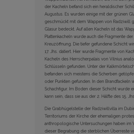
der Kacheln befand sich ein heraldischer Sc
Augustus. Es wurden einige mit der grünen G
geschmückt mit dem Wappen von Radziwill g
Glasur bedeckt. Auf allen Kacheln ist das Wap
Plattenkacheln wurde auch die Fragmente der
Kreuzöffnung. Die tiefer gefundene Schicht wi
17. Jhs. datiert. Hier wurde Fragmente von Ka
Kacheln des Herrscherpalais von Vilnius analo
Schlüsseln gefunden. Unter der Kalkmörtelsch
befanden sich meistens die Scherben getöpfe
oder Punkten gefunden. In den Brandfackeln
Schachfigur. Im Boden dieser Schicht wurde ei
kann sein, dass sie aus der 2. Hälfte des 15. Jh
Die Grabhügelstelle der Radziwillvilla im Du
Territoriums der Kirche der ehemaligen prote
anthropologische Untersuchungen haben im We
dieser Begrabung die sterblichen Überreste v