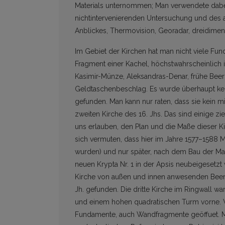
Materials unternommen; Man verwendete dabei 
nichtintervenierenden Untersuchung und des a
Anblickes, Thermovision, Georadar, dreidime
Im Gebiet der Kirchen hat man nicht viele Fund
Fragment einer Kachel, höchstwahrscheinlich 
Kasimir-Münze, Aleksandras-Denar, frühe Beerd
Geldtaschenbeschlag. Es wurde überhaupt ke
gefunden. Man kann nur raten, dass sie kein 
zweiten Kirche des 16. Jhs. Das sind einige z
uns erlauben, den Plan und die Maße dieser Kir
sich vermuten, dass hier im Jahre 1577–1588 M
wurden) und nur später, nach dem Bau der Mauer
neuen Krypta Nr. 1 in der Apsis neubeigesetz
Kirche von außen und innen anwesenden Beer
Jh. gefunden. Die dritte Kirche im Ringwall 
und einem hohen quadratischen Turm vorne.
Fundamente, auch Wandfragmente geöffuet. Mi