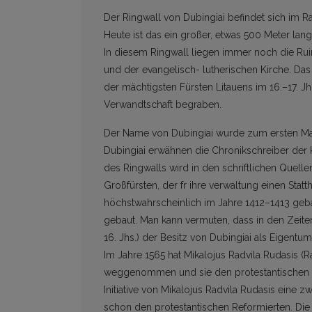
Der Ringwall von Dubingiai befindet sich im Ra
Heute ist das ein großer, etwas 500 Meter lang
In diesem Ringwall liegen immer noch die Ruin
und der evangelisch- lutherischen Kirche. Das 
der mächtigsten Fürsten Litauens im 16.–17. J
Verwandtschaft begraben.
Der Name von Dubingiai wurde zum ersten Mal 
Dubingiai erwähnen die Chronikschreiber der K
des Ringwalls wird in den schriftlichen Quelle
Großfürsten, der fr ihre verwaltung einen Statt
höchstwahrscheinlich im Jahre 1412–1413 gebau
gebaut. Man kann vermuten, dass in den Zeite
16. Jhs.) der Besitz von Dubingiai als Eigentu
Im Jahre 1565 hat Mikalojus Radvila Rudasis (R
weggenommen und sie den protestantischen 
Initiative von Mikalojus Radvila Rudasis eine 
schon den protestantischen Reformierten. Die 