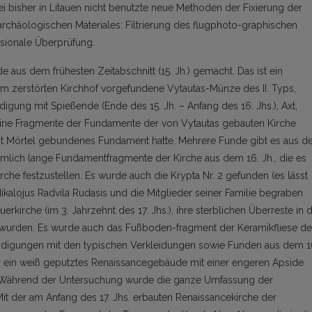
bisher in Litauen nicht benutzte neue Methoden der Fixierung der
rchäologischen Materiales: Filtrierung des flugphoto-graphischen
nsionale Überprüfung.
e aus dem frühesten Zeitabschnitt (15. Jh.) gemacht. Das ist ein
im zerstörten Kirchhof vorgefundene Vytautas-Münze des II. Typs,
igung mit Spießende (Ende des 15. Jh. – Anfang des 16. Jhs.), Axt,
ine Fragmente der Fundamente der von Vytautas gebauten Kirche
mit Mörtel gebundenes Fundament hatte. Mehrere Funde gibt es aus d
iemlich lange Fundamentfragmente der Kirche aus dem 16. Jh., die es
che festzustellen. Es wurde auch die Krypta Nr. 2 gefunden (es lässt
ikalojus Radvila Rudasis und die Mitglieder seiner Familie begraben
kirche (im 3. Jahrzehnt des 17. Jhs.), ihre sterblichen Überreste in 
t wurden. Es wurde auch das Fußboden-fragment der Keramikfliese de
digungen mit den typischen Verkleidungen sowie Funden aus dem 1
war ein weiß geputztes Renaissancegebäude mit einer engeren Apside
 Während der Untersuchung wurde die ganze Umfassung der
t der am Anfang des 17. Jhs. erbauten Renaissancekirche der