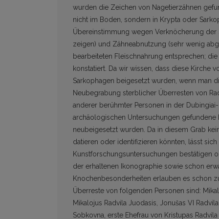
wurden die Zeichen von Nagetierzähnen gefun
nicht im Boden, sondern in Krypta oder Sarko
Übereinstimmung wegen Verknöcherung der Sc
zeigen) und Zähneabnutzung (sehr wenig abge
bearbeiteten Fleischnahrung entsprechen; die
konstatiert. Da wir wissen, dass diese Kirche v
Sarkophagen beigesetzt wurden, wenn man die 
Neubegrabung sterblicher Überresten von Radz
anderer berühmter Personen in der Dubingiai
archäologischen Untersuchungen gefundene Beg
neubeigesetzt wurden. Da in diesem Grab kein
datieren oder identifizieren könnten, lässt si
Kunstforschungsuntersuchungen bestätigen ode
der erhaltenen Ikonographie sowie schon er
Knochenbesonderheiten erlauben es schon zu
Überreste von folgenden Personen sind: Mikalo
Mikalojus Radvila Juodasis, Jonušas VI Radvila
Sobkovna, erste Ehefrau von Kristupas Radvila P