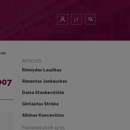
LT
tais
ARTICLES
Rimvydas Laužikas
007
Rimantas Jankauskas
Daina Stankevičiūtė
Gintautas Striška
Albinas Kuncevičius
Published 2008-12-01