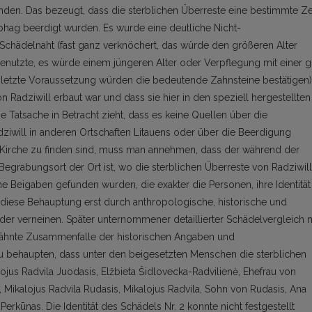
den. Das bezeugt, dass die sterblichen Überreste eine bestimmte Ze
phag beerdigt wurden. Es wurde eine deutliche Nicht-
hädelnaht (fast ganz verknöchert, das würde den größeren Alter
nutzte, es würde einem jüngeren Alter oder Verpflegung mit einer g
 letzte Voraussetzung würden die bedeutende Zahnsteine bestätigen)
on Radziwill erbaut war und dass sie hier in den speziell hergestellten
Tatsache in Betracht zieht, dass es keine Quellen über die
iwill in anderen Ortschaften Litauens oder über die Beerdigung
-Kirche zu finden sind, muss man annehmen, dass der während der
rabungsort der Ort ist, wo die sterblichen Überreste von Radziwill
e Beigaben gefunden wurden, die exakter die Personen, ihre Identität
ch diese Behauptung erst durch anthropologische, historische und
r verneinen. Später unternommener detaillierter Schädelvergleich m
wähnte Zusammenfalle der historischen Angaben und
 behaupten, dass unter den beigesetzten Menschen die sterblichen
jus Radvila Juodasis, Elžbieta Šidlovecka-Radvilienė, Ehefrau von
, Mikalojus Radvila Rudasis, Mikalojus Radvila, Sohn von Rudasis, Ana
erkūnas. Die Identität des Schädels Nr. 2 konnte nicht festgestellt