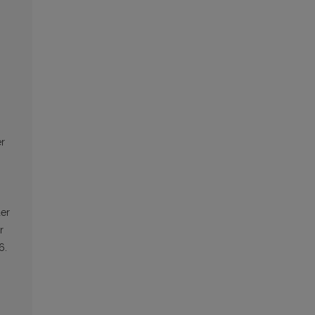
er
der
r
6.