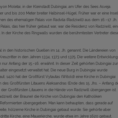
yon Moletai, in der Kleinstadt Dubingiai, am Ufer des Sees Asveja.
er und bis 200 Meter breiter Halbinsel-Hügel. Früher war er eine Insel
en des ehemaligen Palais von Radvila (Radziwill) aus dem 16.–17. Jh.
Palais, das hier früher gebaut war, war die Residenz von Radziwill, ei
h. In der Kirche des Ringwalls wurden die berühmtesten Vertreter dies
in den historischen Quellen im 14. Jh. genannt. Die Ländereien von
reuzritter in den Jahren 1334, 1373 und 1375. Die weitere Entwicklung
n nur Anfang der 15.–16. erwähnt. In dieser Zeit gehörten Dubingiai z
halter eingesetzt verwaltet hat. Die neue Burg in Dubingiai wurde
t. 1420 hat der Großfürst Vytautas (Witold) eine Kirche in Dubingiai
n des Großfürsten Litauens Aleksandras (Ende des 15. Jhs. – Anfang d
m der Großfürsten Litauens in die Hände von Radziwill übergangen ist.
adziwill der Braune) die Kirche von Dubingiai den Katholiken
Reformierten übergegeben. Man kann behaupten, dass gerade auf
zweite, hölzerne Kirche in Dubingiai gebaut wurde. Sie gehörte aber
dritte Kirche, eine Mauerkirche, wurde etwa im Jahre 1620 gebaut.