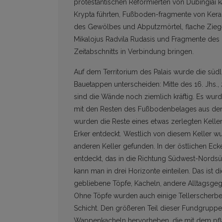
protestantischen Reformierten von Dubingiai k
Krypta führten, Fußboden-fragmente von Ker
des Gewölbes und Abputzmörtel, flache Ziege
Mikalojus Radvila Rudasis und Fragmente des
Zeitabschnitts in Verbindung bringen.
Auf dem Territorium des Palais wurde die süd
Bauetappen unterscheiden: Mitte des 16. Jhs., 2
sind die Wände noch ziemlich kräftig. Es wurde
mit den Resten des Fußbodenbelages aus den
wurden die Reste eines etwas zerlegten Kelle
Erker entdeckt. Westlich von diesem Keller w
anderen Keller gefunden. In der östlichen Eck
entdeckt, das in die Richtung Südwest-Nordsüd
kann man in drei Horizonte einteilen. Das ist d
gebliebene Töpfe, Kacheln, andere Alltagsgege
Ohne Töpfe wurden auch einige Tellerscherbe
Schicht. Den größeren Teil dieser Fundgruppe
Wappenkacheln hervorheben, die mit dem pf