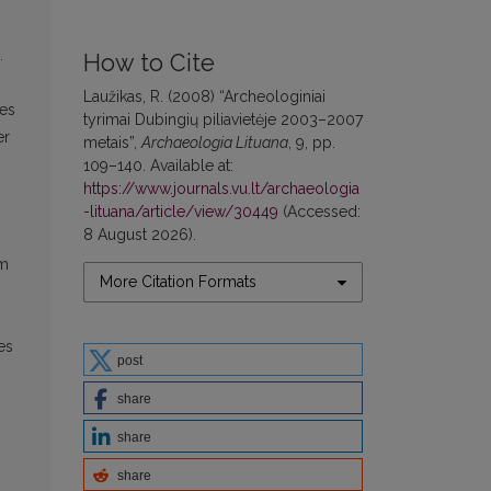
.
How to Cite
Laužikas, R. (2008) “Archeologiniai
nes
tyrimai Dubingių piliavietėje 2003–2007
er
metais”,
Archaeologia Lituana
, 9, pp.
109–140. Available at:
https://www.journals.vu.lt/archaeologia
-lituana/article/view/30449
(Accessed:
8 August 2026).
um
More Citation Formats
es
post
share
share
share