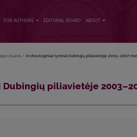
2007 metais
FOR AUTHORS
EDITORIAL BOARD
ABOUT
ogia Lituana
/
Archeologiniai tyrimai Dubingių piliavietėje 2003–2007 me
i Dubingių piliavietėje 2003–2