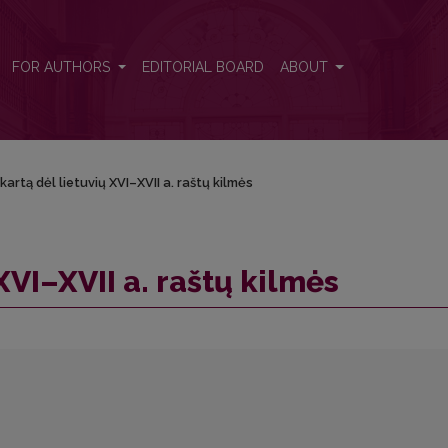
FOR AUTHORS
EDITORIAL BOARD
ABOUT
kartą dėl lietuvių XVI–XVII a. raštų kilmės
XVI–XVII a. raštų kilmės