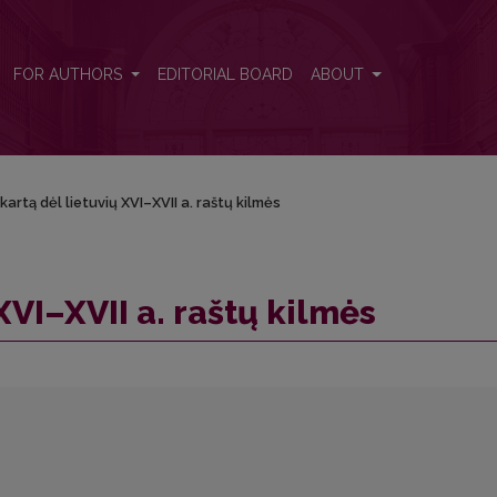
FOR AUTHORS
EDITORIAL BOARD
ABOUT
kartą dėl lietuvių XVI–XVII a. raštų kilmės
XVI–XVII a. raštų kilmės