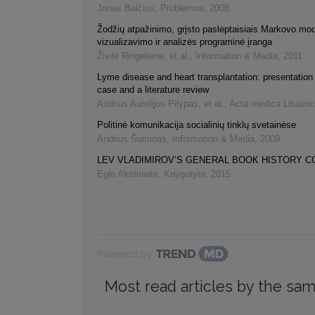
Jonas Balčius
,
Problemos
,
2008
Žodžių atpažinimo, grįsto paslėptaisiais Markovo mod
vizualizavimo ir analizės programinė įranga
Živilė Ringelienė, et al.
,
Information & Media
,
2011
Lyme disease and heart transplantation: presentation o
case and a literature review
Audrius Aurelijus Pilypas, et al.
,
Acta medica Lituani
Politinė komunikacija socialinių tinklų svetainėse
Andrius Šuminas
,
Information & Media
,
2009
LEV VLADIMIROV’S GENERAL BOOK HISTORY 
Eglė Akstinaitė
,
Knygotyra
,
2015
Powered by
Most read articles by the sam