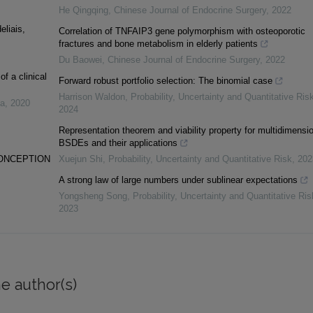
He Qingqing
,
Chinese Journal of Endocrine Surgery
,
2022
eliais,
Correlation of TNFAIP3 gene polymorphism with osteoporotic
fractures and bone metabolism in elderly patients
Du Baowei
,
Chinese Journal of Endocrine Surgery
,
2022
f a clinical
Forward robust portfolio selection: The binomial case
Harrison Waldon
,
Probability, Uncertainty and Quantitative Ris
ca
,
2020
2024
Representation theorem and viability property for multidimensi
BSDEs and their applications
CONCEPTION
Xuejun Shi
,
Probability, Uncertainty and Quantitative Risk
,
202
A strong law of large numbers under sublinear expectations
Yongsheng Song
,
Probability, Uncertainty and Quantitative Ris
2023
e author(s)