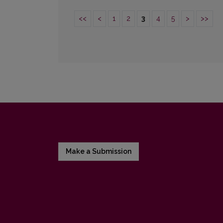
<<
<
1
2
3
4
5
>
>>
Make a Submission