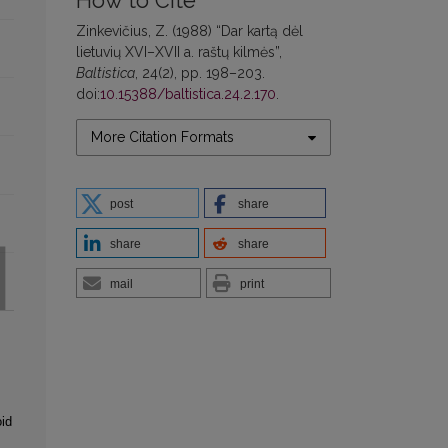
How to Cite
Zinkevičius, Z. (1988) “Dar kartą dėl
lietuvių XVI–XVII a. raštų kilmės”,
Baltistica
, 24(2), pp. 198–203.
doi:
10.15388/baltistica.24.2.170
.
More Citation Formats
post
share
share
share
mail
print
oid