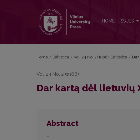
Dar kartą dėl lietuvių XVI–XVII a. raštų kilmės
HOME
ISSUES
Home
/
Baltistica
/
Vol. 24 No. 2 (1988): Baltistica
/
Dar 
Vol. 24 No. 2 (1988)
Dar kartą dėl lietuvių 
Abstract
–