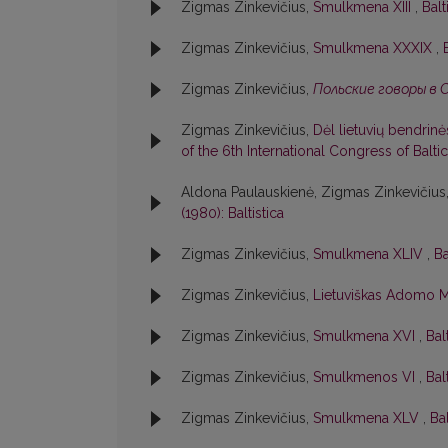
Zigmas Zinkevičius,
Smulkmena XIII
,
Balt
Zigmas Zinkevičius,
Smulkmena XXXIX
,
Zigmas Zinkevičius,
Польские говоры в 
Zigmas Zinkevičius,
Dėl lietuvių bendrin
of the 6th International Congress of Baltic
Aldona Paulauskienė, Zigmas Zinkevičius
(1980): Baltistica
Zigmas Zinkevičius,
Smulkmena XLIV
,
Ba
Zigmas Zinkevičius,
Lietuviškas Adomo M
Zigmas Zinkevičius,
Smulkmena XVI
,
Bal
Zigmas Zinkevičius,
Smulkmenos VI
,
Bal
Zigmas Zinkevičius,
Smulkmena XLV
,
Bal