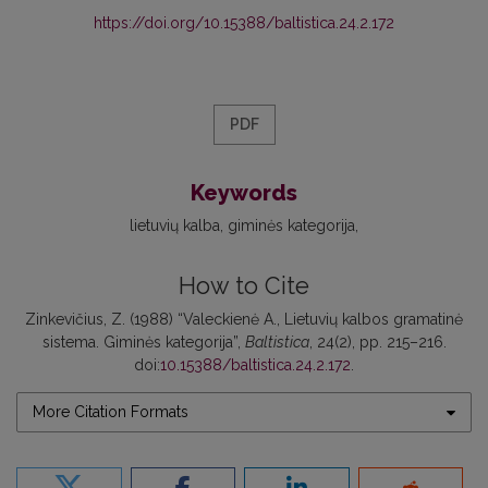
https://doi.org/10.15388/baltistica.24.2.172
PDF
Keywords
lietuvių kalba
giminės kategorija
How to Cite
Zinkevičius, Z. (1988) “Valeckienė A., Lietuvių kalbos gramatinė
sistema. Giminės kategorija”,
Baltistica
, 24(2), pp. 215–216.
doi:
10.15388/baltistica.24.2.172
.
More Citation Formats