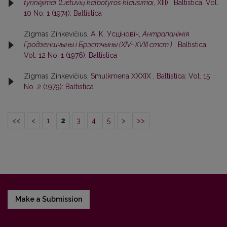
tyrinėjimai
(
Lietuvių kalbotyros klausimai
, XIII)
,
Baltistica: Vol.
10 No. 1 (1974): Baltistica
Zigmas Zinkevičius,
А. К. Усцiновiч,
Антрапанiмiя
Гродзеншчыны i Брэстчыны (XIV–XVIII стст.)
,
Baltistica:
Vol. 12 No. 1 (1976): Baltistica
Zigmas Zinkevičius,
Smulkmena XXXIX
,
Baltistica: Vol. 15
No. 2 (1979): Baltistica
<<
<
1
2
3
4
5
>
>>
Make a Submission