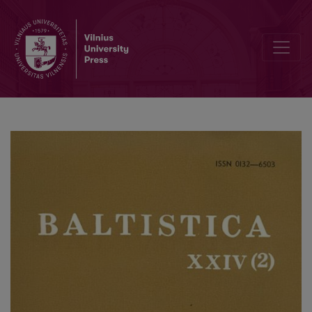
Valeckienė A., <i>Lietuvių kalbos gramatinė sistema. Giminės katego