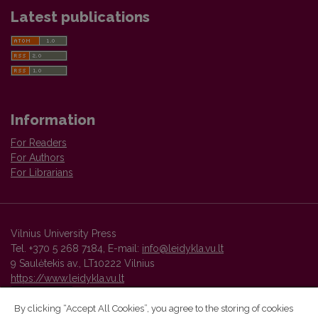
Latest publications
Information
For Readers
For Authors
For Librarians
Vilnius University Press
Tel. +370 5 268 7184, E-mail:
info@leidykla.vu.lt
9 Saulėtekis av., LT10222 Vilnius
https://www.leidykla.vu.lt
By clicking “Accept All Cookies”, you agree to the storing of cookies