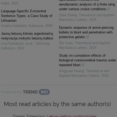
kalba
,
2021
aerodynamic analysis of a finite wing
under various cruise conditions
Language-Specific Existential
Zilan Zhang
,
Theoretical and Applied
Sentence Types: a Case Study of
Mechanics Letters
,
2024
Lithuanian
Violeta Kalėdaitė
,
Kalbotyra
,
2008
Dynamic response of armor-piercing
bullets to blunt and penetration with
Jaunų lietuvių kilmės argentiniečių
protective gelatin
motyvacija mokytis lietuvių kalbos
Rui Yuan
,
Theoretical and Applied
Lina Kalnaitytė, et al.
,
Taikomoji
Mechanics Letters
,
2024
kalbotyra
,
2024
Study on cumulative effects of
biological craniocerebral trauma under
repeated blast
Xingyuan Huang
,
Theoretical and
Applied Mechanics Letters
,
2024
Powered by
Most read articles by the same author(s)
Zigmas Zinkevičius,
Lietuvių kalbos postpoziciniai