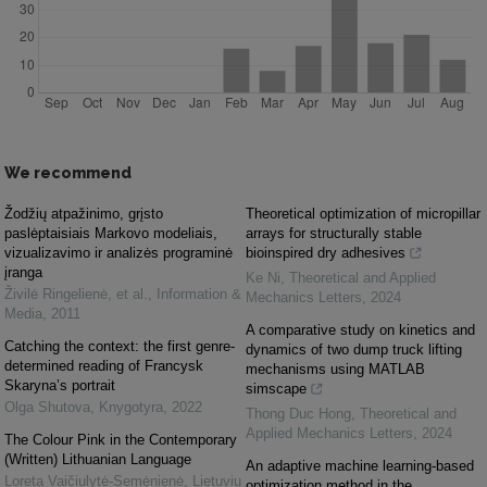
We recommend
Žodžių atpažinimo, grįsto
Theoretical optimization of micropillar
paslėptaisiais Markovo modeliais,
arrays for structurally stable
vizualizavimo ir analizės programinė
bioinspired dry adhesives
įranga
Ke Ni
,
Theoretical and Applied
Živilė Ringelienė, et al.
,
Information &
Mechanics Letters
,
2024
Media
,
2011
A comparative study on kinetics and
Catching the context: the first genre-
dynamics of two dump truck lifting
determined reading of Francysk
mechanisms using MATLAB
Skaryna’s portrait
simscape
Olga Shutova
,
Knygotyra
,
2022
Thong Duc Hong
,
Theoretical and
Applied Mechanics Letters
,
2024
The Colour Pink in the Contemporary
(Written) Lithuanian Language
An adaptive machine learning-based
Loreta Vaičiulytė-Semėnienė
,
Lietuvių
optimization method in the