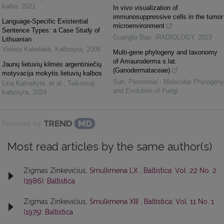
kalba
,
2021
In vivo visualization of
immunosuppressive cells in the tumor
Language-Specific Existential
microenvironment
Sentence Types: a Case Study of
Guangfa Bao
,
iRADIOLOGY
,
2023
Lithuanian
Violeta Kalėdaitė
,
Kalbotyra
,
2008
Multi-gene phylogeny and taxonomy
of Amauroderma s.lat.
Jaunų lietuvių kilmės argentiniečių
(Ganodermataceae)
motyvacija mokytis lietuvių kalbos
Sun
,
Persoonia - Molecular Phylogeny
Lina Kalnaitytė, et al.
,
Taikomoji
and Evolution of Fungi
kalbotyra
,
2024
Powered by
Most read articles by the same author(s)
Zigmas Zinkevičius,
Smulkmena LX
,
Baltistica: Vol. 22 No. 2
(1986): Baltistica
Zigmas Zinkevičius,
Smulkmena XIII
,
Baltistica: Vol. 11 No. 1
(1975): Baltistica