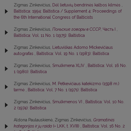
Zigmas Zinkevičius,
Dėl lietuvių bendrinės kalbos kilmės
,
Baltistica: 1994: Baltistica / Supplement 4: Proceedings of
the 6th International Congress of Balticists
Zigmas Zinkevičius,
Польские говоры в СССР
, Часть I
,
Baltistica: Vol. 11 No. 1 (1975): Baltistica
Zigmas Zinkevičius,
Lietuviškas Adomo Mickevičiaus
autografas
,
Baltistica: Vol. 19 No. 1 (1983): Baltistica
Zigmas Zinkevičius,
Smulkmena XLIV
,
Baltistica: Vol. 16 No.
1 (1980): Baltistica
Zigmas Zinkevičius,
M. Petkevičiaus katekizmo (1598 m.)
tarmė
,
Baltistica: Vol. 7 No. 1 (1971): Baltistica
Zigmas Zinkevičius,
Smulkmenos VI
,
Baltistica: Vol. 10 No.
2 (1974): Baltistica
Aldona Paulauskienė, Zigmas Zinkevičius,
Gramatinės
kategorijos ir jų raida
(= LKK, t. XVIII)
,
Baltistica: Vol. 16 No. 2