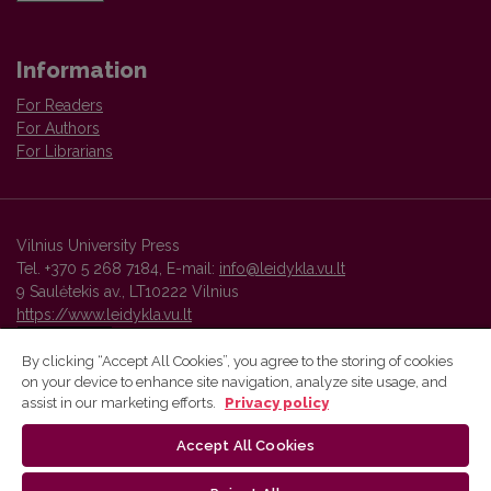
Information
For Readers
For Authors
For Librarians
Vilnius University Press
Tel. +370 5 268 7184, E-mail:
info@leidykla.vu.lt
9 Saulėtekis av., LT10222 Vilnius
https://www.leidykla.vu.lt
By clicking “Accept All Cookies”, you agree to the storing of cookies
on your device to enhance site navigation, analyze site usage, and
Vilnius University Press platform and metadata are distributed by
assist in our marketing efforts.
Privacy policy
Creative Commons International License
.
Accept All Cookies