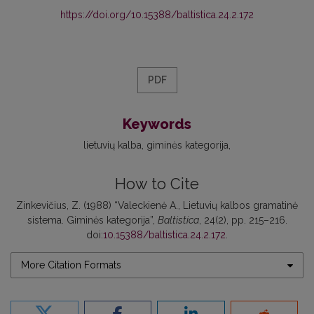
https://doi.org/10.15388/baltistica.24.2.172
PDF
Keywords
lietuvių kalba
giminės kategorija
How to Cite
Zinkevičius, Z. (1988) “Valeckienė A., Lietuvių kalbos gramatinė
sistema. Giminės kategorija”,
Baltistica
, 24(2), pp. 215–216.
doi:
10.15388/baltistica.24.2.172
.
More Citation Formats