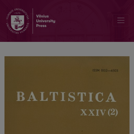
Valeckienė A., <i>Lietuvių kalbos gramatinė sistema. Giminės katego