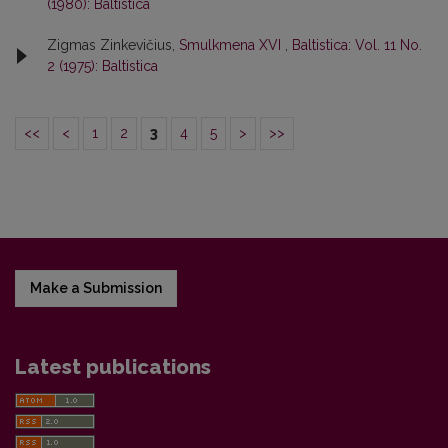
(1980): Baltistica
Zigmas Zinkevičius,
Smulkmena XVI
,
Baltistica: Vol. 11 No.
2 (1975): Baltistica
<<
<
1
2
3
4
5
>
>>
Make a Submission
Latest publications