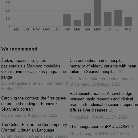
We recommend
Žodžių atpažinimo, grįsto
Characteristics and in-hospital
paslėptaisiais Markovo modeliais,
mortality of elderly patients with heart
vizualizavimo ir analizės programinė
failure in Spanish hospitals
įranga
Alberto Esteban-Fernández
,
Journal
Živilė Ringelienė, et al.
,
Information &
of Geriatric Cardiology
,
2023
Media
,
2011
Radiobioinformatics: A novel bridge
Catching the context: the first genre-
between basic research and clinical
determined reading of Francysk
practice for clinical decision support in
Skaryna’s portrait
diffuse liver diseases
Olga Shutova
,
Knygotyra
,
2022
Pinggui Lei
,
iRADIOLOGY
,
2023
The Colour Pink in the Contemporary
The inauguration of iRADIOLOGY
(Written) Lithuanian Language
Zhen Cheng
,
iRADIOLOGY
,
2023
Loreta Vaičiulytė-Semėnienė
,
Lietuvių