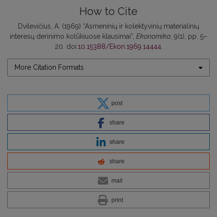
How to Cite
Dvilevičius, A. (1969) “Asmeninių ir kolektyvinių materialinių
interesų derinimo kolūkiuose klausimai”,
Ekonomika
, 9(1), pp. 5–
20. doi:
10.15388/Ekon.1969.14444
.
More Citation Formats
post
share
share
share
mail
print