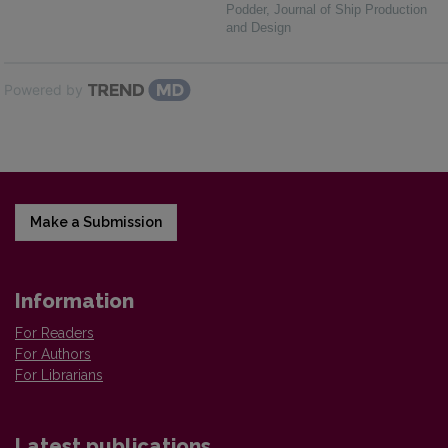
Podder
,
Journal of Ship Production
and Design
Powered by
Make a Submission
Information
For Readers
For Authors
For Librarians
Latest publications