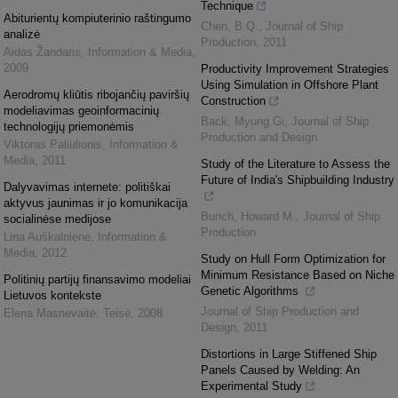
Technique
Abiturientų kompiuterinio raštingumo
Chen, B.Q.
,
Journal of Ship
analizė
Production
,
2011
Aidas Žandaris
,
Information & Media
,
2009
Productivity Improvement Strategies
Using Simulation in Offshore Plant
Aerodromų kliūtis ribojančių paviršių
Construction
modeliavimas geoinformacinių
Back, Myung Gi
,
Journal of Ship
technologijų priemonėmis
Production and Design
Viktoras Paliulionis
,
Information &
Media
,
2011
Study of the Literature to Assess the
Future of India's Shipbuilding Industry
Dalyvavimas internete: politiškai
aktyvus jaunimas ir jo komunikacija
Bunch, Howard M.
,
Journal of Ship
socialinėse medijose
Production
Lina Auškalnienė
,
Information &
Media
,
2012
Study on Hull Form Optimization for
Minimum Resistance Based on Niche
Politinių partijų finansavimo modeliai
Genetic Algorithms
Lietuvos kontekste
Journal of Ship Production and
Elena Masnevaitė
,
Teisė
,
2008
Design
,
2011
Distortions in Large Stiffened Ship
Panels Caused by Welding: An
Experimental Study