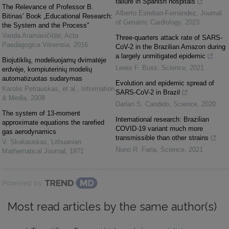
failure in Spanish hospitals
The Relevance of Professor B.
Alberto Esteban-Fernández
,
Journal
Bitinas’ Book „Educational Research:
of Geriatric Cardiology
,
2023
the System and the Process"
Vanda Aramavičiūtė
,
Acta
Three-quarters attack rate of SARS-
Paedagogica Vilnensia
,
2016
CoV-2 in the Brazilian Amazon during
a largely unmitigated epidemic
Biojutiklių, modeliuojamų dvimatėje
Lewis F. Buss
,
Science
,
2021
erdvėje, kompiuterinių modelių
automatizuotas sudarymas
Evolution and epidemic spread of
Karolis Petrauskas, et al.
,
Information
SARS-CoV-2 in Brazil
& Media
,
2008
Darlan S. Candido
,
Science
,
2020
The system of 13-moment
International research: Brazilian
approximate equations the rarefied
COVID-19 variant much more
gas aerodynamics
transmissible than other strains
V. Skakauskas
,
Lithuanian
Nuno R. Faria
,
Science
,
2021
Mathematical Journal
,
1971
Powered by
Most read articles by the same author(s)