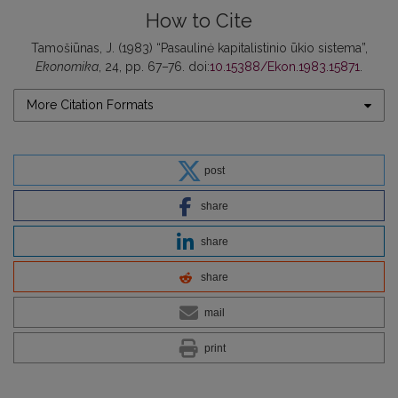
How to Cite
Tamošiūnas, J. (1983) “Pasaulinė kapitalistinio ūkio sistema”,
Ekonomika
, 24, pp. 67–76. doi:
10.15388/Ekon.1983.15871
.
More Citation Formats
post
share
share
share
mail
print