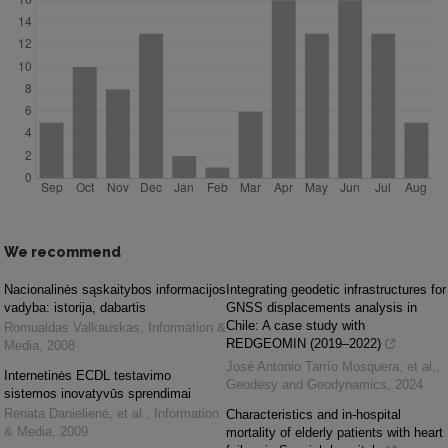
We recommend
Nacionalinės sąskaitybos informacijos
Integrating geodetic infrastructures for
vadyba: istorija, dabartis
GNSS displacements analysis in
Chile: A case study with
Romualdas Valkauskas
,
Information &
REDGEOMIN (2019–2022)
Media
,
2008
José Antonio Tarrío Mosquera, et al.
,
Internetinės ECDL testavimo
Geodesy and Geodynamics
,
2024
sistemos inovatyvūs sprendimai
Renata Danielienė, et al.
,
Information
Characteristics and in-hospital
& Media
,
2009
mortality of elderly patients with heart