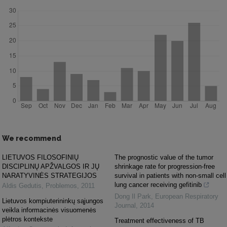
We recommend
LIETUVOS FILOSOFINIŲ
The prognostic value of the tumor
DISCIPLINŲ APŽVALGOS IR JŲ
shrinkage rate for progression-free
NARATYVINĖS STRATEGIJOS
survival in patients with non-small cell
lung cancer receiving gefitinib
Aldis Gedutis
,
Problemos
,
2011
Dong Il Park
,
European Respiratory
Lietuvos kompiuterininkų sąjungos
Journal
,
2014
veikla informacinės visuomenės
plėtros kontekste
Treatment effectiveness of TB