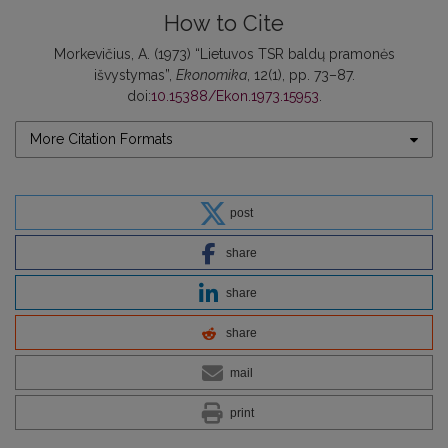
How to Cite
Morkevičius, A. (1973) “Lietuvos TSR baldų pramonės
išvystymas”,
Ekonomika
, 12(1), pp. 73–87.
doi:
10.15388/Ekon.1973.15953
.
More Citation Formats
post
share
share
share
mail
print