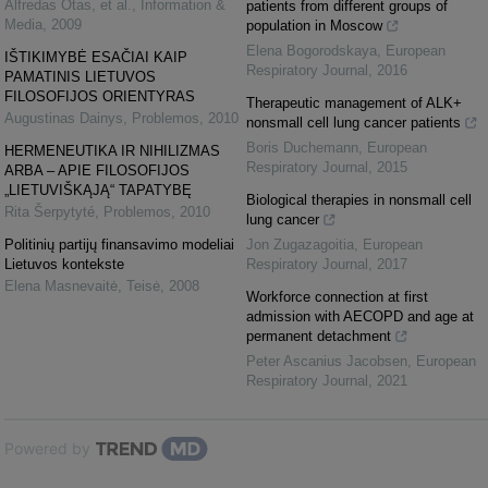
Alfredas Otas, et al.
,
Information &
patients from different groups of
Media
,
2009
population in Moscow
Elena Bogorodskaya
,
European
IŠTIKIMYBĖ ESAČIAI KAIP
Respiratory Journal
,
2016
PAMATINIS LIETUVOS
FILOSOFIJOS ORIENTYRAS
Therapeutic management of ALK+
Augustinas Dainys
,
Problemos
,
2010
nonsmall cell lung cancer patients
Boris Duchemann
,
European
HERMENEUTIKA IR NIHILIZMAS
Respiratory Journal
,
2015
ARBA – APIE FILOSOFIJOS
„LIETUVIŠKĄJĄ“ TAPATYBĘ
Biological therapies in nonsmall cell
Rita Šerpytyté
,
Problemos
,
2010
lung cancer
Politinių partijų finansavimo modeliai
Jon Zugazagoitia
,
European
Lietuvos kontekste
Respiratory Journal
,
2017
Elena Masnevaitė
,
Teisė
,
2008
Workforce connection at first
admission with AECOPD and age at
permanent detachment
Peter Ascanius Jacobsen
,
European
Respiratory Journal
,
2021
Powered by