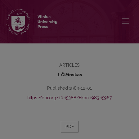
Darbo pobūdis socialistinėje visuomenėje ir jo kitimas
ARTICLES
J. Čičinskas
Published 1983-12-01
https://doi.org/10.15388/Ekon.1983.15967
PDF