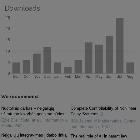
Downloads
We recommend
Nuotolinis darbas – neįgaliųjų
Complete Controllability of Nonlinear
užimtumo kokybės gerinimo būdas
Delay Systems
Eglė Bilevičiūtė, et al.
,
Information &
IMA Journal of Mathematical Control
Media
,
2009
and Information
,
1987
Neįgaliųjų integravimas į darbo rinką
The real role of AI in patent law