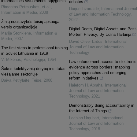
informacinės visuomenės sąlygomis
debates
Rimantas Petrauskas, et al.
,
Duque Lizarralde
,
International Journal
Information & Media
,
2008
of Law and Information Technology
,
2022
Žinių nuosavybės teisių apsauga
verslo organizacijoje
Digital Death, Digital Assets and Post-
Marija Stonkienė
,
Information &
Mortem Privacy, By Edina Harbinja
Media
,
2007
David Oliver Erdos
,
International
Journal of Law and Information
The first steps in professional training
Technology
in Soviet Lithuania in 1919
V. Mikėnas
,
Psichologija
,
1964
Law enforcement access to electronic
evidence across borders: mapping
Šakos kolektyvinių derybų institutas
policy approaches and emerging
viešajame sektoriuje
reform initiatives
Daiva Petrylaitė
,
Teisė
,
2008
Halefom H. Abraha
,
International
Journal of Law and Information
Technology
,
2021
Demonstrably doing accountability in
the Internet of Things
Lachlan Urquhart
,
International
Journal of Law and Information
Technology
,
2018