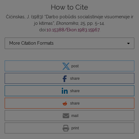
How to Cite
Čičinskas, J. (1983) “Darbo pobūdis socialistinėje visuomenėje ir
jo kitimas”,
Ekonomika
, 25, pp. 5–14.
doi:
10.15388/Ekon.1983.15967
.
More Citation Formats
post
share
share
share
mail
print