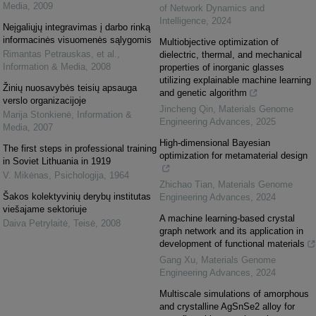
Media
,
2009
of Network Dynamics and
Intelligence
,
2024
Neįgaliųjų integravimas į darbo rinką
informacinės visuomenės sąlygomis
Multiobjective optimization of
Rimantas Petrauskas, et al.
,
dielectric, thermal, and mechanical
Information & Media
,
2008
properties of inorganic glasses
utilizing explainable machine learning
Žinių nuosavybės teisių apsauga
and genetic algorithm
verslo organizacijoje
Jincheng Qin
,
Materials Genome
Marija Stonkienė
,
Information &
Engineering Advances
,
2025
Media
,
2007
High-dimensional Bayesian
The first steps in professional training
optimization for metamaterial design
in Soviet Lithuania in 1919
V. Mikėnas
,
Psichologija
,
1964
Zhichao Tian
,
Materials Genome
Šakos kolektyvinių derybų institutas
Engineering Advances
,
2024
viešajame sektoriuje
A machine learning-based crystal
Daiva Petrylaitė
,
Teisė
,
2008
graph network and its application in
development of functional materials
Gang Xu
,
Materials Genome
Engineering Advances
,
2024
Multiscale simulations of amorphous
and crystalline AgSnSe2 alloy for