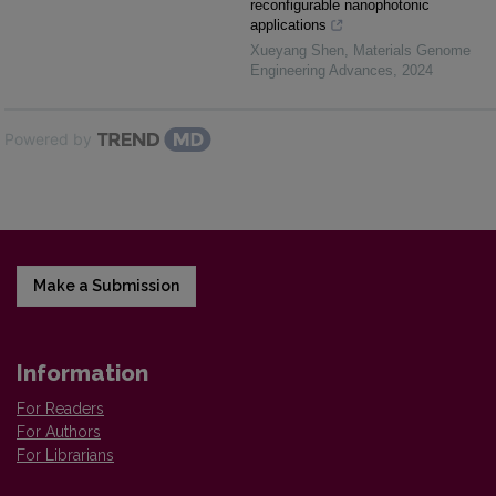
reconfigurable nanophotonic
applications
Xueyang Shen
,
Materials Genome
Engineering Advances
,
2024
Powered by
Make a Submission
Information
For Readers
For Authors
For Librarians