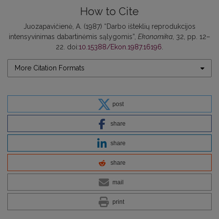
How to Cite
Juozapavičienė, A. (1987) “Darbo išteklių reprodukcijos
intensyvinimas dabartinėmis sąlygomis”,
Ekonomika
, 32, pp. 12–
22. doi:
10.15388/Ekon.1987.16196
.
More Citation Formats
post
share
share
share
mail
print