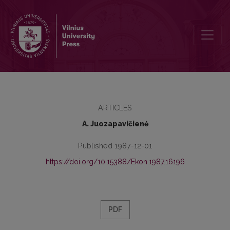
Darbo išteklių reprodukcijos intensyvinimas dabartinėmis sąlygomi
ARTICLES
A. Juozapavičienė
Published 1987-12-01
https://doi.org/10.15388/Ekon.1987.16196
PDF