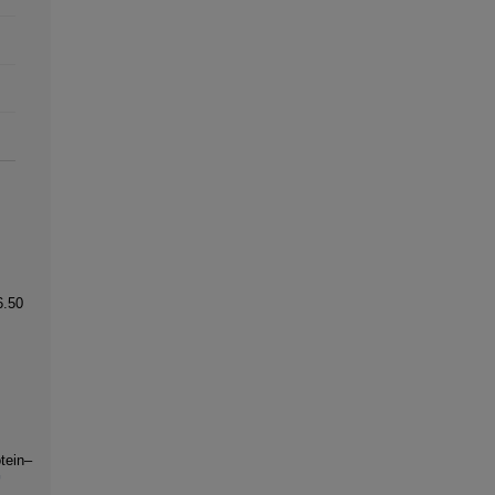
6.50
tein–