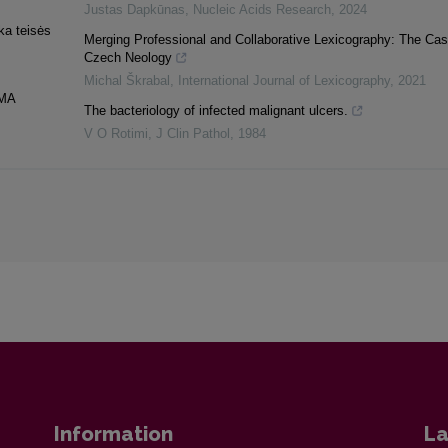
Justas Dapkūnas
,
Nucleic Acids Research
,
2024
ka teisės
Merging Professional and Collaborative Lexicography: The Cas
Czech Neology
Michal Škrabal
,
International Journal of Lexicography
,
2021
MA
The bacteriology of infected malignant ulcers.
V O Rotimi
,
J Clin Pathol
,
1984
Information
La