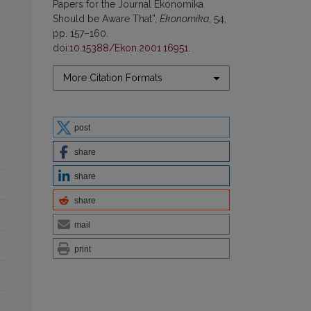
Papers for the Journal Ekonomika
Should be Aware That”,
Ekonomika
, 54,
pp. 157–160.
doi:
10.15388/Ekon.2001.16951
.
More Citation Formats
post
share
share
share
mail
print