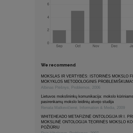
We recommend
MOKSLAS IR VERTYBĖS: ISTORINĖS MOKSLO F
MOKYKLOS METODOLOGINIS PROBLEMIŠKUMA
Albinas Plėšnys
,
Problemos
,
2006
Lietuvos mokslininkų komunikacija: mokslo kūriniams
pasirenkamų mokslo leidinių atvejo studija
Renata Matkevičienė
,
Information & Media
,
2009
WHITEHEADO METAFIZINĖ ONTOLOGIJA IR I. PR
MOKSLINĖ ONTOLOGIJA TEORINĖS MOKSLO K
POŽIŪRIU