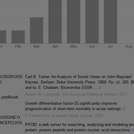
ILOSOFIJOS
Carl B. Turner. An Analysis of Soviet Views on John Maynard
S
Keynes. Durham: Duke University Press. 1969. Pp. vii, 183. $
and Ia. E. Chadaev. Ekonomika SSSR ...
Robert W. Campbell
,
The American Historical Review
,
1971
 publikuoti
Growth differentiation factor-15 significantly improves
prognostication of short-term mortality in acute settings
K Cerlinskaite
,
European Heart Journal
,
2020
IGOGINE’O
ONCEPCIJOS
PPI3D: a web server for searching, analyzing and modeling pro
protein, protein–peptide and protein–nucleic acid interactions