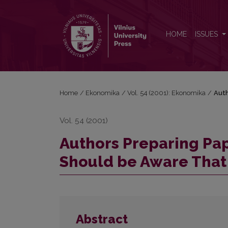
Authors Preparing Papers for the Journal Ekonomi
HOME
ISSUES
Home
/
Ekonomika
/
Vol. 54 (2001): Ekonomika
/
Auth
Vol. 54 (2001)
Authors Preparing Pap
Should be Aware That
Abstract