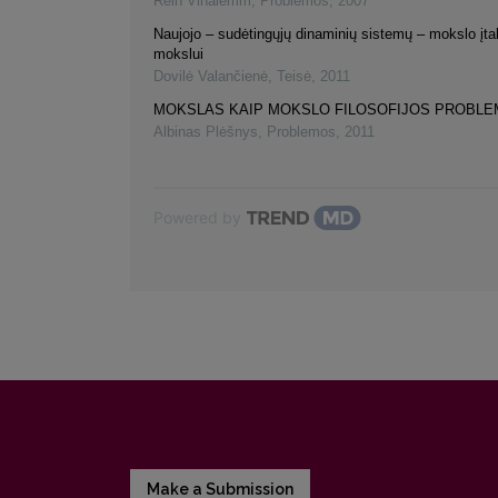
Rein Vihalemm
,
Problemos
,
2007
Naujojo – sudėtingųjų dinaminių sistemų – mokslo įta
mokslui
Dovilė Valančienė
,
Teisė
,
2011
MOKSLAS KAIP MOKSLO FILOSOFIJOS PROBLE
Albinas Plėšnys
,
Problemos
,
2011
Powered by
Make a Submission