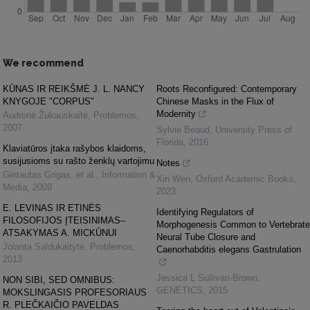
We recommend
KŪNAS IR REIKŠMĖ J. L. NANCY
Roots Reconfigured: Contemporary
KNYGOJE "CORPUS"
Chinese Masks in the Flux of
Modernity
Audronė Žukauskaitė
,
Problemos
,
2007
Sylvie Beaud
,
University Press of
Florida
,
2016
Klaviatūros įtaka rašybos klaidoms,
susijusioms su rašto ženklų vartojimu
Notes
Gintautas Grigas, et al.
,
Information &
Xin Wen
,
Oxford Academic Books
,
Media
,
2009
2023
E. LEVINAS IR ETINĖS
Identifying Regulators of
FILOSOFIJOS ĮTEISINIMAS–
Morphogenesis Common to Vertebrate
ATSAKYMAS A. MICKŪNUI
Neural Tube Closure and
Jolanta Saldukaitytė
,
Problemos
,
Caenorhabditis elegans Gastrulation
2013
Jessica L Sullivan-Brown
,
NON SIBI, SED OMNIBUS:
GENETICS
,
2015
MOKSLINGASIS PROFESORIAUS
R. PLEČKAIČIO PAVELDAS