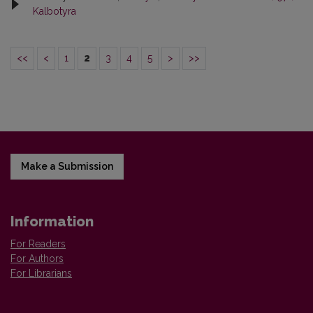
Kalbotyra
<<
<
1
2
3
4
5
>
>>
Make a Submission
Information
For Readers
For Authors
For Librarians