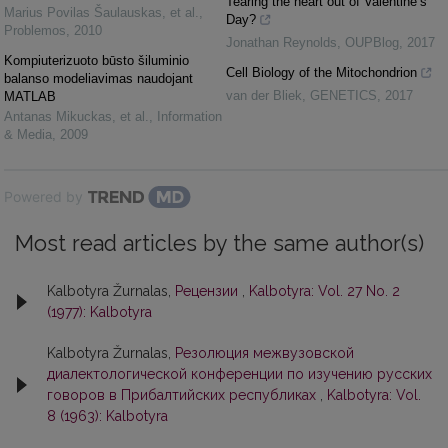
Tearing the heart out of Valentine’s
Marius Povilas Šaulauskas, et al.
,
Day?
Problemos
,
2010
Jonathan Reynolds
,
OUPBlog
,
2017
Kompiuterizuoto būsto šiluminio
Cell Biology of the Mitochondrion
balanso modeliavimas naudojant
van der Bliek
,
GENETICS
,
2017
MATLAB
Antanas Mikuckas, et al.
,
Information
& Media
,
2009
Powered by
Most read articles by the same author(s)
Kalbotyra Žurnalas,
Рецензии
,
Kalbotyra: Vol. 27 No. 2
(1977): Kalbotyra
Kalbotyra Žurnalas,
Резолюция межвузовской
диалектологической конференции по изучению русских
говоров в Прибалтийских республиках
,
Kalbotyra: Vol.
8 (1963): Kalbotyra