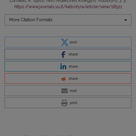
Žurnalas, K. (1961). Nuo redakcinės kolegijos.
Kalbotyra
,
3
, 5.
https://www.journals.vu.lt/kalbotyra/article/view/18521
More Citation Formats
post
share
share
share
mail
print