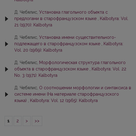
Д. Чебялис,
Установка глагольного объекта с
предлогами в старофранцузском языке
,
Kalbotyra: Vol.
21 (1970): Kalbotyra
Д. Чебялис,
Установка имени существительного-
подлежащего в старофранцузском языке
,
Kalbotyra:
Vol. 20 (1969): Kalbotyra
Д. Чебялис,
Морфологическая структура глагольного
объекта в старофранцузском языке
,
Kalbotyra: Vol. 22
No. 3 (1971): Kalbotyra
Д. Чебялис,
О соотношении морфологии и синтаксиса в
системе имени (На материале старофранцузского
языка)
,
Kalbotyra: Vol. 12 (1965): Kalbotyra
1
2
>
>>