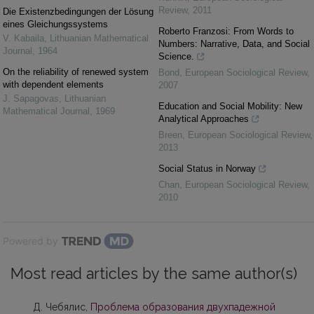
Review
,
2011
Die Existenzbedingungen der Lösung
eines Gleichungssystems
Roberto Franzosi: From Words to
V. Kabaila
,
Lithuanian Mathematical
Numbers: Narrative, Data, and Social
Journal
,
1964
Science.
On the reliability of renewed system
Bond
,
European Sociological Review
,
with dependent elements
2007
J. Sapagovas
,
Lithuanian
Education and Social Mobility: New
Mathematical Journal
,
1969
Analytical Approaches
Breen
,
European Sociological Review
,
2013
Social Status in Norway
Chan
,
European Sociological Review
,
2010
Powered by
Most read articles by the same author(s)
Д. Чебялис,
Проблема образования двухпадежной