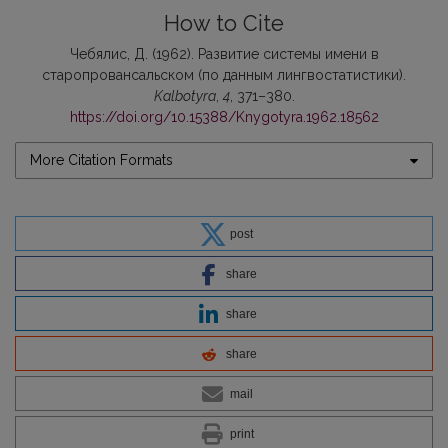
How to Cite
Чебялис, Д. (1962). Развитие системы имени в
старопровансальском (по данным лингвостатистики).
Kalbotyra
,
4
, 371–380.
https://doi.org/10.15388/Knygotyra.1962.18562
More Citation Formats
post
share
share
share
mail
print