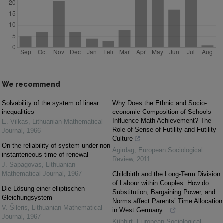
We recommend
Solvability of the system of linear
Why Does the Ethnic and Socio-
inequalities
economic Composition of Schools
Influence Math Achievement? The
E. Vilkas
,
Lithuanian Mathematical
Role of Sense of Futility and Futility
Journal
,
1966
Culture
On the reliability of system under non-
Agirdag
,
European Sociological
instanteneous time of renewal
Review
,
2011
J. Sapagovas
,
Lithuanian
Mathematical Journal
,
1967
Childbirth and the Long-Term Division
of Labour within Couples: How do
Die Lösung einer elliptischen
Substitution, Bargaining Power, and
Gleichungsystem
Norms affect Parents’ Time Allocation
V. Šileris
,
Lithuanian Mathematical
in West Germany...
Journal
,
1967
Kühhirt
,
European Sociological