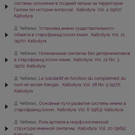
системы склонения в поздней латыни на территории
Галлии (из истории вопроса)
,
Kalbotyra: Vol. 4 (1962):
Kalbotyra
Д. Чебялис,
Установка имени существительного-
объекта в старофранцузском языке
,
Kalbotyra: Vol. 21
(1970): Kalbotyra
Д. Чебялис,
Номинальные синтагмы без детерминативов
в старофранцузском языке
,
Kalbotyra: Vol. 22 No. 3
(1971): Kalbotyra
Д. Чебялис,
Le substantif en fonction du complément du
nom en ancien français
,
Kalbotyra: Vol. 28 No. 5 (1977):
Kalbotyra
Д. Чебялис,
Основные пути развития системы имени в
старофранцузском
,
Kalbotyra: Vol. 6 (1963): Kalbotyra
Д. Чебялис,
Роль артикля в морфологической
структуре именной синтагмы
,
Kalbotyra: Vol. 20 (1969):
Kalbotyra