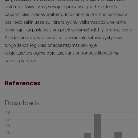
sistemos išsivystymą senojoje provansalų kalboje, leidžia
padaryti šias išvadas: apibendrintos linksnių formos pirmiausia
pasirodo sakiniuose su intranzityviniu veiksmažodžiu veiksnio
funkcijoje, kai pastarasis yra prieš veiksmažodį, t. y. prepozicijoje.
Šitie faktai rodo, kad senosios provansalų kalbos vystymuisi
turėjo įtakos logiškas priešpastatymas sakinyje
subjektas/tiesioginis objektas, kuris suponuoja literatūrinę
tradiciją kalboje.
References
Downloads