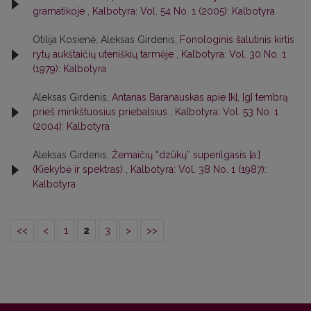
gramatikoje
,
Kalbotyra: Vol. 54 No. 1 (2005): Kalbotyra
Otilija Kosienė, Aleksas Girdenis,
Fonologinis šalutinis kirtis
rytų aukštaičių uteniškių tarmėje
,
Kalbotyra: Vol. 30 No. 1
(1979): Kalbotyra
Aleksas Girdenis,
Antanas Baranauskas apie [k], [g] tembrą
prieš minkštuosius priebalsius
,
Kalbotyra: Vol. 53 No. 1
(2004): Kalbotyra
Aleksas Girdenis,
Žemaičių “dzūkų” superilgasis [a:]
(Kiekybė ir spektras)
,
Kalbotyra: Vol. 38 No. 1 (1987):
Kalbotyra
<<
<
1
2
3
>
>>