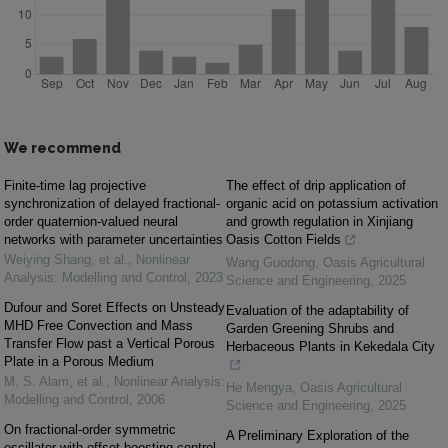
We recommend
Finite-time lag projective
The effect of drip application of
synchronization of delayed fractional-
organic acid on potassium activation
order quaternion-valued neural
and growth regulation in Xinjiang
networks with parameter uncertainties
Oasis Cotton Fields
Weiying Shang, et al.
,
Nonlinear
Wang Guodong
,
Oasis Agricultural
Analysis: Modelling and Control
,
2023
Science and Engineering
,
2025
Dufour and Soret Effects on Unsteady
Evaluation of the adaptability of
MHD Free Convection and Mass
Garden Greening Shrubs and
Transfer Flow past a Vertical Porous
Herbaceous Plants in Kekedala City
Plate in a Porous Medium
M. S. Alam, et al.
,
Nonlinear Analysis:
He Mengya
,
Oasis Agricultural
Modelling and Control
,
2006
Science and Engineering
,
2025
On fractional-order symmetric
A Preliminary Exploration of the
oscillator with offset-boosting control