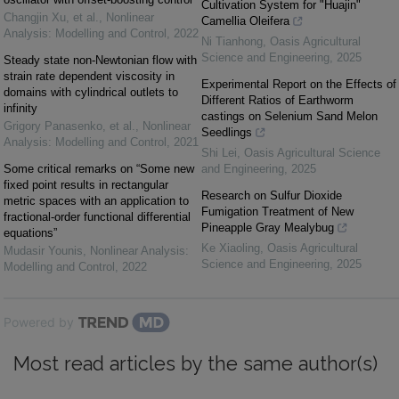
Cultivation System for "Huajin"
Changjin Xu, et al.
,
Nonlinear
Camellia Oleifera
Analysis: Modelling and Control
,
2022
Ni Tianhong
,
Oasis Agricultural
Science and Engineering
,
2025
Steady state non-Newtonian flow with
strain rate dependent viscosity in
Experimental Report on the Effects of
domains with cylindrical outlets to
Different Ratios of Earthworm
infinity
castings on Selenium Sand Melon
Grigory Panasenko, et al.
,
Nonlinear
Seedlings
Analysis: Modelling and Control
,
2021
Shi Lei
,
Oasis Agricultural Science
Some critical remarks on “Some new
and Engineering
,
2025
fixed point results in rectangular
Research on Sulfur Dioxide
metric spaces with an application to
Fumigation Treatment of New
fractional-order functional differential
Pineapple Gray Mealybug
equations”
Ke Xiaoling
,
Oasis Agricultural
Mudasir Younis
,
Nonlinear Analysis:
Science and Engineering
,
2025
Modelling and Control
,
2022
Powered by
Most read articles by the same author(s)