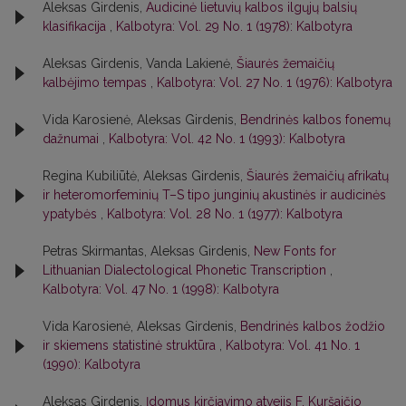
Aleksas Girdenis,
Audicinė lietuvių kalbos ilgųjų balsių
klasifikacija
,
Kalbotyra: Vol. 29 No. 1 (1978): Kalbotyra
Aleksas Girdenis, Vanda Lakienė,
Šiaurės žemaičių
kalbėjimo tempas
,
Kalbotyra: Vol. 27 No. 1 (1976): Kalbotyra
Vida Karosienė, Aleksas Girdenis,
Bendrinės kalbos fonemų
dažnumai
,
Kalbotyra: Vol. 42 No. 1 (1993): Kalbotyra
Regina Kubiliūtė, Aleksas Girdenis,
Šiaurės žemaičių afrikatų
ir heteromorfeminių T–S tipo junginių akustinės ir audicinės
ypatybės
,
Kalbotyra: Vol. 28 No. 1 (1977): Kalbotyra
Petras Skirmantas, Aleksas Girdenis,
New Fonts for
Lithuanian Dialectological Phonetic Transcription
,
Kalbotyra: Vol. 47 No. 1 (1998): Kalbotyra
Vida Karosienė, Aleksas Girdenis,
Bendrinės kalbos žodžio
ir skiemens statistinė struktūra
,
Kalbotyra: Vol. 41 No. 1
(1990): Kalbotyra
Aleksas Girdenis,
Įdomus kirčiavimo atvejis F. Kuršaičio