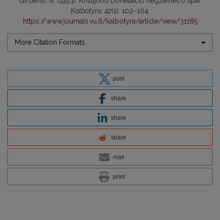
Girdenis, A. (1993). Kristijono Donelaičio hegzametro tipai.
Kalbotyra
,
42
(1), 102–104.
https://www.journals.vu.lt/kalbotyra/article/view/31185
More Citation Formats
post
share
share
share
mail
print