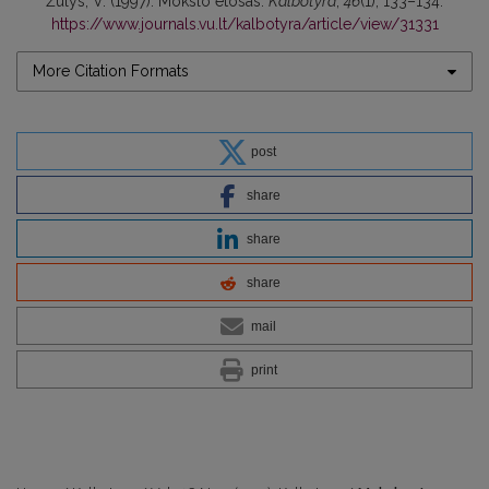
Žulys, V. (1997). Mokslo etosas.
Kalbotyra
,
46
(1), 133–134.
https://www.journals.vu.lt/kalbotyra/article/view/31331
More Citation Formats
post
share
share
share
mail
print