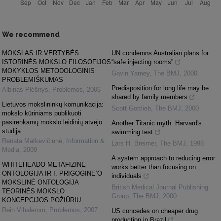
We recommend
MOKSLAS IR VERTYBĖS:
UN condemns Australian plans for
ISTORINĖS MOKSLO FILOSOFIJOS
“safe injecting rooms”
MOKYKLOS METODOLOGINIS
Gavin Yamey
,
The BMJ
,
2000
PROBLEMIŠKUMAS
Predisposition for long life may be
Albinas Plėšnys
,
Problemos
,
2006
shared by family members
Lietuvos mokslininkų komunikacija:
Scott Gottlieb
,
The BMJ
,
2000
mokslo kūriniams publikuoti
pasirenkamų mokslo leidinių atvejo
Another Titanic myth: Harvard's
studija
swimming test
Renata Matkevičienė
,
Information &
Lars H. Breimer
,
The BMJ
,
1998
Media
,
2009
A system approach to reducing error
WHITEHEADO METAFIZINĖ
works better than focusing on
ONTOLOGIJA IR I. PRIGOGINE’O
individuals
MOKSLINĖ ONTOLOGIJA
British Medical Journal Publishing
TEORINĖS MOKSLO
Group
,
The BMJ
,
2000
KONCEPCIJOS POŽIŪRIU
Rein Vihalemm
,
Problemos
,
2007
US concedes on cheaper drug
production in Brazil