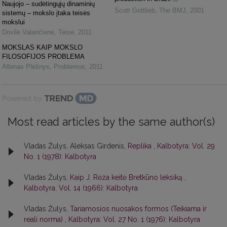
Naujojo – sudėtingųjų dinaminių
Scott Gottlieb
,
The BMJ
,
2001
sistemų – mokslo įtaka teisės
mokslui
Dovilė Valančienė
,
Teisė
,
2011
MOKSLAS KAIP MOKSLO
FILOSOFIJOS PROBLEMA
Albinas Plėšnys
,
Problemos
,
2011
Powered by
Most read articles by the same author(s)
Vladas Žulys, Aleksas Girdenis,
Replika
,
Kalbotyra: Vol. 29
No. 1 (1978): Kalbotyra
Vladas Žulys,
Kaip J. Rėza keitė Bretkūno leksiką
,
Kalbotyra: Vol. 14 (1966): Kalbotyra
Vladas Žulys,
Tariamosios nuosakos formos (Teikiama ir
reali norma)
,
Kalbotyra: Vol. 27 No. 1 (1976): Kalbotyra