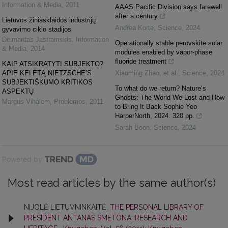
Information & Media
,
2011
AAAS Pacific Division says farewell
after a century
Lietuvos žiniasklaidos industrijų
Andrea Korte
,
Science
,
2024
gyvavimo ciklo stadijos
Deimantas Jastramskis
,
Information
Operationally stable perovskite solar
& Media
,
2014
modules enabled by vapor-phase
fluoride treatment
KAIP ATSIKRATYTI SUBJEKTO?
APIE KELETĄ NIETZSCHE’S
Xiaoming Zhao, et al.
,
Science
,
2024
SUBJEKTIŠKUMO KRITIKOS
To what do we return? Nature’s
ASPEKTŲ
Ghosts: The World We Lost and How
Margus Vihalem
,
Problemos
,
2011
to Bring It Back Sophie Yeo
HarperNorth, 2024. 320 pp.
Sarah Boon
,
Science
,
2024
Powered by
Most read articles by the same author(s)
NIJOLĖ LIETUVNINKAITĖ,
THE PERSONAL LIBRARY OF
PRESIDENT ANTANAS SMETONA: RESEARCH AND