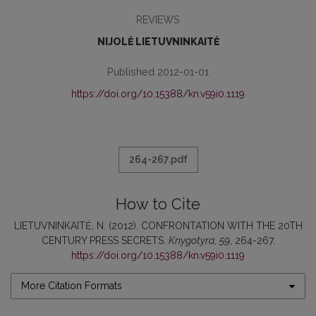
REVIEWS
NIJOLĖ LIETUVNINKAITĖ
Published 2012-01-01
https://doi.org/10.15388/kn.v59i0.1119
264-267.pdf
How to Cite
LIETUVNINKAITĖ, N. (2012). CONFRONTATION WITH THE 20TH
CENTURY PRESS SECRETS.
Knygotyra
,
59
, 264-267.
https://doi.org/10.15388/kn.v59i0.1119
More Citation Formats