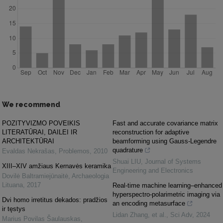
We recommend
POZITYVIZMO POVEIKIS
Fast and accurate covariance matrix
LITERATŪRAI, DAILEI IR
reconstruction for adaptive
ARCHITEKTŪRAI
beamforming using Gauss-Legendre
quadrature
Evaldas Nekrašas
,
Problemos
,
2010
Shuai LIU
,
Journal of Systems
XIII–XIV amžiaus Kernavės keramika
Engineering and Electronics
Dovilė Baltramiejūnaitė
,
Archaeologia
Lituana
,
2017
Real-time machine learning–enhanced
hyperspectro-polarimetric imaging via
Dvi homo irretitus dekados: pradžios
an encoding metasurface
ir tęstys
Lidan Zhang, et al.
,
Sci Adv
,
2024
Marius Povilas Šaulauskas
,