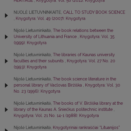
HERITAGE
,
Knygotyra: Vol. 56 (2011): Knygotyra
NIJOLĖ LIETUVNINKAITĖ,
CALL TO STUDY BOOK SCIENCE
,
Knygotyra: Vol. 49 (2007): Knygotyra
Nijolė Lietuvninkaitė,
The book relations between the
University of Lithuania and France
,
Knygotyra: Vol. 35
(1999): Knygotyra
Nijolė Lietuvninkaitė,
The libraries of Kaunas university
faculties and their subunits
,
Knygotyra: Vol. 27 No. 20
(1993): Knygotyra
Nijolė Lietuvninkaitė,
The book science literature in the
personal library of Vaclovas Biržiška
,
Knygotyra: Vol. 30
No. 23 (1996): Knygotyra
Nijolė Lietuvninkaitė,
The books of V. Biržiška library at the
library of the Kaunas A. Sniečkus politechnic institute
,
Knygotyra: Vol. 21 No. 14-1 (1988): Knygotyra
Nijolė Lietuvninkaitė,
Knygotyriniai rankraščiai “Lituanijos”