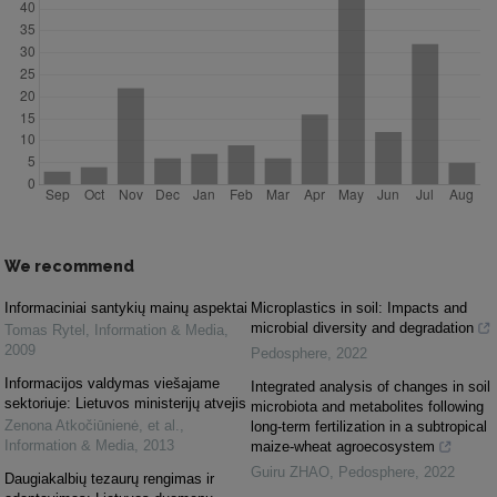
We recommend
Informaciniai santykių mainų aspektai
Microplastics in soil: Impacts and
microbial diversity and degradation
Tomas Rytel
,
Information & Media
,
2009
Pedosphere
,
2022
Informacijos valdymas viešajame
Integrated analysis of changes in soil
sektoriuje: Lietuvos ministerijų atvejis
microbiota and metabolites following
Zenona Atkočiūnienė, et al.
,
long-term fertilization in a subtropical
Information & Media
,
2013
maize-wheat agroecosystem
Guiru ZHAO
,
Pedosphere
,
2022
Daugiakalbių tezaurų rengimas ir