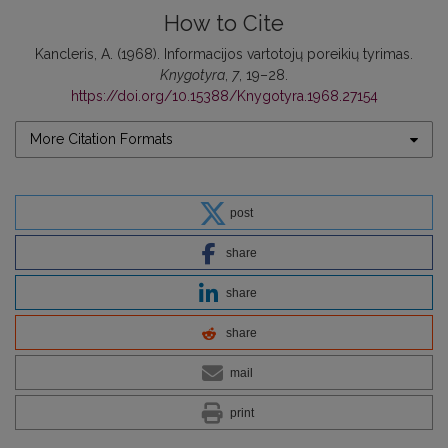
How to Cite
Kancleris, A. (1968). Informacijos vartotojų poreikių tyrimas.
Knygotyra
,
7
, 19–28.
https://doi.org/10.15388/Knygotyra.1968.27154
More Citation Formats
post
share
share
share
mail
print