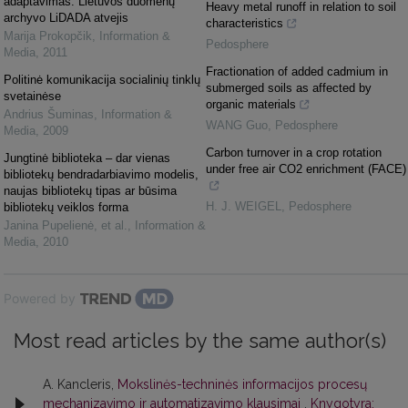
adaptavimas: Lietuvos duomenų
Heavy metal runoff in relation to soil
archyvo LiDADA atvejis
characteristics
Marija Prokopčik
,
Information &
Pedosphere
Media
,
2011
Fractionation of added cadmium in
Politinė komunikacija socialinių tinklų
submerged soils as affected by
svetainėse
organic materials
Andrius Šuminas
,
Information &
WANG Guo
,
Pedosphere
Media
,
2009
Carbon turnover in a crop rotation
Jungtinė biblioteka – dar vienas
under free air CO2 enrichment (FACE)
bibliotekų bendradarbiavimo modelis,
naujas bibliotekų tipas ar būsima
H. J. WEIGEL
,
Pedosphere
bibliotekų veiklos forma
Janina Pupelienė, et al.
,
Information &
Media
,
2010
Powered by
Most read articles by the same author(s)
A. Kancleris,
Mokslinės-techninės informacijos procesų
mechanizavimo ir automatizavimo klausimai
,
Knygotyra: