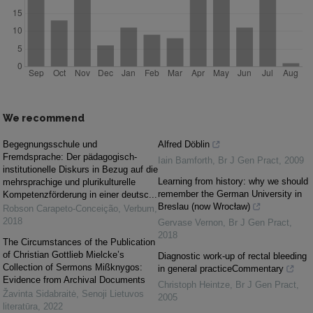
We recommend
Begegnungsschule und
Alfred Döblin
Fremdsprache: Der pädagogisch-
Iain Bamforth
,
Br J Gen Pract
,
2009
institutionelle Diskurs in Bezug auf die
Learning from history: why we should
mehrsprachige und plurikulturelle
remember the German University in
Kompetenzförderung in einer deutsc...
Breslau (now Wrocław)
Robson Carapeto-Conceição
,
Verbum
,
2018
Gervase Vernon
,
Br J Gen Pract
,
2018
The Circumstances of the Publication
of Christian Gottlieb Mielcke’s
Diagnostic work-up of rectal bleeding
Collection of Sermons Mißknygos:
in general practiceCommentary
Evidence from Archival Documents
Christoph Heintze
,
Br J Gen Pract
,
Žavinta Sidabraitė
,
Senoji Lietuvos
2005
literatūra
,
2022