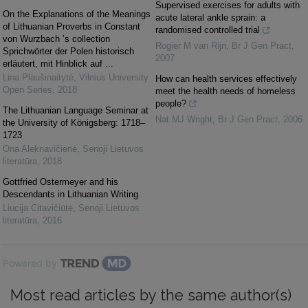
Supervised exercises for adults with
On the Explanations of the Meanings
acute lateral ankle sprain: a
of Lithuanian Proverbs in Constant
randomised controlled trial
von Wurzbach ’s collection
Rogier M van Rijn
,
Br J Gen Pract
,
Sprichwörter der Polen historisch
2007
erläutert, mit Hinblick auf ...
Lina Plaušinaitytė
,
Vilnius University
How can health services effectively
Open Series
,
2018
meet the health needs of homeless
people?
The Lithuanian Language Seminar at
Nat MJ Wright
,
Br J Gen Pract
,
2006
the University of Königsberg: 1718–
1723
Ona Aleknavičienė
,
Senoji Lietuvos
literatūra
,
2018
Gottfried Ostermeyer and his
Descendants in Lithuanian Writing
Liucija Citavičiūtė
,
Senoji Lietuvos
literatūra
,
2016
Powered by
Most read articles by the same author(s)