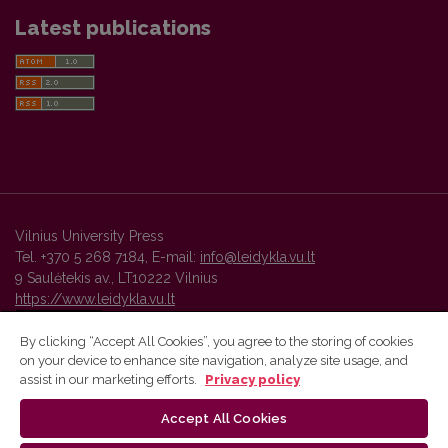
Latest publications
Vilnius University Press
Tel. +370 5 268 7184, E-mail:
info@leidykla.vu.lt
9 Saulėtekis av., LT10222 Vilnius
https://www.leidykla.vu.lt
By clicking “Accept All Cookies”, you agree to the storing of cookies
on your device to enhance site navigation, analyze site usage, and
Vilnius University Press platform and metadata are distributed by
assist in our marketing efforts.
Privacy policy
Creative Commons International License
.
Accept All Cookies