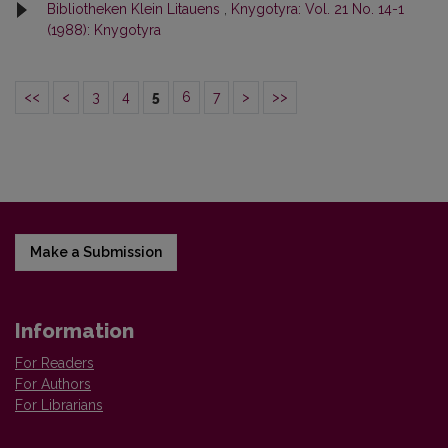
Bibliotheken Klein Litauens
,
Knygotyra: Vol. 21 No. 14-1
(1988): Knygotyra
<<
<
3
4
5
6
7
>
>>
Make a Submission
Information
For Readers
For Authors
For Librarians