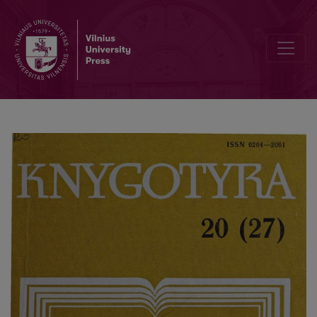
Lietuviškų knygų leidyba Heidelberge