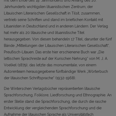
mit dem Ende des 19. Jahrhunderts und Anfang des 20.
Jahrhunderts wichtigsten lituanistischen Zentrum, der
Litauischen Literarischen Gesellschaft in Tilsit, zusammen,
vertrieb seine Schriften und stand im brieflichen Kontakt mit
Lituanisten in Deutschland und in anderen Ländern. Der Verlag
hat mehr als 20 litauische und lituanistische Titel
herausgegeben. Von diesen behandeln 17 Titel, darunter die fünf
Bände „Mitteilungen der Litauischen Literarischen Gesellschaft“,
Preußisch-Litauen. Das erste hier erschienene Buch war „Die
lettischen Sprachreste auf der Kurischen Nehrung“ von M. J. A.
Voelkel (1879), das letzte das monumentale, von einem
Autorenteam herausgegebene fünfbändige Werk „Wörterbuch
der litauischen Schriftsprache“ (1932-1968).
Die Winterschen Verlagsbücher repräsentierten litauische
Sprachforschung, Folklore, Liedforschung und Ethnographie. An
erster Stelle stand die Sprachforschung, die durch die rasche
Entwicklung der vergleichenden Sprachforschung und die
Aufnahme der litauischen Sprache als Universitätsfach