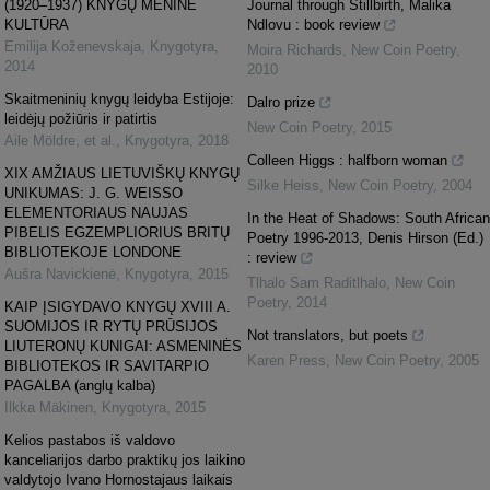
(1920–1937) KNYGŲ MENINĖ
Journal through Stillbirth, Malika
KULTŪRA
Ndlovu : book review
Emilija Koženevskaja
,
Knygotyra
,
Moira Richards
,
New Coin Poetry
,
2014
2010
Skaitmeninių knygų leidyba Estijoje:
Dalro prize
leidėjų požiūris ir patirtis
New Coin Poetry
,
2015
Aile Möldre, et al.
,
Knygotyra
,
2018
Colleen Higgs : halfborn woman
XIX AMŽIAUS LIETUVIŠKŲ KNYGŲ
Silke Heiss
,
New Coin Poetry
,
2004
UNIKUMAS: J. G. WEISSO
ELEMENTORIAUS NAUJAS
In the Heat of Shadows: South African
PIBELIS EGZEMPLIORIUS BRITŲ
Poetry 1996-2013, Denis Hirson (Ed.)
BIBLIOTEKOJE LONDONE
: review
Aušra Navickienė
,
Knygotyra
,
2015
Tlhalo Sam Raditlhalo
,
New Coin
Poetry
,
2014
KAIP ĮSIGYDAVO KNYGŲ XVIII A.
SUOMIJOS IR RYTŲ PRŪSIJOS
Not translators, but poets
LIUTERONŲ KUNIGAI: ASMENINĖS
Karen Press
,
New Coin Poetry
,
2005
BIBLIOTEKOS IR SAVITARPIO
PAGALBA (anglų kalba)
Ilkka Mäkinen
,
Knygotyra
,
2015
Kelios pastabos iš valdovo
kanceliarijos darbo praktikų jos laikino
valdytojo Ivano Hornostajaus laikais