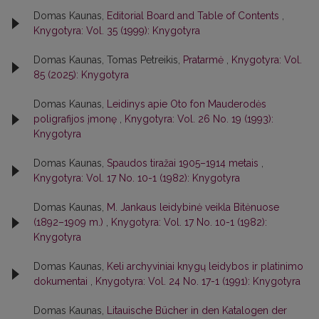
Domas Kaunas,
Editorial Board and Table of Contents
,
Knygotyra: Vol. 35 (1999): Knygotyra
Domas Kaunas, Tomas Petreikis,
Pratarmė
,
Knygotyra: Vol.
85 (2025): Knygotyra
Domas Kaunas,
Leidinys apie Oto fon Mauderodės
poligrafijos įmonę
,
Knygotyra: Vol. 26 No. 19 (1993):
Knygotyra
Domas Kaunas,
Spaudos tiražai 1905–1914 metais
,
Knygotyra: Vol. 17 No. 10-1 (1982): Knygotyra
Domas Kaunas,
M. Jankaus leidybinė veikla Bitėnuose
(1892–1909 m.)
,
Knygotyra: Vol. 17 No. 10-1 (1982):
Knygotyra
Domas Kaunas,
Keli archyviniai knygų leidybos ir platinimo
dokumentai
,
Knygotyra: Vol. 24 No. 17-1 (1991): Knygotyra
Domas Kaunas,
Litauische Bücher in den Katalogen der