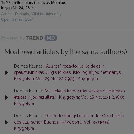
1540–1546 metais (Lietuvos Metrikos
knygų Nr. 24, 28 ir...
Artūras Dubonis
,
Vilnius University
Open Series
,
2024
Powered by
Most read articles by the same author(s)
Domas Kaunas,
“Aušros” redaktorius, leidėjas ir
spaustuvininkas Jurgis Mikšas. Istoriografijos metmenys
,
Knygotyra: Vol. 29 No. 22 (1995): Knygotyra
Domas Kaunas,
M. Jankaus leidybinės veiklos baigiamasis
etapas ir jos rezultatai
,
Knygotyra: Vol. 18 No. 11-1 (1985):
Knygotyra
Domas Kaunas,
Die Rolle Königsbergs in der Geschichte
des litauischen Buches
,
Knygotyra: Vol. 35 (1999):
Knygotyra