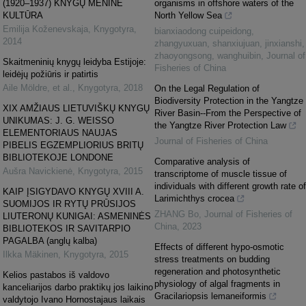
(1920–1937) KNYGŲ MENINĖ
organisms in offshore waters of the
KULTŪRA
North Yellow Sea
Emilija Koženevskaja
,
Knygotyra
,
bianxiaodong cuipeidong,
2014
zhangyuxuan, shanxiujuan, jinxianshi,
zhaoyongsong, wanghuibin
,
Journal of
Skaitmeninių knygų leidyba Estijoje:
Fisheries of China
leidėjų požiūris ir patirtis
Aile Möldre, et al.
,
Knygotyra
,
2018
On the Legal Regulation of
Biodiversity Protection in the Yangtze
XIX AMŽIAUS LIETUVIŠKŲ KNYGŲ
River Basin--From the Perspective of
UNIKUMAS: J. G. WEISSO
the Yangtze River Protection Law
ELEMENTORIAUS NAUJAS
Journal of Fisheries of China
PIBELIS EGZEMPLIORIUS BRITŲ
BIBLIOTEKOJE LONDONE
Comparative analysis of
Aušra Navickienė
,
Knygotyra
,
2015
transcriptome of muscle tissue of
individuals with different growth rate of
KAIP ĮSIGYDAVO KNYGŲ XVIII A.
Larimichthys crocea
SUOMIJOS IR RYTŲ PRŪSIJOS
ZHANG Bo
,
Journal of Fisheries of
LIUTERONŲ KUNIGAI: ASMENINĖS
China
,
2023
BIBLIOTEKOS IR SAVITARPIO
PAGALBA (anglų kalba)
Effects of different hypo-osmotic
Ilkka Mäkinen
,
Knygotyra
,
2015
stress treatments on budding
regeneration and photosynthetic
Kelios pastabos iš valdovo
physiology of algal fragments in
kanceliarijos darbo praktikų jos laikino
Gracilariopsis lemaneiformis
valdytojo Ivano Hornostajaus laikais