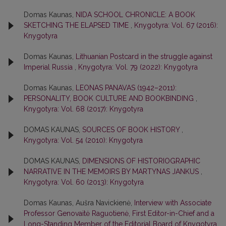
Domas Kaunas,
NIDA SCHOOL CHRONICLE: A BOOK
SKETCHING THE ELAPSED TIME
,
Knygotyra: Vol. 67 (2016):
Knygotyra
Domas Kaunas,
Lithuanian Postcard in the struggle against
Imperial Russia
,
Knygotyra: Vol. 79 (2022): Knygotyra
Domas Kaunas,
LEONAS PANAVAS (1942–2011):
PERSONALITY, BOOK CULTURE AND BOOKBINDING
,
Knygotyra: Vol. 68 (2017): Knygotyra
DOMAS KAUNAS,
SOURCES OF BOOK HISTORY
,
Knygotyra: Vol. 54 (2010): Knygotyra
DOMAS KAUNAS,
DIMENSIONS OF HISTORIOGRAPHIC
NARRATIVE IN THE MEMOIRS BY MARTYNAS JANKUS
,
Knygotyra: Vol. 60 (2013): Knygotyra
Domas Kaunas, Aušra Navickienė,
Interview with Associate
Professor Genovaitė Raguotienė, First Editor-in-Chief and a
Long-Standing Member of the Editorial Board of Knygotyra