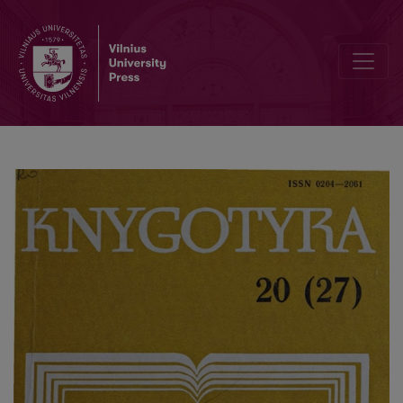
Lietuviškų knygų leidyba Heidelberge