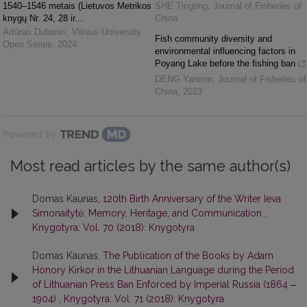
1540–1546 metais (Lietuvos Metrikos
SHE Tingting
,
Journal of Fisheries of
knygų Nr. 24, 28 ir...
China
Artūras Dubonis
,
Vilnius University
Fish community diversity and
Open Series
,
2024
environmental influencing factors in
Poyang Lake before the fishing ban
DENG Yanmin
,
Journal of Fisheries of
China
,
2023
Powered by
Most read articles by the same author(s)
Domas Kaunas,
120th Birth Anniversary of the Writer Ieva
Simonaitytė: Memory, Heritage, and Communication
,
Knygotyra: Vol. 70 (2018): Knygotyra
Domas Kaunas,
The Publication of the Books by Adam
Honory Kirkor in the Lithuanian Language during the Period
of Lithuanian Press Ban Enforced by Imperial Russia (1864 ‒
1904)
,
Knygotyra: Vol. 71 (2018): Knygotyra