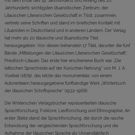
mit dem Ende des 19. Jahrhunderts und Anfang des 20.
Jahrhunderts wichtigsten lituanistischen Zentrum, der
Litauischen Literarischen Gesellschaft in Tilsit, zusammen,
vertrieb seine Schriften und stand im brieflichen Kontakt mit
Lituanisten in Deutschland und in anderen Ländern. Der Verlag
hat mehr als 20 litauische und lituanistische Titel
herausgegeben. Von diesen behandeln 17 Titel, darunter die fünf
Bände „Mitteilungen der Litauischen Literarischen Gesellschaft“,
Preußisch-Litauen. Das erste hier erschienene Buch war „Die
lettischen Sprachreste auf der Kurischen Nehrung“ von M. J. A.
Voelkel (1879), das letzte das monumentale, von einem
Autorenteam herausgegebene fünfbändige Werk „Wörterbuch
der litauischen Schriftsprache“ (1932-1968).
Die Winterschen Verlagsbücher repräsentierten litauische
Sprachforschung, Folklore, Liedforschung und Ethnographie. An
erster Stelle stand die Sprachforschung, die durch die rasche
Entwicklung der vergleichenden Sprachforschung und die
Aufnahme der litauischen Sprache als Universitätsfach