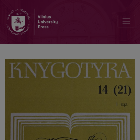
Lituanikos fondo XVII a. knygos lotynų kalba LTSR Mokslų Akademij