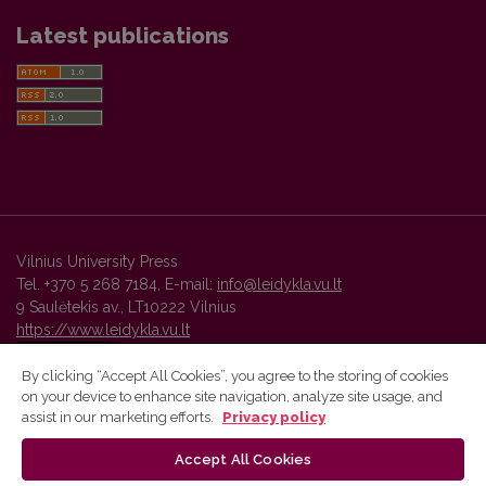
Latest publications
Vilnius University Press
Tel. +370 5 268 7184, E-mail:
info@leidykla.vu.lt
9 Saulėtekis av., LT10222 Vilnius
https://www.leidykla.vu.lt
By clicking “Accept All Cookies”, you agree to the storing of cookies
on your device to enhance site navigation, analyze site usage, and
Vilnius University Press platform and metadata are distributed by
assist in our marketing efforts.
Privacy policy
Creative Commons International License
.
Accept All Cookies