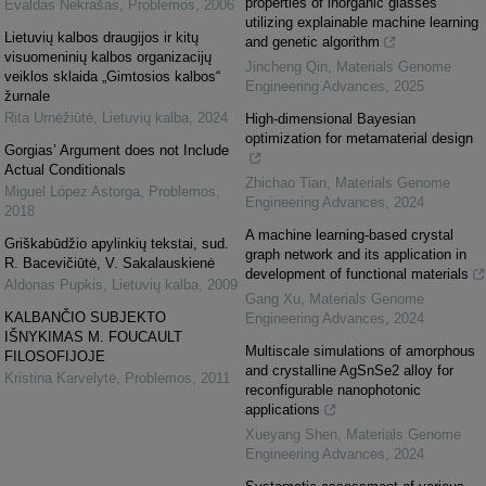
properties of inorganic glasses
Evaldas Nekrašas
,
Problemos
,
2006
utilizing explainable machine learning
Lietuvių kalbos draugijos ir kitų
and genetic algorithm
visuomeninių kalbos organizacijų
Jincheng Qin
,
Materials Genome
veiklos sklaida „Gimtosios kalbos“
Engineering Advances
,
2025
žurnale
Rita Urnėžiūtė
,
Lietuvių kalba
,
2024
High-dimensional Bayesian
optimization for metamaterial design
Gorgias’ Argument does not Include
Actual Conditionals
Zhichao Tian
,
Materials Genome
Miguel López Astorga
,
Problemos
,
Engineering Advances
,
2024
2018
A machine learning-based crystal
Griškabūdžio apylinkių tekstai, sud.
graph network and its application in
R. Bacevičiūtė, V. Sakalauskienė
development of functional materials
Aldonas Pupkis
,
Lietuvių kalba
,
2009
Gang Xu
,
Materials Genome
KALBANČIO SUBJEKTO
Engineering Advances
,
2024
IŠNYKIMAS M. FOUCAULT
Multiscale simulations of amorphous
FILOSOFIJOJE
and crystalline AgSnSe2 alloy for
Kristina Karvelytė
,
Problemos
,
2011
reconfigurable nanophotonic
applications
Xueyang Shen
,
Materials Genome
Engineering Advances
,
2024