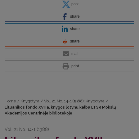
post
share
share
share
mail
print
Home
/
Knygotyra
/
Vol. 21 No. 14-1 (1988): Knygotyra
/
Lituanikos fondo XVII a. knygos lotynų kalba LTSR Mokslų
Akademijos Centrinėje bibliotekoje
Vol. 21 No. 14-1 (1988)