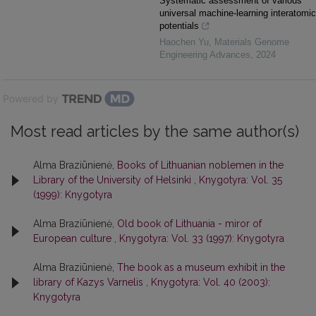
Systematic assessment of various
universal machine-learning interatomic
potentials
Haochen Yu
,
Materials Genome
Engineering Advances
,
2024
Powered by
Most read articles by the same author(s)
Alma Braziūnienė,
Books of Lithuanian noblemen in the
Library of the University of Helsinki
,
Knygotyra: Vol. 35
(1999): Knygotyra
Alma Braziūnienė,
Old book of Lithuania - miror of
European culture
,
Knygotyra: Vol. 33 (1997): Knygotyra
Alma Braziūnienė,
The book as a museum exhibit in the
library of Kazys Varnelis
,
Knygotyra: Vol. 40 (2003):
Knygotyra