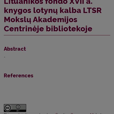
Lituanikos fondo XVII a.
knygos lotynų kalba LTSR
Mokslų Akademijos
Centrinėje bibliotekoje
Abstract
-
References