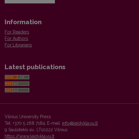
Information
For Readers
For Authors
For Librarians
Latest publications
Vilnius University Press
Tel. +370 5 268 7184, E-mail:
info@leidykla.vu.lt
9 Saulėtekis av., LT10222 Vilnius
https://www.leidykla.vu.lt