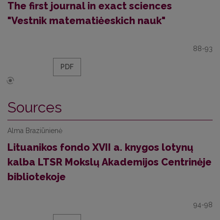
The first journal in exact sciences
"Vestnik matematiėeskich nauk"
88-93
PDF
Sources
Alma Braziūnienė
Lituanikos fondo XVII a. knygos lotynų
kalba LTSR Mokslų Akademijos Centrinėje
bibliotekoje
94-98