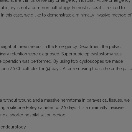
treated at the Vilnius University Emergency Hospital. At the Emergency
l injury is not a common pathology. In most cases it is related to
. In this case, we‘d like to demonstrate a minimally invasive method of
height of three meters. In the Emergency Department the pelvic
e urinary retention were diagnosed. Superpubic epicystostomy was
ive operation was performed. By using two cystoscopes we made
licone 20 Ch catheter for 34 days. After removing the catheter the patie
hra without wound and a massive hematoma in paravesical tissues, we
ng a silicone Foley catheter for 20 days. It is a minimally invasive
d a shorter hospitalisation period.
y, endourology