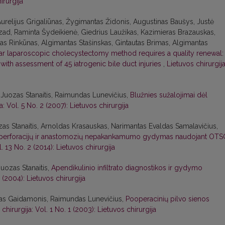
irurgija
urelijus Grigaliūnas, Žygimantas Židonis, Augustinas Baušys, Justė
ad, Raminta Šydeikienė, Giedrius Laužikas, Kazimieras Brazauskas,
anas Rinkūnas, Algimantas Stašinskas, Gintautas Brimas, Algimantas
lar laparoscopic cholecystectomy method requires a quality renewal:
ith assessment of 45 iatrogenic bile duct injuries
,
Lietuvos chirurgija
uozas Stanaitis, Raimundas Lunevičius,
Blužnies sužalojimai dėl
a: Vol. 5 No. 2 (2007): Lietuvos chirurgija
zas Stanaitis, Arnoldas Krasauskas, Narimantas Evaldas Samalavičius,
ių, perforacijų ir anastomozių nepakankamumo gydymas naudojant OTS
l. 13 No. 2 (2014): Lietuvos chirurgija
Juozas Stanaitis,
Apendikulinio infiltrato diagnostikos ir gydymo
1 (2004): Lietuvos chirurgija
ndas Gaidamonis, Raimundas Lunevičius,
Pooperacinių pilvo sienos
chirurgija: Vol. 1 No. 1 (2003): Lietuvos chirurgija