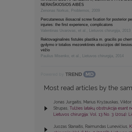
NERAIŠKIOSIOS AIBĖS
Zenonas Norkus
,
Problemos
,
2009
Percutaneous iliosacral screw fixation for posterior pe
injuries: the first experience, complicatons
Valentinas Uvarovas, et al.
,
Lietuvos chirurgija
,
2013
Rektovaginalinės fistulės plastika m. gracilis po che
gydymo ir totalios mezorektinės ekscizijos dėl tiesio
vėžio
Paulius Misenko, et al.
,
Lietuvos chirurgija
,
2014
Powered by
Most read articles by the sam
Jonas Jurgaitis, Marius Kryžauskas, Viktor 
Strupas,
Tulžies latakų obstrukcija esant 
Lietuvos chirurgija: Vol. 13 No. 3 (2014): L
Juozas Stanaitis, Raimundas Lunevičius,
K