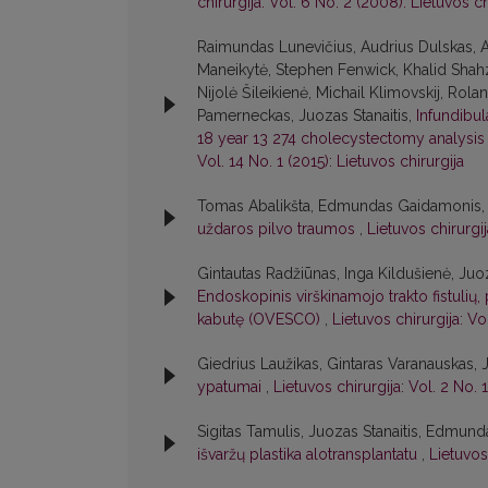
chirurgija: Vol. 6 No. 2 (2008): Lietuvos ch
Raimundas Lunevičius, Audrius Dulskas, A
Maneikytė, Stephen Fenwick, Khalid Shahz
Nijolė Šileikienė, Michail Klimovskij, Rol
Pamerneckas, Juozas Stanaitis,
Infundibu
18 year 13 274 cholecystectomy analysis w
Vol. 14 No. 1 (2015): Lietuvos chirurgija
Tomas Abalikšta, Edmundas Gaidamonis, J
uždaros pilvo traumos
,
Lietuvos chirurgij
Gintautas Radžiūnas, Inga Kildušienė, Juo
Endoskopinis virškinamojo trakto fistul
kabutę (OVESCO)
,
Lietuvos chirurgija: Vo
Giedrius Laužikas, Gintaras Varanauskas, 
ypatumai
,
Lietuvos chirurgija: Vol. 2 No. 
Sigitas Tamulis, Juozas Stanaitis, Edmu
išvaržų plastika alotransplantatu
,
Lietuvos 