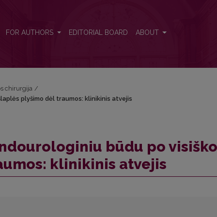
šlaplės plyšimo dėl traumos: klinikinis atvejis
FOR AUTHORS
EDITORIAL BOARD
ABOUT
os chirurgija
/
aplės plyšimo dėl traumos: klinikinis atvejis
ndourologiniu būdu po visišk
umos: klinikinis atvejis