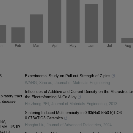
S
Experimental Study on Pull-out Strength of Z-pins
WANG, Xiao-xu
,
Journal of Materials Engineering
Influences of Additive and Current Density on the Microstructur
piratory tract
the Electroforming Ni-Co Alloy
e, disease
He-zhong PEI
,
Journal of Materials Engineering
,
2013
Sintering Induced Multiferroicity in 0.93(Na0.5Bi0.5)TiO3-
0.07BaTiO3 Ceramics
YBĄ
Hongbo Liu
,
Journal of Advanced Dielectrics
,
2024
IMALŪS IR
AI IR