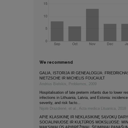
We recommend
GALIA, ISTORIJA IR GENEALOGIJA: FRIEDRICHA
NIETZSCHE IR MICHELIS FOUCAULT
Andrius Bielskis
,
Problemos
,
2009
Hospitalisation of late preterm infants due to lower res
infections in Lithuania, Latvia, and Estonia: incidenc
severity, and risk facto...
Nijolė Drazdienė, et al.
,
Acta medica Lituanica
,
2018
APIE KLASIKINĘ IR NEKLASIKINĘ SĄVOKŲ DAR
SOCIALINIUOSE IR KULTŪROS MOKSLUOSE: MIN
MAKSIMALŪS APIBRĖŽIMAI, ŠEIMINIAI PANAŠUM