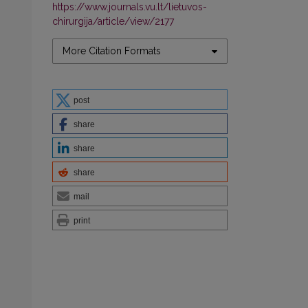
https://www.journals.vu.lt/lietuvos-
chirurgija/article/view/2177
More Citation Formats
post
share
share
share
mail
print