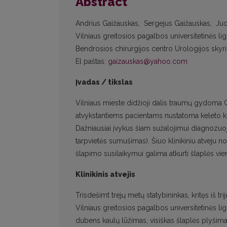
Abstract
Andrius Gaižauskas, Sergejus Gaižauskas, Juoz
Vilniaus greitosios pagalbos universitetinės li
Bendrosios chirurgijos centro Urologijos skyri
El paštas:
gaizauskas@yahoo.com
Įvadas / tikslas
Vilniaus mieste didžioji dalis traumų gydoma G
atvykstantiems pacientams nustatoma keleto kūn
Dažniausiai įvykus šiam sužalojimui diagnozuo
tarpvietės sumušimas). Šiuo klinikiniu atveju 
šlapimo susilaikymui galima atkurti šlaplės v
Klinikinis atvejis
Trisdešimt trejų metų statybininkas, kritęs iš 
Vilniaus greitosios pagalbos universitetinės l
dubens kaulų lūžimas, visiškas šlaplės plyšima