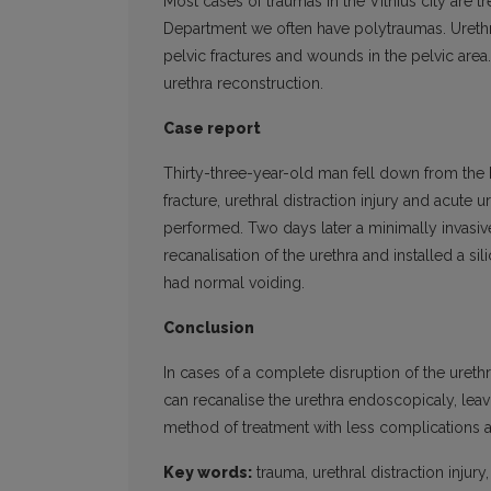
Most cases of traumas in the Vilnius city are 
Department we often have polytraumas. Urethra
pelvic fractures and wounds in the pelvic area
urethra reconstruction.
Case report
Thirty-three-year-old man fell down from the 
fracture, urethral distraction injury and acut
performed. Two days later a minimally invas
recanalisation of the urethra and installed a si
had normal voiding.
Conclusion
In cases of a complete disruption of the uret
can recanalise the urethra endoscopicaly, leavi
method of treatment with less complications an
Key words:
trauma, urethral distraction injur