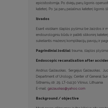
epicistostomija. Po dviejų parų ligonis operuota
kateterį. Po 34 parų pašalinus kateterį ligonis š
Išvados
Esant visiškam šlaplės pyšimui be žaizdos ir
endourologiniu būdu ir palikti silikoninį katet
sukeliantis mažesnį komplikacijų pavojų ir pagr
Pagrindiniai žodžiai:
trauma, šlaplės plyšima
Endoscopic recanalisation after acciden
Andrius Gaižauskas, Sergejus Gaižauskas, Juoz
Department of Urology, Center of General Surg
Šiltnamių str. 29, LT-04130 Vilnius, Lithuania
E-mail:
gaizauskas@yahoo.com
Background / objective