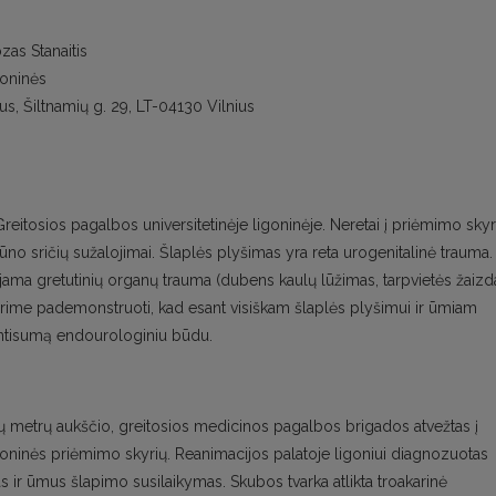
as Stanaitis
goninės
us, Šiltnamių g. 29, LT-04130 Vilnius
reitosios pagalbos universitetinėje ligoninėje. Neretai į priėmimo skyr
o sričių sužalojimai. Šlaplės plyšimas yra reta urogenitalinė trauma.
jama gretutinių organų trauma (dubens kaulų lūžimas, tarpvietės žaizd
norime pademonstruoti, kad esant visiškam šlaplės plyšimui ir ūmiam
ientisumą endourologiniu būdu.
trijų metrų aukščio, greitosios medicinos pagalbos brigados atvežtas į
igoninės priėmimo skyrių. Reanimacijos palatoje ligoniui diagnozuotas
s ir ūmus šlapimo susilaikymas. Skubos tvarka atlikta troakarinė