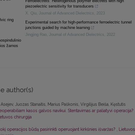
Ferroelectrets: Heterogenous polymer electrets with high
piezoelectric sensitivity for transducers
X. Qiu
,
Journal of Advanced Dielectrics
,
2023
lvic ring
Experimental search for high-performance ferroelectric tunnel
junctions guided by machine learning
Jingjing Rao
,
Journal of Advanced Dielectrics
,
2022
mospindulinio
sios žarnos
e author(s)
Asejev, Juozas Stanaitis, Marius Paškonis, Virgilijus Beiša, Kęstutis
neoperabiliam kasos galvos navikui. Stentavimas ar paliatyvi operacija?
ietuvos chirurgija
okį operacijos būdą pasirinkti operuojant kirkšnies išvaržas?
,
Lietuvos