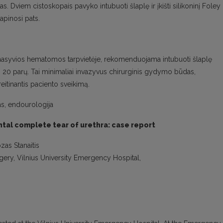
s. Dviem cistoskopais pavyko intubuoti šlaplę ir įkišti silikoninį Foley
lapinosi pats.
 masyvios hematomos tarpvietėje, rekomenduojama intubuoti šlaplę
erį 20 parų. Tai minimaliai invazyvus chirurginis gydymo būdas,
eitinantis paciento sveikimą.
s, endourologija
tal complete tear of urethra: case report
as Stanaitis
ery, Vilnius University Emergency Hospital,