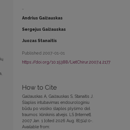
-
Andrius Gaižauskas
Sergejus Gaižauskas
Juozas Stanaitis
Published 2007-01-01
ių
https://doi.org/10.15388/LietChirur.2007.4.2177
a,
How to Cite
Gaižauskas A, Gaižauskas S, Stanaitis J.
Šlaplės intubavimas endourologiniu
būdu po visiško šlaplės plyšimo dėl
traumos: klinikinis atvejis. LS [Internet].
2007 Jan. 1 [cited 2026 Aug. 8];5(4):0-.
Available from: