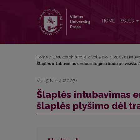
Šlaplės intubavimas endourologiniu būdu po visiško 
HOME
ISSUES
Home
/
Lietuvos chirurgija
/
Vol. 5 No. 4 (2007): Lietuv
Šlaplės intubavimas endourologiniu būdu po visiško šl
Vol. 5 No. 4 (2007)
Šlaplės intubavimas e
šlaplės plyšimo dėl tra