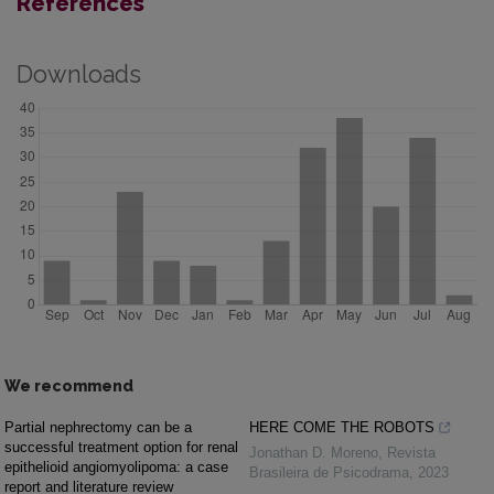
References
Downloads
We recommend
Partial nephrectomy can be a
HERE COME THE ROBOTS
successful treatment option for renal
Jonathan D. Moreno
,
Revista
epithelioid angiomyolipoma: a case
Brasileira de Psicodrama
,
2023
report and literature review