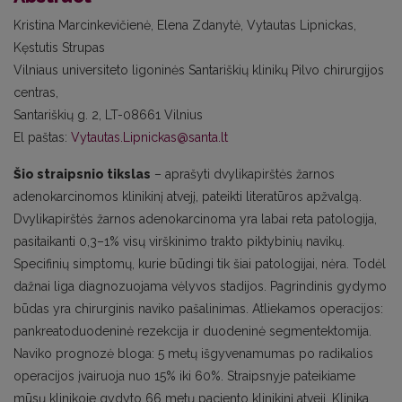
Kristina Marcinkevičienė, Elena Zdanytė, Vytautas Lipnickas,
Kęstutis Strupas
Vilniaus universiteto ligoninės Santariškių klinikų Pilvo chirurgijos
centras,
Santariškių g. 2, LT-08661 Vilnius
El paštas:
Vytautas.Lipnickas@santa.lt
Šio straipsnio tikslas
– aprašyti dvylikapirštės žarnos
adenokarcinomos klinikinį atvejį, pateikti literatūros apžvalgą.
Dvylikapirštės žarnos adenokarcinoma yra labai reta patologija,
pasitaikanti 0,3–1% visų virškinimo trakto piktybinių navikų.
Specifinių simptomų, kurie būdingi tik šiai patologijai, nėra. Todėl
dažnai liga diagnozuojama vėlyvos stadijos. Pagrindinis gydymo
būdas yra chirurginis naviko pašalinimas. Atliekamos operacijos:
pankreatoduodeninė rezekcija ir duodeninė segmentektomija.
Naviko prognozė bloga: 5 metų išgyvenamumas po radikalios
operacijos įvairuoja nuo 15% iki 60%. Straipsnyje pateikiame
mūsų klinikoje gydyto 66 metų paciento klinikinį atvejį. Klinika