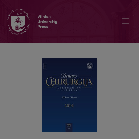
Dvylikapirštės žarnos adenokarcinoma: etiologija, klinika, diagnostik