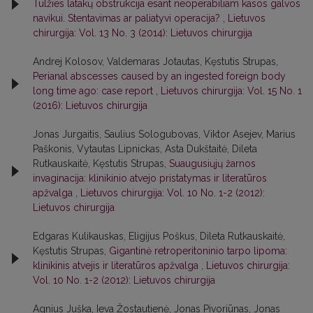
Tulžies latakų obstrukcija esant neoperabiliam kasos galvos
navikui. Stentavimas ar paliatyvi operacija?
,
Lietuvos
chirurgija: Vol. 13 No. 3 (2014): Lietuvos chirurgija
Andrej Kolosov, Valdemaras Jotautas, Kęstutis Strupas,
Perianal abscesses caused by an ingested foreign body
long time ago: case report
,
Lietuvos chirurgija: Vol. 15 No. 1
(2016): Lietuvos chirurgija
Jonas Jurgaitis, Saulius Sologubovas, Viktor Asejev, Marius
Paškonis, Vytautas Lipnickas, Asta Dukštaitė, Dileta
Rutkauskaitė, Kęstutis Strupas,
Suaugusiųjų žarnos
invaginacija: klinikinio atvejo pristatymas ir literatūros
apžvalga
,
Lietuvos chirurgija: Vol. 10 No. 1-2 (2012):
Lietuvos chirurgija
Edgaras Kulikauskas, Eligijus Poškus, Dileta Rutkauskaitė,
Kęstutis Strupas,
Gigantinė retroperitoninio tarpo lipoma:
klinikinis atvejis ir literatūros apžvalga
,
Lietuvos chirurgija:
Vol. 10 No. 1-2 (2012): Lietuvos chirurgija
Agnius Juška, Ieva Žostautienė, Jonas Pivoriūnas, Jonas