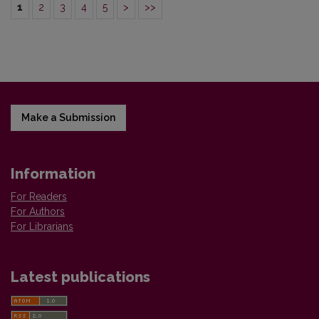
1
2
3
4
5
>
>>
Make a Submission
Information
For Readers
For Authors
For Librarians
Latest publications