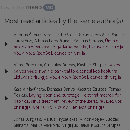
Powered by
Most read articles by the same author(s)
Audrius Šileikis, Virgilijus Beiša, Blažiejus Jucevičius, Saulius
Jurevičius, Albinas Lamošiūnas, Kęstutis Strupas,
Ūminio
nekrozinio pankreatito gydymo patirtis
,
Lietuvos chirurgija:
Vol. 4 No. 2 (2006): Lietuvos chirurgija
Vilma Brimienė, Gintautas Brimas, Kęstutis Strupas,
Kasos
galvos vėžio ir lėtinio pankreatito diagnostikos keblumai
,
Lietuvos chirurgija: Vol. 4 No. 3 (2006): Lietuvos chirurgija
Gabija Makūnaitė, Donatas Danys, Kęstutis Strupas, Tomas
Poškus,
Laying open and curettage – optimal method for
pilonidal sinus treatment: review of the literature
,
Lietuvos
chirurgija: Vol. 16 No. 2 (2017): Lietuvos chirurgija
Jonas Jurgaitis, Marius Kryžauskas, Viktor Asejev, Juozas
Stanaitis, Marius Paškonis, Virgilijus Beiša, Kęstutis Strupas,