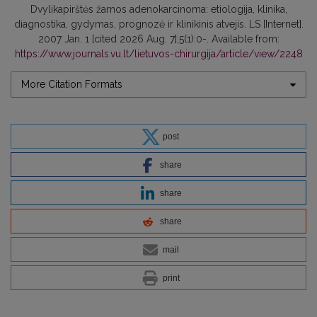
Dvylikapirštės žarnos adenokarcinoma: etiologija, klinika,
diagnostika, gydymas, prognozė ir klinikinis atvejis. LS [Internet].
2007 Jan. 1 [cited 2026 Aug. 7];5(1):0-. Available from:
https://www.journals.vu.lt/lietuvos-chirurgija/article/view/2248
More Citation Formats
post
share
share
share
mail
print