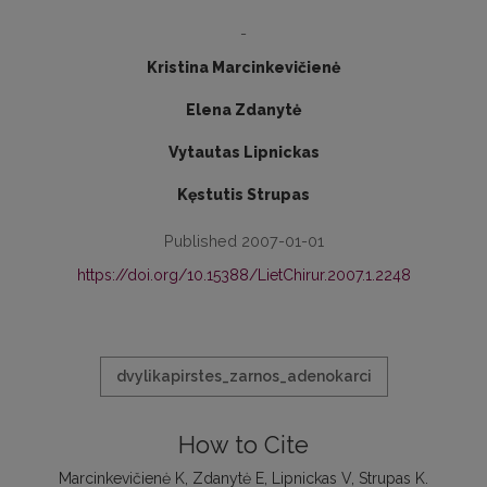
-
Kristina Marcinkevičienė
Elena Zdanytė
Vytautas Lipnickas
Kęstutis Strupas
Published 2007-01-01
https://doi.org/10.15388/LietChirur.2007.1.2248
dvylikapirstes_zarnos_adenokarci
How to Cite
Marcinkevičienė K, Zdanytė E, Lipnickas V, Strupas K.