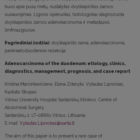
buvo apie pusę metų, nustatytas dvylikapirštės žarnos
susiaurėjimas. Ligonis operuotas, histologiškai diagnozuota
dvylikapirštės žarnos adenokarcinoma ir metastazės
limfmazgiuose.
Pagrindiniai žodžiai:
dvylikapirštė žarna, adenokarcinoma,
pankreatoduodeninė rezekcija
Adenocarcinoma of the duodenum: etiology, clinics,
diagnostics, management, prognosis, and case report
Kristina Marcinkevičienė, Elena Zdanytė, Vytautas Lipnickas,
Kęstutis Strupas
Vilnius University Hospital Santariškių Klinikos, Centre of
Abdominal Surgery,
Santariškių 2, LT-08661 Vilnius, Lithuania
E-mail:
Vytautas.Lipnickas@santa.lt
The aim of this paper is to present a rare case of