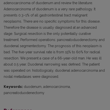
adenocarcinoma of duodenum and review the literature.
Adenocarcinoma of duodenum is a very rare pathology. It
presents 0.3–1% of all gastrointestinal tract malignant
neoplasms. There are no specific symptoms for this disease.
Therefore the disease is usually diagnosed at an advanced
stage. Surgical resection is the only potentially curative
treatment. Performed operations: pancreatoduodenectomy and
duodenal segmentectomy. The prognosis of this neoplasm is
bad. The five-year survival rate is from 15% to 60% for radical
resection. We present a case of a 66-year-old man. He was ill
about 0.5 year. Duodenal narrowing was defined. The patient
was operated on: histollogicaly, duodenal adenocarcinoma and
nodal metastases were diagnosed.
Keywords:
duodenum, adenocarcinoma,
pancreatoduodenectomy