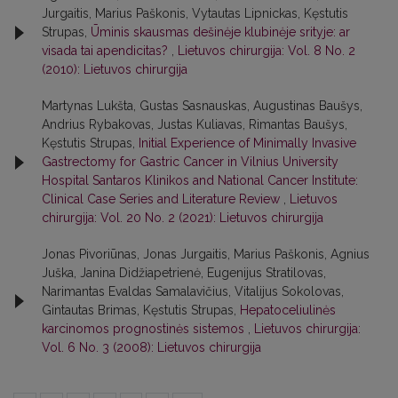
Jurgaitis, Marius Paškonis, Vytautas Lipnickas, Kęstutis
Strupas,
Ūminis skausmas dešinėje klubinėje srityje: ar
visada tai apendicitas?
,
Lietuvos chirurgija: Vol. 8 No. 2
(2010): Lietuvos chirurgija
Martynas Lukšta, Gustas Sasnauskas, Augustinas Baušys,
Andrius Rybakovas, Justas Kuliavas, Rimantas Baušys,
Kęstutis Strupas,
Initial Experience of Minimally Invasive
Gastrectomy for Gastric Cancer in Vilnius University
Hospital Santaros Klinikos and National Cancer Institute:
Clinical Case Series and Literature Review
,
Lietuvos
chirurgija: Vol. 20 No. 2 (2021): Lietuvos chirurgija
Jonas Pivoriūnas, Jonas Jurgaitis, Marius Paškonis, Agnius
Juška, Janina Didžiapetrienė, Eugenijus Stratilovas,
Narimantas Evaldas Samalavičius, Vitalijus Sokolovas,
Gintautas Brimas, Kęstutis Strupas,
Hepatoceliulinės
karcinomos prognostinės sistemos
,
Lietuvos chirurgija:
Vol. 6 No. 3 (2008): Lietuvos chirurgija