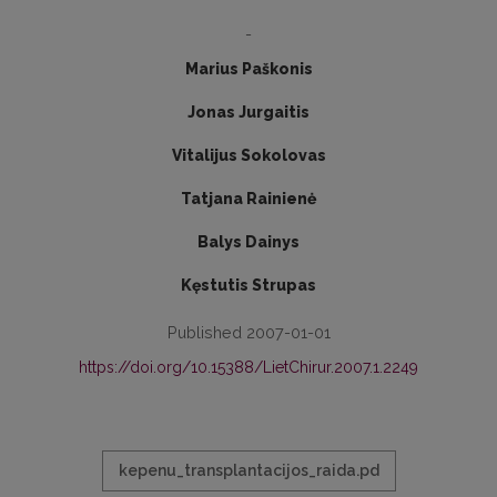
-
Marius Paškonis
Jonas Jurgaitis
Vitalijus Sokolovas
Tatjana Rainienė
Balys Dainys
Kęstutis Strupas
Published 2007-01-01
https://doi.org/10.15388/LietChirur.2007.1.2249
kepenu_transplantacijos_raida.pd