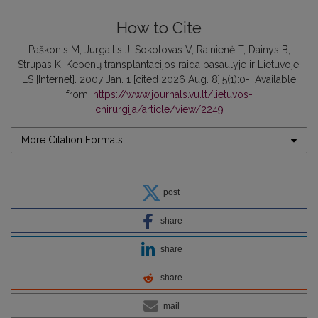
How to Cite
Paškonis M, Jurgaitis J, Sokolovas V, Rainienė T, Dainys B,
Strupas K. Kepenų transplantacijos raida pasaulyje ir Lietuvoje.
LS [Internet]. 2007 Jan. 1 [cited 2026 Aug. 8];5(1):0-. Available
from:
https://www.journals.vu.lt/lietuvos-
chirurgija/article/view/2249
More Citation Formats
post
share
share
share
mail