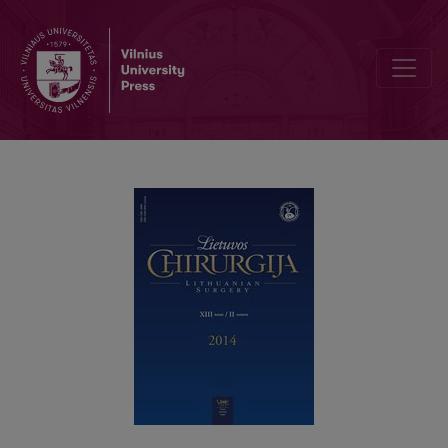
Kepenų transplantacijos raida pasaulyje ir Lietuvoje