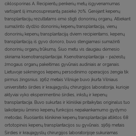
ciklosporinas A. Recipientų penkerių metų išgyvenamumas
vartojant šį imunosupresantą pasiekė 70%. Gerėjant kepenų
transplantacijų rezultatams ėmė stigti donorinių organų. Atliekant
sumažinto dydžio donorinių kepenų transplantaciją, vienų
donorinių kepenų transplantaciją dviem recipientams, kepenų
transplantaciją iš gyvo donoro, buvo stengiamasi sumažinti
donorinių organų trūkumą. Šiuo metu vis daugiau dėmesio
skiriama ksenotransplantacijai. Ksenotransplantacija – pažeistų
žmogaus organų pakeitimas gyvūnais audiniais ar organais.
Lietuvoje sėkmingos kepenų persodinimo operacijos žengia tik
pirmus žingsnius. 1962 metais Vilniuje buvo įkurta Vilniaus
universiteto širdies ir kraujagyslių chirurgijos laboratorija, kurioje
aktyviai vyko eksperimentinė širdies, inkstų ir kepenų
transplantacija. Buvo sukurtas ir kliniškai pritaikytas originalus tuo
laikotarpiu ūminio kepenų funkcijos nepakankamumo gydymo
metodas. Ruošiantis klinikinei kepenų transplantacijai atliktos 68
ortotopinės kepenų transplantacijos su gyvūnais. 1969 metais
Širdies ir kraujagyslių chirurgijos laboratorijoje sukuriamas