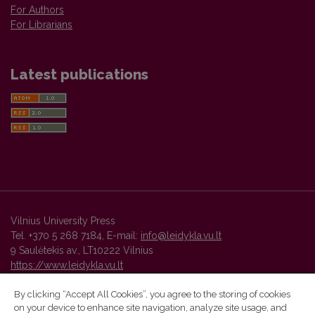
For Authors
For Librarians
Latest publications
Vilnius University Press
Tel. +370 5 268 7184, E-mail:
info@leidykla.vu.lt
9 Saulėtekis av., LT10222 Vilnius
https://www.leidykla.vu.lt
By clicking “Accept All Cookies”, you agree to the storing of cookies
on your device to enhance site navigation, analyze site usage, and