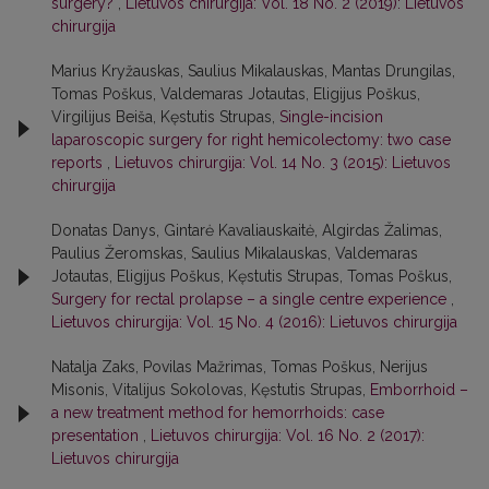
surgery?
,
Lietuvos chirurgija: Vol. 18 No. 2 (2019): Lietuvos
chirurgija
Marius Kryžauskas, Saulius Mikalauskas, Mantas Drungilas,
Tomas Poškus, Valdemaras Jotautas, Eligijus Poškus,
Virgilijus Beiša, Kęstutis Strupas,
Single-incision
laparoscopic surgery for right hemicolectomy: two case
reports
,
Lietuvos chirurgija: Vol. 14 No. 3 (2015): Lietuvos
chirurgija
Donatas Danys, Gintarė Kavaliauskaitė, Algirdas Žalimas,
Paulius Žeromskas, Saulius Mikalauskas, Valdemaras
Jotautas, Eligijus Poškus, Kęstutis Strupas, Tomas Poškus,
Surgery for rectal prolapse – a single centre experience
,
Lietuvos chirurgija: Vol. 15 No. 4 (2016): Lietuvos chirurgija
Natalja Zaks, Povilas Mažrimas, Tomas Poškus, Nerijus
Misonis, Vitalijus Sokolovas, Kęstutis Strupas,
Emborrhoid –
a new treatment method for hemorrhoids: case
presentation
,
Lietuvos chirurgija: Vol. 16 No. 2 (2017):
Lietuvos chirurgija