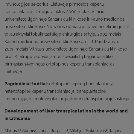
imunologijos sektorius. Lietuvoje pirmosios kepenų
transplantacijos žmogui atliktos 2000 metais Vilniaus
universiteto ligoninėje Santariškių klinikose ir Kauno medicinos
universiteto klinikose. Nors šios operacijos buvo nesėkmingos, ir
toliau aktyviai tobulintasi šioje chirurgijos srityje. 2002 metais
Kauno medicinos universiteto klinikose prof. J. Pundziaus, o
2005 metais Vilniaus universiteto ligoninėje Santariškių klinikose
prof. K. Strupo vadovaujamos specialistų brigados atliko
pirmąsias sėkmingas ortotopines kepenų transplantacijas
Lietuvoje.
Pagrindiniai žodžiai:
ortotopinė kepenų transplantacija,
hetertotopinė kepenų transplantacija, transplantacinė
imunologija, ksenotransplantacija, kepenų transplantacijos istorija
Developement of liver transplantation in the world and
in Lithuania
1
1
1
Marius Paškonis
, Jonas Jurgaitis
, Vitalijus Sokolovas
, Tatjana