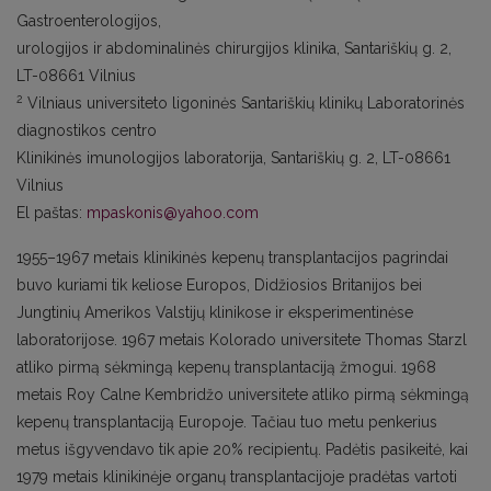
Gastroenterologijos,
urologijos ir abdominalinės chirurgijos klinika, Santariškių g. 2,
LT-08661 Vilnius
2
Vilniaus universiteto ligoninės Santariškių klinikų Laboratorinės
diagnostikos centro
Klinikinės imunologijos laboratorija, Santariškių g. 2, LT-08661
Vilnius
El paštas:
mpaskonis@yahoo.com
1955–1967 metais klinikinės kepenų transplantacijos pagrindai
buvo kuriami tik keliose Europos, Didžiosios Britanijos bei
Jungtinių Amerikos Valstijų klinikose ir eksperimentinėse
laboratorijose. 1967 metais Kolorado universitete Thomas Starzl
atliko pirmą sėkmingą kepenų transplantaciją žmogui. 1968
metais Roy Calne Kembridžo universitete atliko pirmą sėkmingą
kepenų transplantaciją Europoje. Tačiau tuo metu penkerius
metus išgyvendavo tik apie 20% recipientų. Padėtis pasikeitė, kai
1979 metais klinikinėje organų transplantacijoje pradėtas vartoti