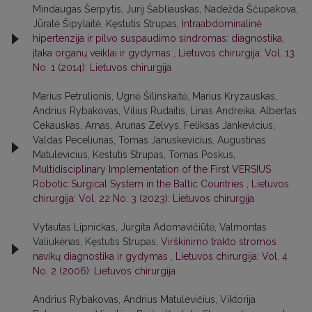
Mindaugas Šerpytis, Jurij Šabliauskas, Nadežda Ščupakova,
Jūratė Šipylaitė, Kęstutis Strupas,
Intraabdominalinė
hipertenzija ir pilvo suspaudimo sindromas: diagnostika,
įtaka organų veiklai ir gydymas
,
Lietuvos chirurgija: Vol. 13
No. 1 (2014): Lietuvos chirurgija
Marius Petrulionis, Ugnė Šilinskaitė, Marius Kryzauskas,
Andrius Rybakovas, Vilius Rudaitis, Linas Andreika, Albertas
Cekauskas, Arnas, Arunas Zelvys, Feliksas Jankevicius,
Valdas Peceliunas, Tomas Januskevicius, Augustinas
Matulevicius, Kestutis Strupas, Tomas Poskus,
Multidisciplinary Implementation of the First VERSIUS
Robotic Surgical System in the Baltic Countries
,
Lietuvos
chirurgija: Vol. 22 No. 3 (2023): Lietuvos chirurgija
Vytautas Lipnickas, Jurgita Adomavičiūtė, Valmontas
Valiukėnas, Kęstutis Strupas,
Virškinimo trakto stromos
navikų diagnostika ir gydymas
,
Lietuvos chirurgija: Vol. 4
No. 2 (2006): Lietuvos chirurgija
Andrius Rybakovas, Andrius Matulevičius, Viktorija