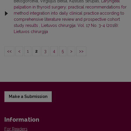
Belogorceva, Virgilijus Beiša, Kęstutis Strupas,
Laryngeal
palpation in thyroid surgery: practical recommendations for
method integration into daily clinical practice according to
comprehensive literature review and prospective cohort
study results
,
Lietuvos chirurgija: Vol. 17 No. 3-4 (2018):
Lietuvos chirurgija
<<
<
1
2
3
4
5
>
>>
Make a Submission
Information
For Readers