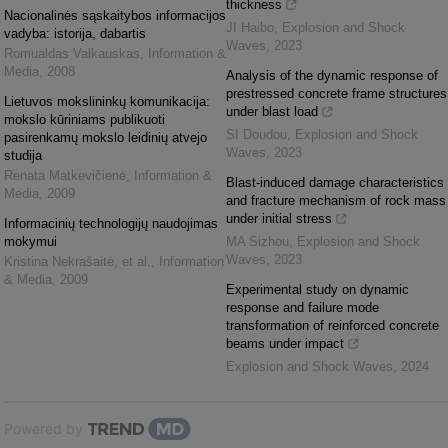
thickness
Nacionalinės sąskaitybos informacijos
JI Haibo
,
Explosion and Shock
vadyba: istorija, dabartis
Waves
,
2023
Romualdas Valkauskas
,
Information &
Media
,
2008
Analysis of the dynamic response of
prestressed concrete frame structures
Lietuvos mokslininkų komunikacija:
under blast load
mokslo kūriniams publikuoti
SI Doudou
,
Explosion and Shock
pasirenkamų mokslo leidinių atvejo
Waves
,
2023
studija
Renata Matkevičienė
,
Information &
Blast-induced damage characteristics
Media
,
2009
and fracture mechanism of rock mass
under initial stress
Informacinių technologijų naudojimas
mokymui
MA Sizhou
,
Explosion and Shock
Waves
,
2023
Kristina Nekrašaitė, et al.
,
Information
& Media
,
2009
Experimental study on dynamic
response and failure mode
transformation of reinforced concrete
beams under impact
Explosion and Shock Waves
,
2024
Powered by