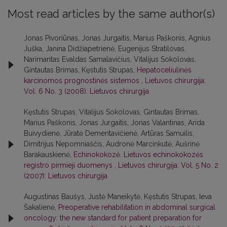
Most read articles by the same author(s)
Jonas Pivoriūnas, Jonas Jurgaitis, Marius Paškonis, Agnius
Juška, Janina Didžiapetrienė, Eugenijus Stratilovas,
Narimantas Evaldas Samalavičius, Vitalijus Sokolovas,
Gintautas Brimas, Kęstutis Strupas,
Hepatoceliulinės
karcinomos prognostinės sistemos
,
Lietuvos chirurgija:
Vol. 6 No. 3 (2008): Lietuvos chirurgija
Kęstutis Strupas, Vitalijus Sokolovas, Gintautas Brimas,
Marius Paškonis, Jonas Jurgaitis, Jonas Valantinas, Arida
Buivydienė, Jūratė Dementavičienė, Artūras Samuilis,
Dimitrijus Nepomniaščis, Audronė Marcinkutė, Aušrinė
Barakauskienė,
Echinokokozė. Lietuvos echinokokozės
registro pirmieji duomenys
,
Lietuvos chirurgija: Vol. 5 No. 2
(2007): Lietuvos chirurgija
Augustinas Baušys, Justė Maneikytė, Kęstutis Strupas, Ieva
Šakalienė,
Preoperative rehabilitation in abdominal surgical
oncology: the new standard for patient preparation for