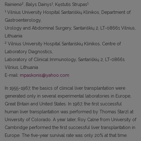
2
1
1
Rainienė
, Balys Dainys
, Kęstutis Strupas
1
Vilnius University Hospital Santariškių Klinikos, Department of
Gastroenterology,
Urology and Abdominal Surgery, Santariškių 2, LT-08661 Vilnius,
Lithuania
2
Vilnius University Hospital Santariškių Klinikos, Centre of
Laboratory Diagnostics,
Laboratory of Clinical Immunology, Santariškių 2, LT-08661
Vilnius, Lithuania
E-mail:
mpaskonis@yahoo.com
In 1955–1967, the basics of clinical liver transplantation were
generated only in several experimental laboratories in Europe,
Great Britain and United States. In 1967, the first successful
human liver transplantation was performed by Thomas Starzl at
University of Colorado. A year later, Roy Calne from University of
Cambridge performed the first successful liver transplantation in
Europe. The five-year survival rate was only 20% at that time.