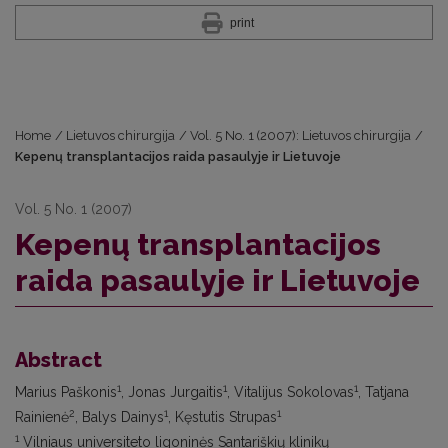
print
Home
/
Lietuvos chirurgija
/
Vol. 5 No. 1 (2007): Lietuvos chirurgija
/
Kepenų transplantacijos raida pasaulyje ir Lietuvoje
Vol. 5 No. 1 (2007)
Kepenų transplantacijos
raida pasaulyje ir Lietuvoje
Abstract
1
1
1
Marius Paškonis
, Jonas Jurgaitis
, Vitalijus Sokolovas
, Tatjana
2
1
1
Rainienė
, Balys Dainys
, Kęstutis Strupas
1
Vilniaus universiteto ligoninės Santariškių klinikų