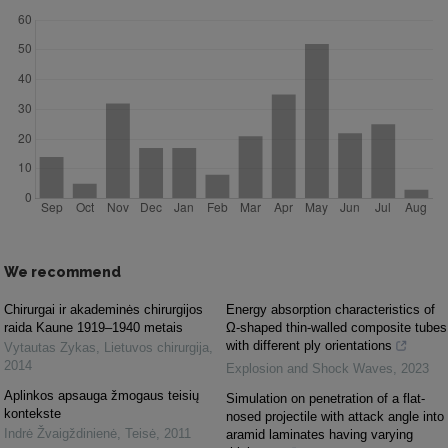
We recommend
Chirurgai ir akademinės chirurgijos
Energy absorption characteristics of
raida Kaune 1919–1940 metais
Ω-shaped thin-walled composite tubes
with different ply orientations
Vytautas Zykas
,
Lietuvos chirurgija
,
2014
Explosion and Shock Waves
,
2023
Aplinkos apsauga žmogaus teisių
Simulation on penetration of a flat-
kontekste
nosed projectile with attack angle into
Indrė Žvaigždinienė
,
Teisė
,
2011
aramid laminates having varying