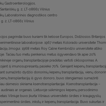
nikų Gastroenterologijos,
 Santariškių g. 2, LT-08661 Vilnius
inikų Laboratorinės diagnostikos centro
ų g. 2, LT-08661 Vilnius
ijos pagrindai buvo kuriami tik keliose Europos, Didžiosios Britanijos
ksperimentinėse laboratorijose. 1967 metais Kolorado universitete Tho
taciją žmogui. 1968 metais Roy Calne Kembridžo universitete atliko
je. Tačiau tuo metu penkerius metus išgyvendavo tik apie 20%
inikinėje organų transplantacijoje pradėtas vartoti ciklosporinas A.
jant šį imunosupresantą pasiekė 70%. Gerėjant kepenų transplantaci
kant sumažinto dydžio donorinių kepenų transplantaciją, vienų donorin
penų transplantaciją iš gyvo donoro, buvo stengiamasi sumažinti
au dėmesio skiriama ksenotransplantacijai. Ksenotransplantacija –
audiniais ar organais. Lietuvoje sėkmingos kepenų persodinimo
ais Vilniuje buvo įkurta Vilniaus universiteto širdies ir kraujagyslių
ksperimentinė širdies, inkstų ir kepenų transplantacija. Buvo sukurtas ir