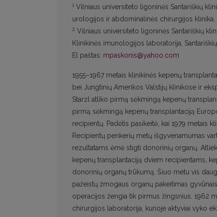
1
Vilniaus universiteto ligoninės Santariškių kli
urologijos ir abdominalinės chirurgijos klinika,
2
Vilniaus universiteto ligoninės Santariškių kl
Klinikinės imunologijos laboratorija, Santariški
El paštas:
mpaskonis@yahoo.com
1955–1967 metais klinikinės kepenų transplantac
bei Jungtinių Amerikos Valstijų klinikose ir e
Starzl atliko pirmą sėkmingą kepenų transplan
pirmą sėkmingą kepenų transplantaciją Europo
recipientų. Padėtis pasikeitė, kai 1979 metais kl
Recipientų penkerių metų išgyvenamumas varto
rezultatams ėmė stigti donorinių organų. Atlie
kepenų transplantaciją dviem recipientams, ke
donorinių organų trūkumą. Šiuo metu vis daugi
pažeistų žmogaus organų pakeitimas gyvūnais 
operacijos žengia tik pirmus žingsnius. 1962 met
chirurgijos laboratorija, kurioje aktyviai vyko e