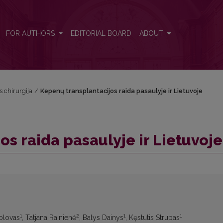
FOR AUTHORS
EDITORIAL BOARD
ABOUT
s chirurgija
/
Kepenų transplantacijos raida pasaulyje ir Lietuvoje
s raida pasaulyje ir Lietuvoje
1
2
1
1
kolovas
, Tatjana Rainienė
, Balys Dainys
, Kęstutis Strupas