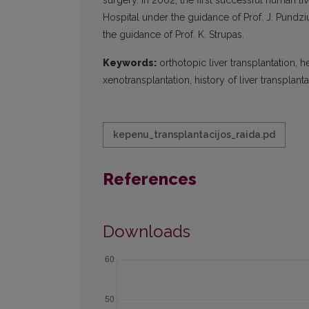
surgery. In 2002, the first successful human l
Hospital under the guidance of Prof. J. Pundziu
the guidance of Prof. K. Strupas.
Keywords:
orthotopic liver transplantation, h
xenotransplantation, history of liver transplanta
kepenu_transplantacijos_raida.pd
References
Downloads