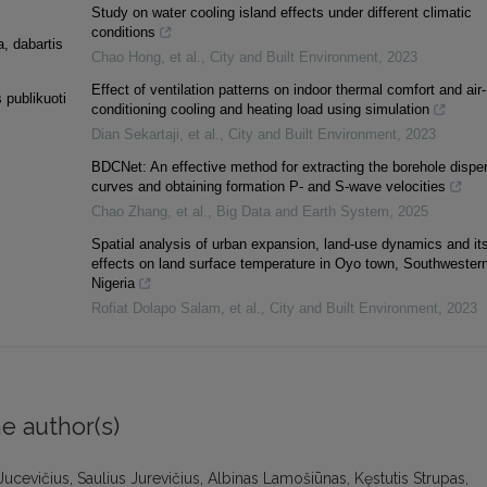
Study on water cooling island effects under different climatic
conditions
a, dabartis
Chao Hong, et al.
,
City and Built Environment
,
2023
Effect of ventilation patterns on indoor thermal comfort and air-
 publikuoti
conditioning cooling and heating load using simulation
Dian Sekartaji, et al.
,
City and Built Environment
,
2023
BDCNet: An effective method for extracting the borehole dispe
curves and obtaining formation P- and S-wave velocities
Chao Zhang, et al.
,
Big Data and Earth System
,
2025
Spatial analysis of urban expansion, land-use dynamics and it
effects on land surface temperature in Oyo town, Southwester
Nigeria
Rofiat Dolapo Salam, et al.
,
City and Built Environment
,
2023
e author(s)
us Jucevičius, Saulius Jurevičius, Albinas Lamošiūnas, Kęstutis Strupas,