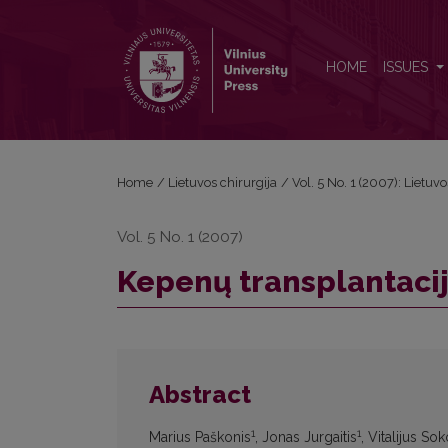
Kepenų transplantacijos raida pasaulyje ir Lietuvoje
HOME
ISSUES
Home
/
Lietuvos chirurgija
/
Vol. 5 No. 1 (2007): Lietuvo
Vol. 5 No. 1 (2007)
Kepenų transplantacijo
Abstract
1
1
Marius Paškonis
, Jonas Jurgaitis
, Vitalijus So