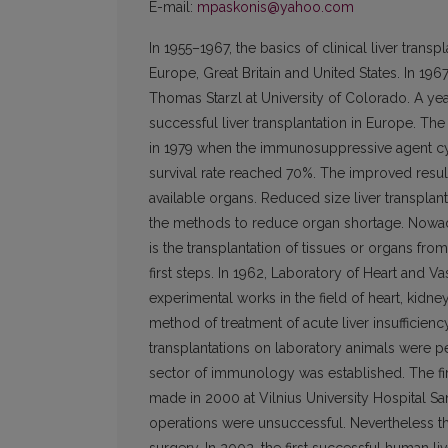
E-mail:
mpaskonis@yahoo.com
In 1955–1967, the basics of clinical liver trans
Europe, Great Britain and United States. In 196
Thomas Starzl at University of Colorado. A yea
successful liver transplantation in Europe. The
in 1979 when the immunosuppressive agent cycl
survival rate reached 70%. The improved result
available organs. Reduced size liver transplantat
the methods to reduce organ shortage. Nowada
is the transplantation of tissues or organs from
first steps. In 1962, Laboratory of Heart and V
experimental works in the field of heart, kidney
method of treatment of acute liver insufficien
transplantations on laboratory animals were pe
sector of immunology was established. The firs
made in 2000 at Vilnius University Hospital Sa
operations were unsuccessful. Nevertheless th