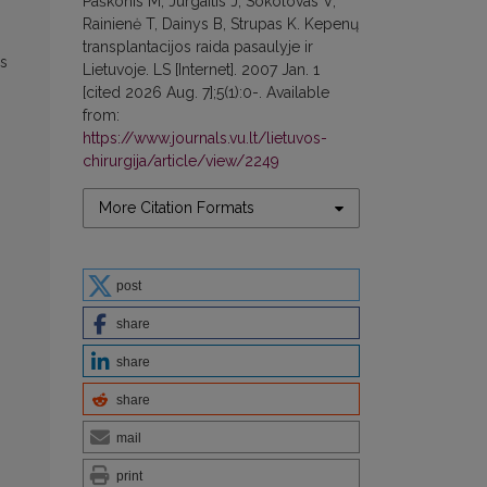
Paškonis M, Jurgaitis J, Sokolovas V,
s
Rainienė T, Dainys B, Strupas K. Kepenų
transplantacijos raida pasaulyje ir
os
Lietuvoje. LS [Internet]. 2007 Jan. 1
[cited 2026 Aug. 7];5(1):0-. Available
from:
https://www.journals.vu.lt/lietuvos-
chirurgija/article/view/2249
More Citation Formats
post
share
share
share
mail
print