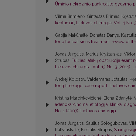
Ūminio nekrozinio pankreatito gydymo pa
Vilma Brimienė, Gintautas Brimas, Kęstuti
keblumai
,
Lietuvos chirurgija: Vol. 4 No. 
Gabija Makūnaitė, Donatas Danys, Kęstuti
for pilonidal sinus treatment: review of th
Jonas Jurgaitis, Marius Kryžauskas, Viktor 
Strupas,
Tulžies latakų obstrukcija esant 
Lietuvos chirurgija: Vol. 13 No. 3 (2014): L
Andrej Kolosov, Valdemaras Jotautas, Kęs
long time ago: case report
,
Lietuvos chiru
Kristina Marcinkevičienė, Elena Zdanytė, V
adenokarcinoma: etiologija, klinika, diagn
No. 1 (2007): Lietuvos chirurgija
Jonas Jurgaitis, Saulius Sologubovas, Vikt
Rutkauskaitė, Kęstutis Strupas,
Suaugusiųjų