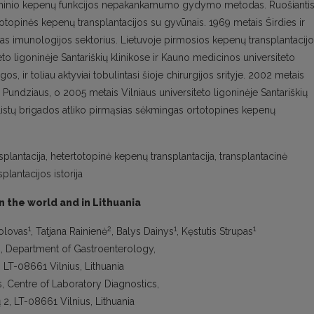
piu ūminio kepenų funkcijos nepakankamumo gydymo metodas. Ruošianti
rtotopinės kepenų transplantacijos su gyvūnais. 1969 metais Širdies ir
amas imunologijos sektorius. Lietuvoje pirmosios kepenų transplantacij
to ligoninėje Santariškių klinikose ir Kauno medicinos universiteto
, ir toliau aktyviai tobulintasi šioje chirurgijos srityje. 2002 metais
 Pundziaus, o 2005 metais Vilniaus universiteto ligoninėje Santariškių
listų brigados atliko pirmąsias sėkmingas ortotopines kepenų
lantacija, hetertotopinė kepenų transplantacija, transplantacinė
lantacijos istorija
 the world and in Lithuania
1
2
1
1
kolovas
, Tatjana Rainienė
, Balys Dainys
, Kęstutis Strupas
os, Department of Gastroenterology,
 LT-08661 Vilnius, Lithuania
os, Centre of Laboratory Diagnostics,
 2, LT-08661 Vilnius, Lithuania