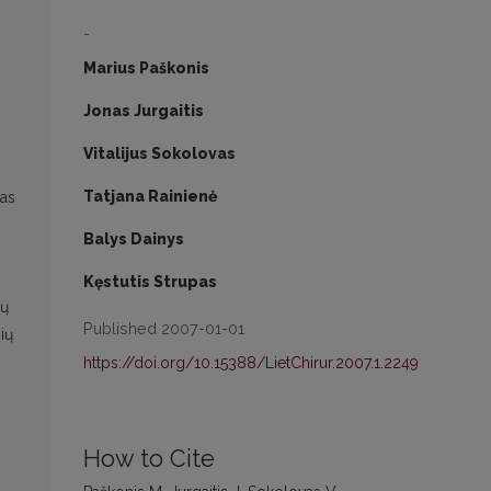
-
Marius Paškonis
Jonas Jurgaitis
Vitalijus Sokolovas
Tatjana Rainienė
mas
Balys Dainys
Kęstutis Strupas
jų
Published 2007-01-01
ių
https://doi.org/10.15388/LietChirur.2007.1.2249
How to Cite