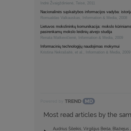
Indrė Žvaigždinienė
,
Teisė
,
2011
Nacionalinės sąskaitybos informacijos vadyba: istorij
Romualdas Valkauskas
,
Information & Media
,
2008
Lietuvos mokslininkų komunikacija: mokslo kūriniams
pasirenkamų mokslo leidinių atvejo studija
Renata Matkevičienė
,
Information & Media
,
2009
Informacinių technologijų naudojimas mokymui
Kristina Nekrašaitė, et al.
,
Information & Media
,
2009
Powered by
Most read articles by the sam
Audrius Šileikis, Virgilijus Beiša, Blažiej