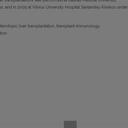
iver transplantations was performed at Kaunas Medical University
s, and in 2005 at Vilnius University Hospital Santariškiu Klinikos under
eterotopic liver transplantation, transplant immunology,
tion