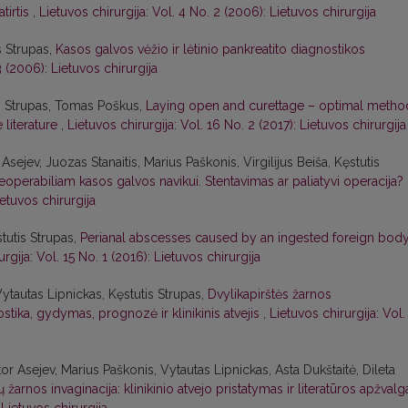
tirtis
,
Lietuvos chirurgija: Vol. 4 No. 2 (2006): Lietuvos chirurgija
s Strupas,
Kasos galvos vėžio ir lėtinio pankreatito diagnostikos
3 (2006): Lietuvos chirurgija
s Strupas, Tomas Poškus,
Laying open and curettage – optimal metho
e literature
,
Lietuvos chirurgija: Vol. 16 No. 2 (2017): Lietuvos chirurgija
Asejev, Juozas Stanaitis, Marius Paškonis, Virgilijus Beiša, Kęstutis
neoperabiliam kasos galvos navikui. Stentavimas ar paliatyvi operacija?
ietuvos chirurgija
tutis Strupas,
Perianal abscesses caused by an ingested foreign bod
rgija: Vol. 15 No. 1 (2016): Lietuvos chirurgija
ytautas Lipnickas, Kęstutis Strupas,
Dvylikapirštės žarnos
ostika, gydymas, prognozė ir klinikinis atvejis
,
Lietuvos chirurgija: Vol.
or Asejev, Marius Paškonis, Vytautas Lipnickas, Asta Dukštaitė, Dileta
 žarnos invaginacija: klinikinio atvejo pristatymas ir literatūros apžval