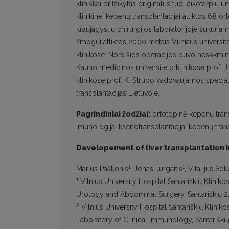
kliniškai pritaikytas originalus tuo laikotar
klinikinei kepenų transplantacijai atliktos 68 o
kraujagyslių chirurgijos laboratorijoje sukuri
žmogui atliktos 2000 metais Vilniaus universite
klinikose. Nors šios operacijos buvo nesėkmingos
Kauno medicinos universiteto klinikose prof. J.
klinikose prof. K. Strupo vadovaujamos specia
transplantacijas Lietuvoje.
Pagrindiniai žodžiai:
ortotopinė kepenų transp
imunologija, ksenotransplantacija, kepenų transp
Developement of liver transplantation in
1
1
Marius Paškonis
, Jonas Jurgaitis
, Vitalijus So
1
Vilnius University Hospital Santariškių Klinik
Urology and Abdominal Surgery, Santariškių 2,
2
Vilnius University Hospital Santariškių Klinik
Laboratory of Clinical Immunology, Santariškių