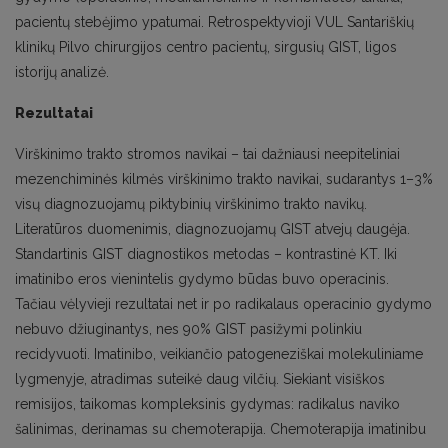
pacientų stebėjimo ypatumai. Retrospektyvioji VUL Santariškių
klinikų Pilvo chirurgijos centro pacientų, sirgusių GIST, ligos
istorijų analizė.
Rezultatai
Virškinimo trakto stromos navikai – tai dažniausi neepiteliniai
mezenchiminės kilmės virškinimo trakto navikai, sudarantys 1–3%
visų diagnozuojamų piktybinių virškinimo trakto navikų.
Literatūros duomenimis, diagnozuojamų GIST atvejų daugėja.
Standartinis GIST diagnostikos metodas – kontrastinė KT. Iki
imatinibo eros vienintelis gydymo būdas buvo operacinis.
Tačiau vėlyvieji rezultatai net ir po radikalaus operacinio gydymo
nebuvo džiuginantys, nes 90% GIST pasižymi polinkiu
recidyvuoti. Imatinibo, veikiančio patogeneziškai molekuliniame
lygmenyje, atradimas suteikė daug vilčių. Siekiant visiškos
remisijos, taikomas kompleksinis gydymas: radikalus naviko
šalinimas, derinamas su chemoterapija. Chemoterapija imatinibu