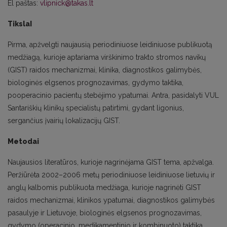
El paštas:
vlipnick@takas.lt
TikslaI
Pirma, apžvelgti naujausią periodiniuose leidiniuose publikuotą
medžiagą, kurioje aptariama virškinimo trakto stromos navikų
(GIST) raidos mechanizmai, klinika, diagnostikos galimybės,
biologinės elgsenos prognozavimas, gydymo taktika,
pooperacinio pacientų stebėjimo ypatumai. Antra, pasidalyti VUL
Santariškių klinikų specialistų patirtimi, gydant ligonius,
sergančius įvairių lokalizacijų GIST.
Metodai
Naujausios literatūros, kurioje nagrinėjama GIST tema, apžvalga.
Peržiūrėta 2002–2006 metų periodiniuose leidiniuose lietuvių ir
anglų kalbomis publikuota medžiaga, kurioje nagrinėti GIST
raidos mechanizmai, klinikos ypatumai, diagnostikos galimybės
pasaulyje ir Lietuvoje, biologinės elgsenos prognozavimas,
gydymo (operacinio, medikamentinio ir kombinuoto) taktika,