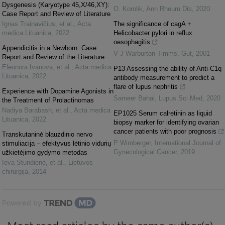
Dysgenesis (Karyotype 45,X/46,XY):
O. Korolik
,
Ann Rheum Dis
,
2020
Case Report and Review of Literature
Ignas Trainavičius, et al.
,
Acta
The significance of cagA +
medica Lituanica
,
2022
Helicobacter pylori in reflux
oesophagitis
Appendicitis in a Newborn: Case
V J Warburton-Timms
,
Gut
,
2001
Report and Review of the Literature
Eleonora Ivanova, et al.
,
Acta medica
P13 Assessing the ability of Anti-C1q
Lituanica
,
2022
antibody measurement to predict a
flare of lupus nephritis
Experience with Dopamine Agonists in
Sameer Bahal
,
Lupus Sci Med
,
2020
the Treatment of Prolactinomas
Nadiya Barabash, et al.
,
Acta medica
EP1025 Serum calretinin as liquid
Lituanica
,
2022
biopsy marker for identifying ovarian
cancer patients with poor prognosis
Transkutaninė blauzdinio nervo
P Wimberger
,
International Journal of
stimuliacija – efektyvus lėtinio vidurių
Gynecological Cancer
,
2019
užkietėjimo gydymo metodas
Ieva Stundienė, et al.
,
Lietuvos
chirurgija
,
2014
Powered by