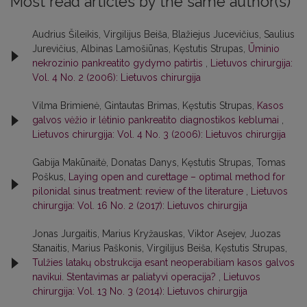
Most read articles by the same author(s)
Audrius Šileikis, Virgilijus Beiša, Blažiejus Jucevičius, Saulius
Jurevičius, Albinas Lamošiūnas, Kęstutis Strupas,
Ūminio
nekrozinio pankreatito gydymo patirtis
,
Lietuvos chirurgija:
Vol. 4 No. 2 (2006): Lietuvos chirurgija
Vilma Brimienė, Gintautas Brimas, Kęstutis Strupas,
Kasos
galvos vėžio ir lėtinio pankreatito diagnostikos keblumai
,
Lietuvos chirurgija: Vol. 4 No. 3 (2006): Lietuvos chirurgija
Gabija Makūnaitė, Donatas Danys, Kęstutis Strupas, Tomas
Poškus,
Laying open and curettage – optimal method for
pilonidal sinus treatment: review of the literature
,
Lietuvos
chirurgija: Vol. 16 No. 2 (2017): Lietuvos chirurgija
Jonas Jurgaitis, Marius Kryžauskas, Viktor Asejev, Juozas
Stanaitis, Marius Paškonis, Virgilijus Beiša, Kęstutis Strupas,
Tulžies latakų obstrukcija esant neoperabiliam kasos galvos
navikui. Stentavimas ar paliatyvi operacija?
,
Lietuvos
chirurgija: Vol. 13 No. 3 (2014): Lietuvos chirurgija