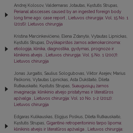
Andrej Kolosov, Valdemaras Jotautas, Kęstutis Strupas,
Perianal abscesses caused by an ingested foreign body
long time ago: case report
,
Lietuvos chirurgija: Vol. 15 No. 1
(2016): Lietuvos chirurgija
Kristina Marcinkevičienė, Elena Zdanytė, Vytautas Lipnickas,
Kęstutis Strupas,
Dvylikapirštės žarnos adenokarcinoma:
etiologija, klinika, diagnostika, gydymas, prognozė ir
klinikinis atvejis
,
Lietuvos chirurgija: Vol. 5 No. 1 (2007):
Lietuvos chirurgija
Jonas Jurgaitis, Saulius Sologubovas, Viktor Asejev, Marius
Paškonis, Vytautas Lipnickas, Asta Dukštaitė, Dileta
Rutkauskaitė, Kęstutis Strupas,
Suaugusiųjų žarnos
invaginacija: klinikinio atvejo pristatymas ir literatūros
apžvalga
,
Lietuvos chirurgija: Vol. 10 No. 1-2 (2012):
Lietuvos chirurgija
Edgaras Kulikauskas, Eligijus Poškus, Dileta Rutkauskaitė,
Kęstutis Strupas,
Gigantinė retroperitoninio tarpo lipoma:
klinikinis atvejis ir literatūros apžvalga
,
Lietuvos chirurgija: