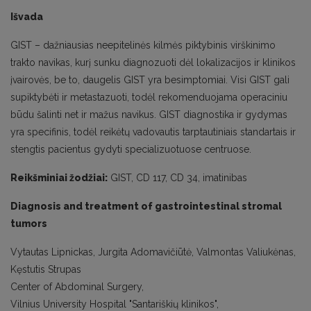
Išvada
GIST – dažniausias neepitelinės kilmės piktybinis virškinimo
trakto navikas, kurį sunku diagnozuoti dėl lokalizacijos ir klinikos
įvairovės, be to, daugelis GIST yra besimptomiai. Visi GIST gali
supiktybėti ir metastazuoti, todėl rekomenduojama operaciniu
būdu šalinti net ir mažus navikus. GIST diagnostika ir gydymas
yra specifinis, todėl reikėtų vadovautis tarptautiniais standartais ir
stengtis pacientus gydyti specializuotuose centruose.
Reikšminiai žodžiai:
GIST, CD 117, CD 34, imatinibas
Diagnosis and treatment of gastrointestinal stromal
tumors
Vytautas Lipnickas, Jurgita Adomavičiūtė, Valmontas Valiukėnas,
Kęstutis Strupas
Center of Abdominal Surgery,
Vilnius University Hospital "Santariškių klinikos",