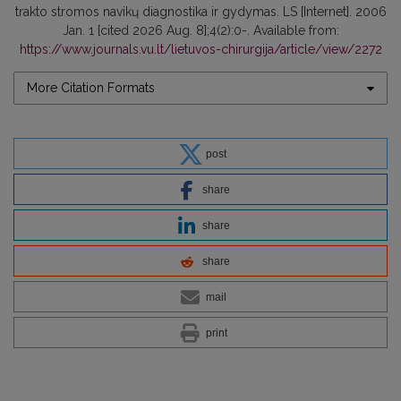
trakto stromos navikų diagnostika ir gydymas. LS [Internet]. 2006
Jan. 1 [cited 2026 Aug. 8];4(2):0-. Available from:
https://www.journals.vu.lt/lietuvos-chirurgija/article/view/2272
More Citation Formats
post
share
share
share
mail
print