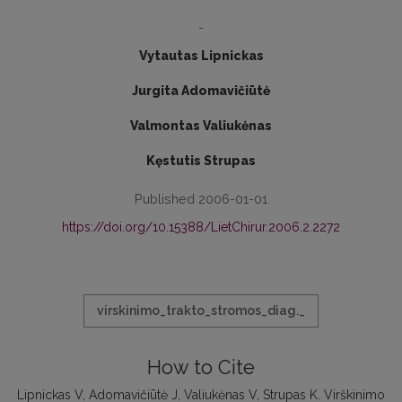
-
Vytautas Lipnickas
Jurgita Adomavičiūtė
Valmontas Valiukėnas
Kęstutis Strupas
Published 2006-01-01
https://doi.org/10.15388/LietChirur.2006.2.2272
virskinimo_trakto_stromos_diag._
How to Cite
Lipnickas V, Adomavičiūtė J, Valiukėnas V, Strupas K. Virškinimo