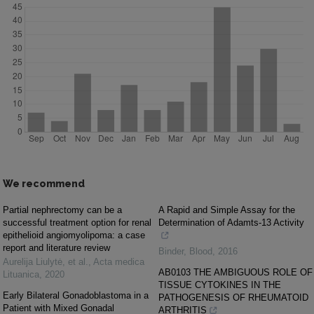
We recommend
Partial nephrectomy can be a
A Rapid and Simple Assay for the
successful treatment option for renal
Determination of Adamts-13 Activity
epithelioid angiomyolipoma: a case
report and literature review
Binder
,
Blood
,
2016
Aurelija Liulytė, et al.
,
Acta medica
AB0103 THE AMBIGUOUS ROLE OF
Lituanica
,
2020
TISSUE CYTOKINES IN THE
Early Bilateral Gonadoblastoma in a
PATHOGENESIS OF RHEUMATOID
Patient with Mixed Gonadal
ARTHRITIS