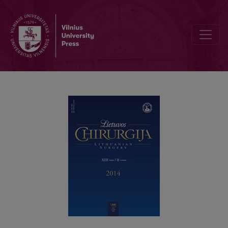
Virškinimo trakto stromos navikų diagnostika ir gydymas