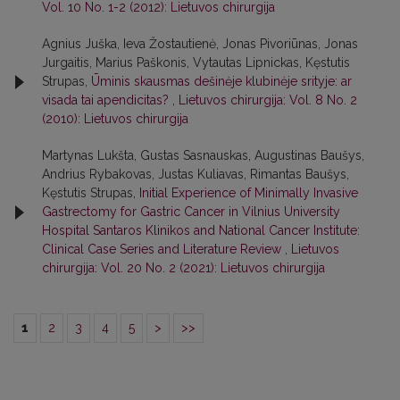
Vol. 10 No. 1-2 (2012): Lietuvos chirurgija
Agnius Juška, Ieva Žostautienė, Jonas Pivoriūnas, Jonas
Jurgaitis, Marius Paškonis, Vytautas Lipnickas, Kęstutis
Strupas,
Ūminis skausmas dešinėje klubinėje srityje: ar
visada tai apendicitas?
,
Lietuvos chirurgija: Vol. 8 No. 2
(2010): Lietuvos chirurgija
Martynas Lukšta, Gustas Sasnauskas, Augustinas Baušys,
Andrius Rybakovas, Justas Kuliavas, Rimantas Baušys,
Kęstutis Strupas,
Initial Experience of Minimally Invasive
Gastrectomy for Gastric Cancer in Vilnius University
Hospital Santaros Klinikos and National Cancer Institute:
Clinical Case Series and Literature Review
,
Lietuvos
chirurgija: Vol. 20 No. 2 (2021): Lietuvos chirurgija
1
2
3
4
5
>
>>