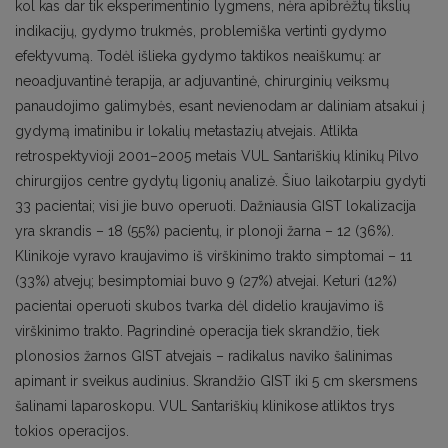
kol kas dar tik eksperimentinio lygmens, nėra apibrėžtų tikslių
indikacijų, gydymo trukmės, problemiška vertinti gydymo
efektyvumą. Todėl išlieka gydymo taktikos neaiškumų: ar
neoadjuvantinė terapija, ar adjuvantinė, chirurginių veiksmų
panaudojimo galimybės, esant nevienodam ar daliniam atsakui į
gydymą imatinibu ir lokalių metastazių atvejais. Atlikta
retrospektyvioji 2001–2005 metais VUL Santariškių klinikų Pilvo
chirurgijos centre gydytų ligonių analizė. Šiuo laikotarpiu gydyti
33 pacientai; visi jie buvo operuoti. Dažniausia GIST lokalizacija
yra skrandis – 18 (55%) pacientų, ir plonoji žarna – 12 (36%).
Klinikoje vyravo kraujavimo iš virškinimo trakto simptomai – 11
(33%) atvejų; besimptomiai buvo 9 (27%) atvejai. Keturi (12%)
pacientai operuoti skubos tvarka dėl didelio kraujavimo iš
virškinimo trakto. Pagrindinė operacija tiek skrandžio, tiek
plonosios žarnos GIST atvejais – radikalus naviko šalinimas
apimant ir sveikus audinius. Skrandžio GIST iki 5 cm skersmens
šalinami laparoskopu. VUL Santariškių klinikose atliktos trys
tokios operacijos.