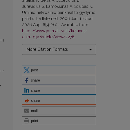
Šileikis A, Beiša V, Jucevičius B,
Jurevičius S, Lamošiūnas A, Strupas K.
Ūminio nekrozinio pankreatito gydymo
patirtis. LS [Internet]. 2006 Jan. 1 [cited
2026 Aug. 6];4(2):0-. Available from:
https://www.journals.vu.lt/lietuvos-
chirurgija/article/view/2276
ių
More Citation Formats
post
 ir
share
o
share
share
mail
print