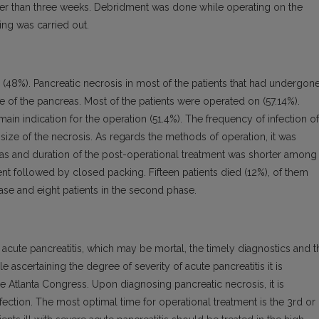
ger than three weeks. Debridment was done while operating on the
ing was carried out.
s (48%). Pancreatic necrosis in most of the patients that had undergon
 of the pancreas. Most of the patients were operated on (57.14%).
main indication for the operation (51.4%). The frequency of infection of
ize of the necrosis. As regards the methods of operation, it was
tulas and duration of the post-operational treatment was shorter among
t followed by closed packing. Fifteen patients died (12%), of them
phase and eight patients in the second phase.
acute pancreatitis, which may be mortal, the timely diagnostics and t
e ascertaining the degree of severity of acute pancreatitis it is
he Atlanta Congress. Upon diagnosing pancreatic necrosis, it is
nfection. The most optimal time for operational treatment is the 3rd or