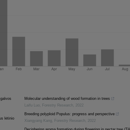
 galvos
Molecular understanding of wood formation in trees
Laifu Luo
,
Forestry Research
,
2022
Breeding polyploid Populus: progress and perspective
s lėtinio
Xiangyang Kang
,
Forestry Research
,
2022
Deciphering aroma formation during flowering in nectar tree (Til