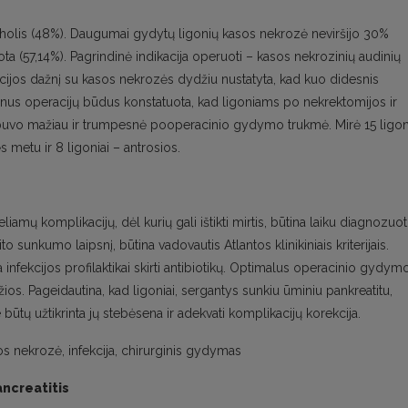
koholis (48%). Daugumai gydytų ligonių kasos nekrozė neviršijo 30%
 (57,14%). Pagrindinė indikacija operuoti – kasos nekrozinių audinių
ekcijos dažnį su kasos nekrozės dydžiu nustatyta, kad kuo didesnis
ginus operacijų būdus konstatuota, kad ligoniams po nekrektomijos ir
ių buvo mažiau ir trumpesnė pooperacinio gydymo trukmė. Mirė 15 ligon
ės metu ir 8 ligoniai – antrosios.
amų komplikacijų, dėl kurių gali ištikti mirtis, būtina laiku diagnozuoti
o sunkumo laipsnį, būtina vadovautis Atlantos klinikiniais kriterijais.
ekcijos profilaktikai skirti antibiotikų. Optimalus operacinio gydym
džios. Pageidautina, kad ligoniai, sergantys sunkiu ūminiu pankreatitu,
būtų užtikrinta jų stebėsena ir adekvati komplikacijų korekcija.
os nekrozė, infekcija, chirurginis gydymas
ancreatitis