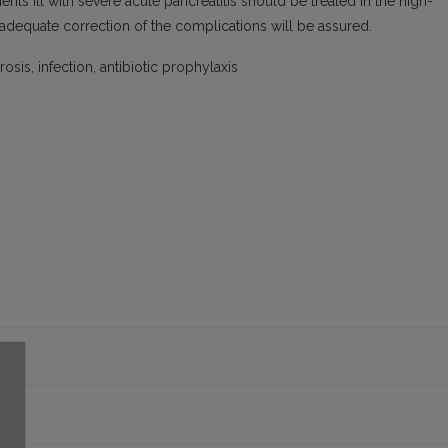
ients ill with severe acute pancreatitis should be treated in the high-
 adequate correction of the complications will be assured.
osis, infection, antibiotic prophylaxis