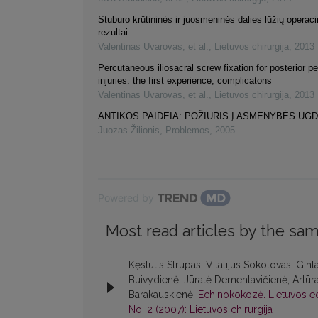
Stuburo krūtininės ir juosmeninės dalies lūžių opera
rezultai
Valentinas Uvarovas, et al.
,
Lietuvos chirurgija
,
2013
Percutaneous iliosacral screw fixation for posterior pe
injuries: the first experience, complicatons
Valentinas Uvarovas, et al.
,
Lietuvos chirurgija
,
2013
ANTIKOS PAIDEIA: POŽIŪRIS Į ASMENYBĖS UG
Juozas Žilionis
,
Problemos
,
2005
Powered by
Most read articles by the sam
Kęstutis Strupas, Vitalijus Sokolovas, Gint
Buivydienė, Jūratė Dementavičienė, Artūr
Barakauskienė,
Echinokokozė. Lietuvos e
No. 2 (2007): Lietuvos chirurgija