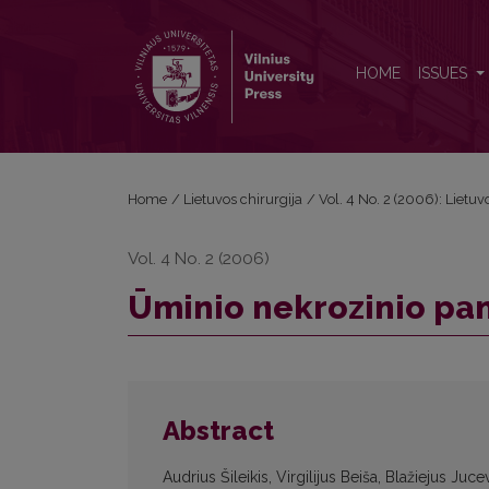
Ūminio nekrozinio pankreatito gydymo patirtis
HOME
ISSUES
Home
/
Lietuvos chirurgija
/
Vol. 4 No. 2 (2006): Lietuv
Vol. 4 No. 2 (2006)
Ūminio nekrozinio pan
Abstract
Audrius Šileikis, Virgilijus Beiša, Blažiejus Juc