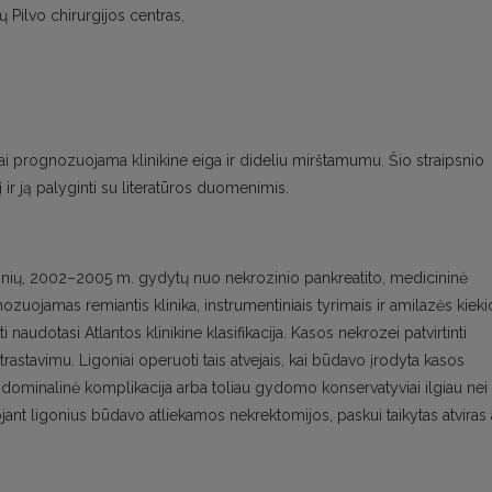
kų Pilvo chirurgijos centras,
kiai prognozuojama klinikine eiga ir dideliu mirštamumu. Šio straipsnio
 ir ją palyginti su literatūros duomenimis.
onių, 2002–2005 m. gydytų nuo nekrozinio pankreatito, medicininė
zuojamas remiantis klinika, instrumentiniais tyrimais ir amilazės kieki
naudotasi Atlantos klinikine klasifikacija. Kasos nekrozei patvirtinti
astavimu. Ligoniai operuoti tais atvejais, kai būdavo įrodyta kasos
abdominalinė komplikacija arba toliau gydomo konservatyviai ilgiau nei
jant ligonius būdavo atliekamos nekrektomijos, paskui taikytas atviras 