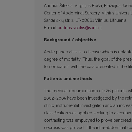
Audrius Šileikis, Virgilijus Beiša, Blažiejus Juc
Center of Abdominal Surgery, Vilnius University 
Santariškių str. 2, LT-08661 Vilnius, Lithuania
E-mail:
audrius.sileikis@santa.lt
Background / objective
Acute pancreatitis is a disease which is notable
degree of mortality. Thus, the goal of the pres
to compare it with the data presented in the lit
Patients and methods
The medical documentation of 126 patients who
2002–2005 have been investigated by the retr
clinic, instrumental investigation and an increa
classification was applied seeking to ascertai
contrasting was employed to prove pancreatic 
necrosis was proved, if the intra-abdominal co