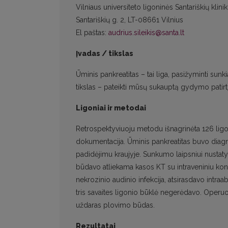
Vilniaus universiteto ligoninės Santariškių klini
Santariškių g. 2, LT-08661 Vilnius
El paštas:
audrius.sileikis@santa.lt
Įvadas / tikslas
Ūminis pankreatitas – tai liga, pasižyminti sun
tikslas – pateikti mūsų sukauptą gydymo patirtį
Ligoniai ir metodai
Retrospektyviuoju metodu išnagrinėta 126 lig
dokumentacija. Ūminis pankreatitas buvo diagno
padidėjimu kraujyje. Sunkumo laipsniui nustatyti 
būdavo atliekama kasos KT su intraveniniu kontr
nekrozinio audinio infekcija, atsirasdavo intra
tris savaites ligonio būklė negerėdavo. Operuo
uždaras plovimo būdas.
Rezultatai