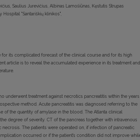
evičius, Saulius Jurevičius, Albinas Lamošiūnas, Kęstutis Strupas
Hospital "Santariškių klinikos",
 for its complicated forecast of the clinical course and for its high
ent article is to reveal the accumulated experience in its treatment an
erature.
 underwent treatment against necrotics pancreatitis within the years
ospective method. Acute pancreatitis was diagnosed referring to the
se of the quantity of amylase in the blood. The Atlanta clinical
n the degree of severity. CT of the pancreas together with intravenous
necrosis. The patients were operated on, if infection of pancreatic
mplication occurred or if the patient’s condition did not improve whil