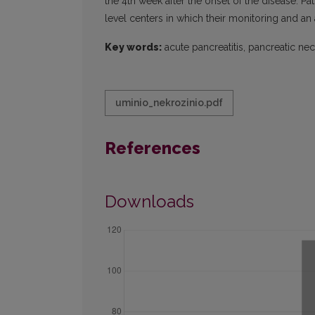
the 4th week after the onset of the disease. Pat
level centers in which their monitoring and an
Key words:
acute pancreatitis, pancreatic necr
uminio_nekrozinio.pdf
References
Downloads