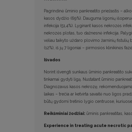
Pagrindinė ūminio pankreatito priežastis – al
kasos dydžio (69%). Dauguma ligonių išoperuota
infekcija (51,4%). Lyginant kasos nekrozės inf
nekrozės plotas, tuo dažnesnė infekcija. Paly
vėliau taikyto uždaro plovimo žarninių fistul
(12%), iš jų 7 ligoniai – pirmosios klinikinės faz
Išvados
Norint išvengti sunkaus ūminio pankreatito sukeli
tinkamai gydyti ligą. Nustatant ūminio pankreatit
Diagnozavus kasos nekrozę, rekomenduojama inf
laikas – trečia ar ketvirta savaitė nuo ligos pra
būtų gydomi tretinio lygio centruose, kuriuose 
Reikšminiai žodžiai:
ūminis pankreatitas, kas
Experience in treating acute necrotic p