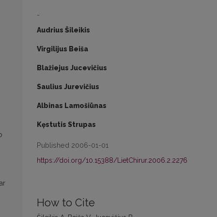
-
Audrius Šileikis
Virgilijus Beiša
Blažiejus Jucevičius
Saulius Jurevičius
Albinas Lamošiūnas
Kęstutis Strupas
o
Published 2006-01-01
https://doi.org/10.15388/LietChirur.2006.2.2276
ar
How to Cite