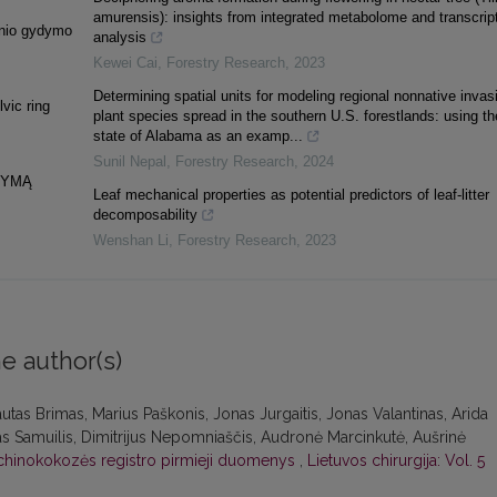
amurensis): insights from integrated metabolome and transcri
cinio gydymo
analysis
Kewei Cai
,
Forestry Research
,
2023
Determining spatial units for modeling regional nonnative invas
lvic ring
plant species spread in the southern U.S. forestlands: using th
state of Alabama as an examp...
Sunil Nepal
,
Forestry Research
,
2024
DYMĄ
Leaf mechanical properties as potential predictors of leaf-litter
decomposability
Wenshan Li
,
Forestry Research
,
2023
e author(s)
autas Brimas, Marius Paškonis, Jonas Jurgaitis, Jonas Valantinas, Arida
as Samuilis, Dimitrijus Nepomniaščis, Audronė Marcinkutė, Aušrinė
chinokokozės registro pirmieji duomenys
,
Lietuvos chirurgija: Vol. 5