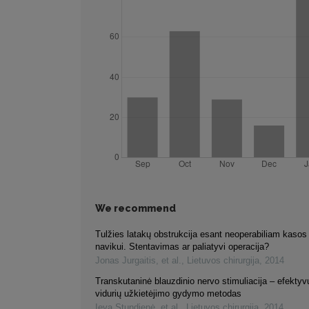
We recommend
Tulžies latakų obstrukcija esant neoperabiliam kasos
navikui. Stentavimas ar paliatyvi operacija?
Jonas Jurgaitis, et al.
,
Lietuvos chirurgija
,
2014
Transkutaninė blauzdinio nervo stimuliacija – efektyvu
vidurių užkietėjimo gydymo metodas
Ieva Stundienė, et al.
,
Lietuvos chirurgija
,
2014