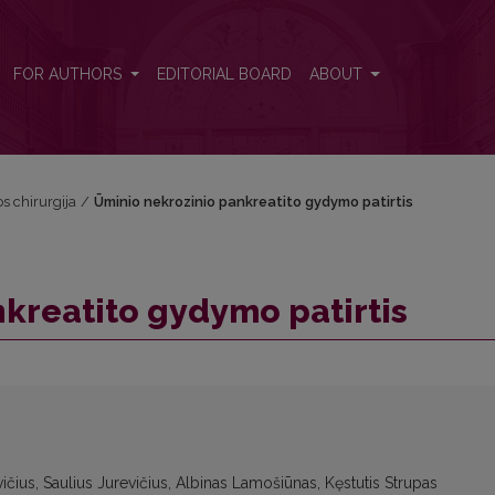
FOR AUTHORS
EDITORIAL BOARD
ABOUT
os chirurgija
/
Ūminio nekrozinio pankreatito gydymo patirtis
kreatito gydymo patirtis
evičius, Saulius Jurevičius, Albinas Lamošiūnas, Kęstutis Strupas