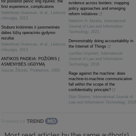
for posterior pelvic ring injuries: the
evidence across borders: mapping
first experience, complicatons
policy approaches and emerging
Valentinas Uvarovas, et al.
,
Lietuvos
reform initiatives
chirurgija
,
2013
Halefom H. Abraha
,
International
Journal of Law and Information
Stuburo krūtininės ir juosmeninės
Technology
,
2021
dalies lūžių operacinio gydymo
rezultai
Demonstrably doing accountability in
Valentinas Uvarovas, et al.
,
Lietuvos
the Internet of Things
chirurgija
,
2013
Lachlan Urquhart
,
International
ANTIKOS PAIDEIA: POŽIŪRIS Į
Journal of Law and Information
ASMENYBĖS UGDYMĄ
Technology
,
2018
Juozas Žilionis
,
Problemos
,
2005
Rage against the machine: does
machine-to-machine communication
fall within the scope of the
confidentiality principle?
Stijn Storms
,
International Journal of
Law and Information Technology
,
2019
Powered by
Most read articles by the same author(s)