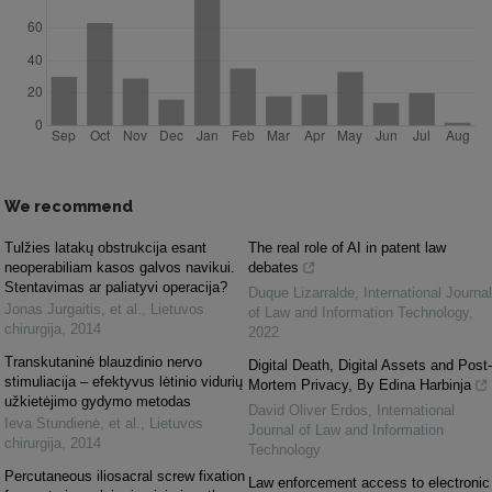
We recommend
Tulžies latakų obstrukcija esant
The real role of AI in patent law
neoperabiliam kasos galvos navikui.
debates
Stentavimas ar paliatyvi operacija?
Duque Lizarralde
,
International Journal
Jonas Jurgaitis, et al.
,
Lietuvos
of Law and Information Technology
,
chirurgija
,
2014
2022
Transkutaninė blauzdinio nervo
Digital Death, Digital Assets and Post-
stimuliacija – efektyvus lėtinio vidurių
Mortem Privacy, By Edina Harbinja
užkietėjimo gydymo metodas
David Oliver Erdos
,
International
Ieva Stundienė, et al.
,
Lietuvos
Journal of Law and Information
chirurgija
,
2014
Technology
Percutaneous iliosacral screw fixation
Law enforcement access to electronic