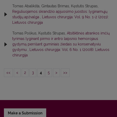
Tomas Abalikšta, Gintautas Brimas, Kęstutis Strupas,
Reguliuojamos skrandžio apjuosimo juostos: lyginamųjų
studijų apžvalga
,
Lietuvos chirurgija: Vol. 9 No. 1-2 (2011):
Lietuvos chirurgija
Tomas Poškus, Kęstutis Strupas,
Atsitiktinės atrankos imčių
tyrimas lyginant pirmo ir antro laipsnio hemorojaus
gydymą perrišant guminiais žiedais su konservatyviu
gydymu
,
Lietuvos chirurgija: Vol. 6 No. 1 (2008): Lietuvos
chirurgija
<<
<
2
3
4
5
>
>>
Make a Submission