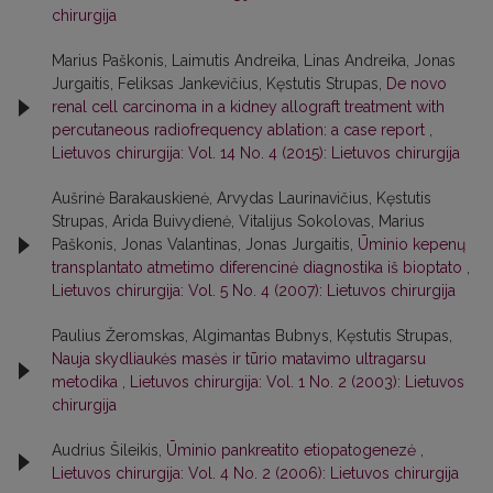
chirurgija
Marius Paškonis, Laimutis Andreika, Linas Andreika, Jonas
Jurgaitis, Feliksas Jankevičius, Kęstutis Strupas,
De novo
renal cell carcinoma in a kidney allograft treatment with
percutaneous radiofrequency ablation: a case report
,
Lietuvos chirurgija: Vol. 14 No. 4 (2015): Lietuvos chirurgija
Aušrinė Barakauskienė, Arvydas Laurinavičius, Kęstutis
Strupas, Arida Buivydienė, Vitalijus Sokolovas, Marius
Paškonis, Jonas Valantinas, Jonas Jurgaitis,
Ūminio kepenų
transplantato atmetimo diferencinė diagnostika iš bioptato
,
Lietuvos chirurgija: Vol. 5 No. 4 (2007): Lietuvos chirurgija
Paulius Žeromskas, Algimantas Bubnys, Kęstutis Strupas,
Nauja skydliaukės masės ir tūrio matavimo ultragarsu
metodika
,
Lietuvos chirurgija: Vol. 1 No. 2 (2003): Lietuvos
chirurgija
Audrius Šileikis,
Ūminio pankreatito etiopatogenezė
,
Lietuvos chirurgija: Vol. 4 No. 2 (2006): Lietuvos chirurgija