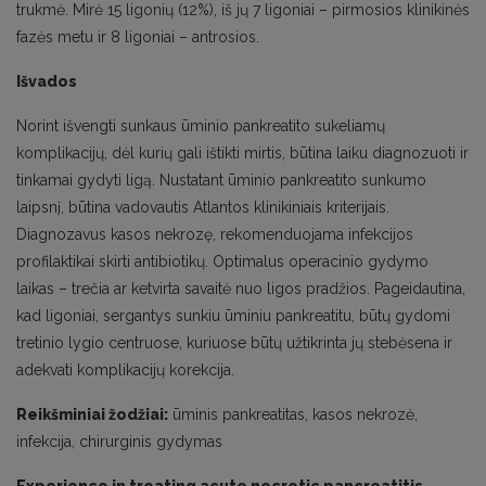
trukmė. Mirė 15 ligonių (12%), iš jų 7 ligoniai – pirmosios klinikinės
fazės metu ir 8 ligoniai – antrosios.
Išvados
Norint išvengti sunkaus ūminio pankreatito sukeliamų
komplikacijų, dėl kurių gali ištikti mirtis, būtina laiku diagnozuoti ir
tinkamai gydyti ligą. Nustatant ūminio pankreatito sunkumo
laipsnį, būtina vadovautis Atlantos klinikiniais kriterijais.
Diagnozavus kasos nekrozę, rekomenduojama infekcijos
profilaktikai skirti antibiotikų. Optimalus operacinio gydymo
laikas – trečia ar ketvirta savaitė nuo ligos pradžios. Pageidautina,
kad ligoniai, sergantys sunkiu ūminiu pankreatitu, būtų gydomi
tretinio lygio centruose, kuriuose būtų užtikrinta jų stebėsena ir
adekvati komplikacijų korekcija.
Reikšminiai žodžiai:
ūminis pankreatitas, kasos nekrozė,
infekcija, chirurginis gydymas