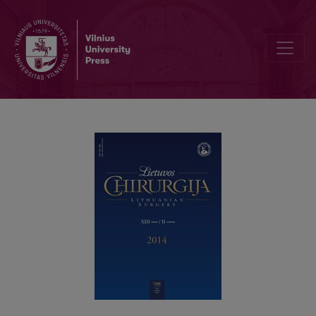
Ūminio nekrozinio pankreatito gydymo patirtis