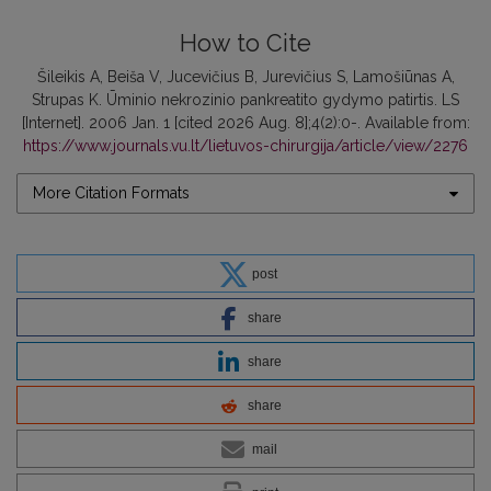
How to Cite
Šileikis A, Beiša V, Jucevičius B, Jurevičius S, Lamošiūnas A,
Strupas K. Ūminio nekrozinio pankreatito gydymo patirtis. LS
[Internet]. 2006 Jan. 1 [cited 2026 Aug. 8];4(2):0-. Available from:
https://www.journals.vu.lt/lietuvos-chirurgija/article/view/2276
More Citation Formats
post
share
share
share
mail