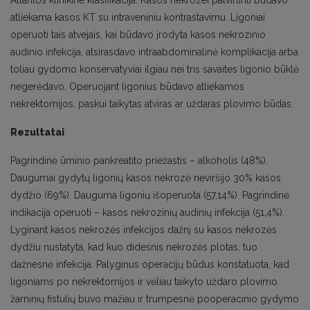
Atlantos klinikine klasifikacija. Kasos nekrozei patvirtinti būdavo
atliekama kasos KT su intraveniniu kontrastavimu. Ligoniai
operuoti tais atvejais, kai būdavo įrodyta kasos nekrozinio
audinio infekcija, atsirasdavo intraabdominalinė komplikacija arba
toliau gydomo konservatyviai ilgiau nei tris savaites ligonio būklė
negerėdavo. Operuojant ligonius būdavo atliekamos
nekrektomijos, paskui taikytas atviras ar uždaras plovimo būdas.
Rezultatai
Pagrindinė ūminio pankreatito priežastis – alkoholis (48%).
Daugumai gydytų ligonių kasos nekrozė neviršijo 30% kasos
dydžio (69%). Dauguma ligonių išoperuota (57,14%). Pagrindinė
indikacija operuoti – kasos nekrozinių audinių infekcija (51,4%).
Lyginant kasos nekrozės infekcijos dažnį su kasos nekrozės
dydžiu nustatyta, kad kuo didesnis nekrozės plotas, tuo
dažnesnė infekcija. Palyginus operacijų būdus konstatuota, kad
ligoniams po nekrektomijos ir vėliau taikyto uždaro plovimo
žarninių fistulių buvo mažiau ir trumpesnė pooperacinio gydymo