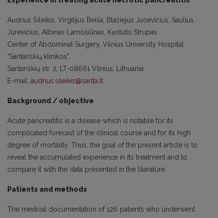
Experience in treating acute necrotic pancreatitis
Audrius Šileikis, Virgilijus Beiša, Blažiejus Jucevičius, Saulius
Jurevičius, Albinas Lamošiūnas, Kęstutis Strupas
Center of Abdominal Surgery, Vilnius University Hospital
"Santariškių klinikos",
Santariškių str. 2, LT-08661 Vilnius, Lithuania
E-mail:
audrius.sileikis@santa.lt
Background / objective
Acute pancreatitis is a disease which is notable for its
complicated forecast of the clinical course and for its high
degree of mortality. Thus, the goal of the present article is to
reveal the accumulated experience in its treatment and to
compare it with the data presented in the literature.
Patients and methods
The medical documentation of 126 patients who underwent