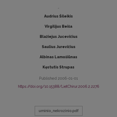
-
Audrius Šileikis
Virgilijus Beiša
Blažiejus Jucevičius
Saulius Jurevičius
Albinas Lamošiūnas
Kęstutis Strupas
Published 2006-01-01
https://doi.org/10.15388/LietChirur.2006.2.2276
uminio_nekrozinio.pdf