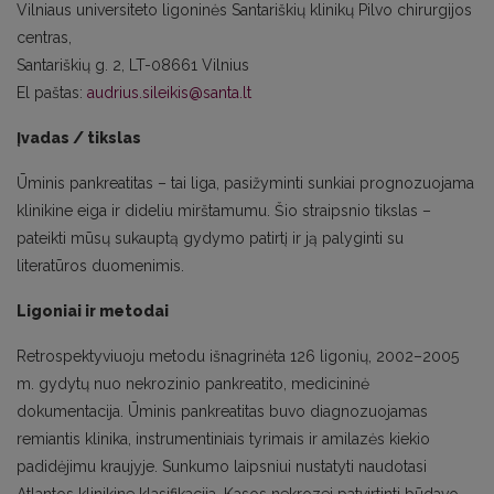
Vilniaus universiteto ligoninės Santariškių klinikų Pilvo chirurgijos
centras,
Santariškių g. 2, LT-08661 Vilnius
El paštas:
audrius.sileikis@santa.lt
Įvadas / tikslas
Ūminis pankreatitas – tai liga, pasižyminti sunkiai prognozuojama
klinikine eiga ir dideliu mirštamumu. Šio straipsnio tikslas –
pateikti mūsų sukauptą gydymo patirtį ir ją palyginti su
literatūros duomenimis.
Ligoniai ir metodai
Retrospektyviuoju metodu išnagrinėta 126 ligonių, 2002–2005
m. gydytų nuo nekrozinio pankreatito, medicininė
dokumentacija. Ūminis pankreatitas buvo diagnozuojamas
remiantis klinika, instrumentiniais tyrimais ir amilazės kiekio
padidėjimu kraujyje. Sunkumo laipsniui nustatyti naudotasi