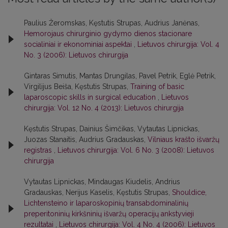
Paulius Žeromskas, Kęstutis Strupas, Audrius Janėnas,
Hemorojaus chirurginio gydymo dienos stacionare
socialiniai ir ekonominiai aspektai
,
Lietuvos chirurgija: Vol. 4
No. 3 (2006): Lietuvos chirurgija
Gintaras Simutis, Mantas Drungilas, Pavel Petrik, Eglė Petrik,
Virgilijus Beiša, Kęstutis Strupas,
Training of basic
laparoscopic skills in surgical education
,
Lietuvos
chirurgija: Vol. 12 No. 4 (2013): Lietuvos chirurgija
Kęstutis Strupas, Dainius Šimčikas, Vytautas Lipnickas,
Juozas Stanaitis, Audrius Gradauskas,
Vilniaus krašto išvaržų
registras
,
Lietuvos chirurgija: Vol. 6 No. 3 (2008): Lietuvos
chirurgija
Vytautas Lipnickas, Mindaugas Kiudelis, Andrius
Gradauskas, Nerijus Kaselis, Kęstutis Strupas,
Shouldice,
Lichtensteino ir laparoskopinių transabdominalinių
preperitoninių kirkšninių išvaržų operacijų ankstyvieji
rezultatai
,
Lietuvos chirurgija: Vol. 4 No. 4 (2006): Lietuvos