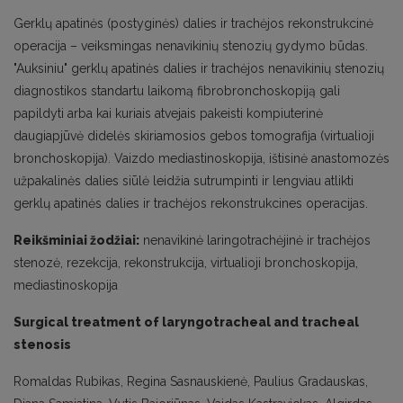
Gerklų apatinės (postyginės) dalies ir trachėjos rekonstrukcinė
operacija – veiksmingas nenavikinių stenozių gydymo būdas.
"Auksiniu" gerklų apatinės dalies ir trachėjos nenavikinių stenozių
diagnostikos standartu laikomą fibrobronchoskopiją gali
papildyti arba kai kuriais atvejais pakeisti kompiuterinė
daugiapjūvė didelės skiriamosios gebos tomografija (virtualioji
bronchoskopija). Vaizdo mediastinoskopija, ištisinė anastomozės
užpakalinės dalies siūlė leidžia sutrumpinti ir lengviau atlikti
gerklų apatinės dalies ir trachėjos rekonstrukcines operacijas.
Reikšminiai žodžiai:
nenavikinė laringotrachėjinė ir trachėjos
stenozė, rezekcija, rekonstrukcija, virtualioji bronchoskopija,
mediastinoskopija
Surgical treatment of laryngotracheal and tracheal
stenosis
Romaldas Rubikas, Regina Sasnauskienė, Paulius Gradauskas,