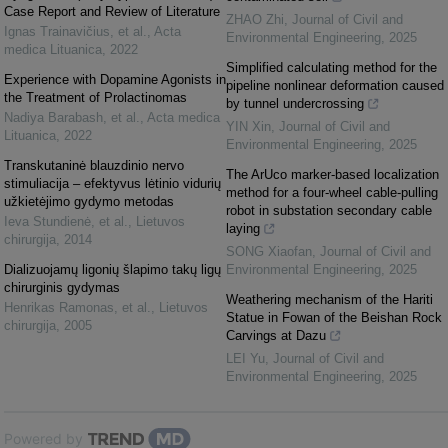
Case Report and Review of Literature
ZHAO Zhi
,
Journal of Civil and
Ignas Trainavičius, et al.
,
Acta
Environmental Engineering
,
2025
medica Lituanica
,
2022
Simplified calculating method for the
Experience with Dopamine Agonists in
pipeline nonlinear deformation caused
the Treatment of Prolactinomas
by tunnel undercrossing
Nadiya Barabash, et al.
,
Acta medica
YIN Xin
,
Journal of Civil and
Lituanica
,
2022
Environmental Engineering
,
2025
Transkutaninė blauzdinio nervo
The ArUco marker-based localization
stimuliacija – efektyvus lėtinio vidurių
method for a four-wheel cable-pulling
užkietėjimo gydymo metodas
robot in substation secondary cable
Ieva Stundienė, et al.
,
Lietuvos
laying
chirurgija
,
2014
SONG Xiaofan
,
Journal of Civil and
Dializuojamų ligonių šlapimo takų ligų
Environmental Engineering
,
2025
chirurginis gydymas
Weathering mechanism of the Hariti
Henrikas Ramonas, et al.
,
Lietuvos
Statue in Fowan of the Beishan Rock
chirurgija
,
2005
Carvings at Dazu
LEI Yu
,
Journal of Civil and
Environmental Engineering
,
2025
Powered by