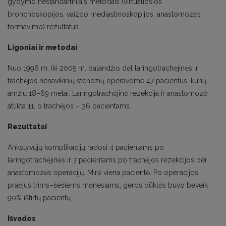
gydymo nestandartiniais metodais (virtualiosios
bronchoskopijos, vaizdo mediastinoskopijos, anastomozės
formavimo) rezultatus.
Ligoniai ir metodai
Nuo 1996 m. iki 2005 m. balandžio dėl laringotrachėjinės ir
trachėjos nenavikinių stenozių operavome 47 pacientus, kurių
amžių 18–69 metai. Laringotrachėjinė rezekcija ir anastomozė
atlikta 11, o trachėjos – 36 pacientams.
Rezultatai
Ankstyvųjų komplikacijų radosi 4 pacientams po
laringotrachėjinės ir 7 pacientams po trachėjos rezekcijos bei
anastomozės operacijų. Mirė viena pacientė. Po operacijos
praėjus trims–šešiems mėnesiams, geros būklės buvo beveik
90% ištirtų pacientų.
Išvados