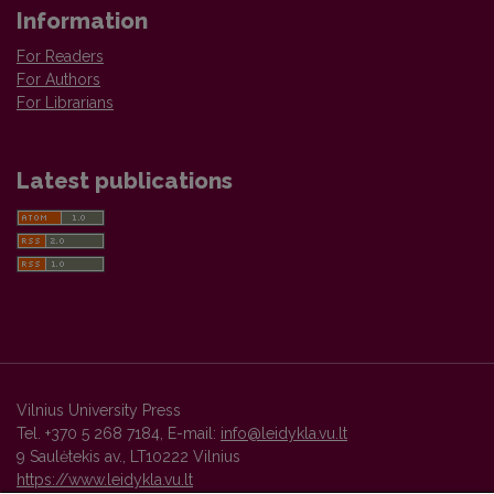
Information
For Readers
For Authors
For Librarians
Latest publications
Vilnius University Press
Tel. +370 5 268 7184, E-mail:
info@leidykla.vu.lt
9 Saulėtekis av., LT10222 Vilnius
https://www.leidykla.vu.lt