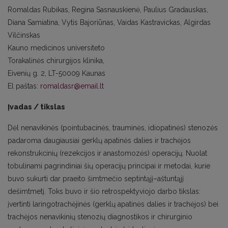
Romaldas Rubikas, Regina Sasnauskienė, Paulius Gradauskas,
Diana Samiatina, Vytis Bajoriūnas, Vaidas Kastravickas, Algirdas
Vilčinskas
Kauno medicinos universiteto
Torakalinės chirurgijos klinika,
Eivenių g. 2, LT-50009 Kaunas
El paštas:
romaldasr@email.lt
Įvadas / tikslas
Dėl nenavikinės (pointubacinės, trauminės, idiopatinės) stenozės
padaroma daugiausiai gerklų apatinės dalies ir trachėjos
rekonstrukcinių (rezekcijos ir anastomozės) operacijų. Nuolat
tobulinami pagrindiniai šių operacijų principai ir metodai, kurie
buvo sukurti dar praeito šimtmečio septintąjį–aštuntąjį
dešimtmetį. Toks buvo ir šio retrospektyviojo darbo tikslas:
įvertinti laringotrachėjinės (gerklų apatinės dalies ir trachėjos) bei
trachėjos nenavikinių stenozių diagnostikos ir chirurginio