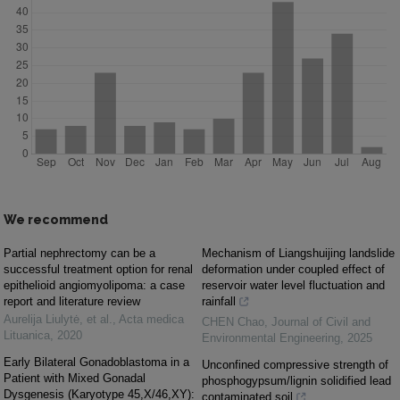
We recommend
Partial nephrectomy can be a
Mechanism of Liangshuijing landslide
successful treatment option for renal
deformation under coupled effect of
epithelioid angiomyolipoma: a case
reservoir water level fluctuation and
report and literature review
rainfall
Aurelija Liulytė, et al.
,
Acta medica
CHEN Chao
,
Journal of Civil and
Lituanica
,
2020
Environmental Engineering
,
2025
Early Bilateral Gonadoblastoma in a
Unconfined compressive strength of
Patient with Mixed Gonadal
phosphogypsum/lignin solidified lead
Dysgenesis (Karyotype 45,X/46,XY):
contaminated soil