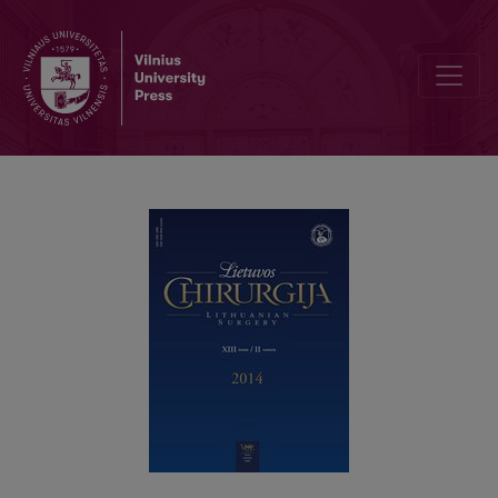
Gerklų apatinės dalies ir trachėjos stenozės chirurginis gydymas