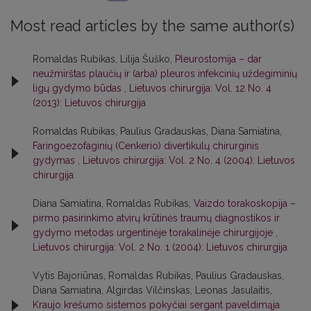
Most read articles by the same author(s)
Romaldas Rubikas, Lilija Šuško,
Pleurostomija – dar
neužmirštas plaučių ir (arba) pleuros infekcinių uždegiminių
ligų gydymo būdas
,
Lietuvos chirurgija: Vol. 12 No. 4
(2013): Lietuvos chirurgija
Romaldas Rubikas, Paulius Gradauskas, Diana Samiatina,
Faringoezofaginių (Cenkerio) divertikulų chirurginis
gydymas
,
Lietuvos chirurgija: Vol. 2 No. 4 (2004): Lietuvos
chirurgija
Diana Samiatina, Romaldas Rubikas,
Vaizdo torakoskopija –
pirmo pasirinkimo atvirų krūtinės traumų diagnostikos ir
gydymo metodas urgentinėje torakalinėje chirurgijoje
,
Lietuvos chirurgija: Vol. 2 No. 1 (2004): Lietuvos chirurgija
Vytis Bajoriūnas, Romaldas Rubikas, Paulius Gradauskas,
Diana Samiatina, Algirdas Vilčinskas, Leonas Jasulaitis,
Kraujo krešumo sistemos pokyčiai sergant paveldimąja