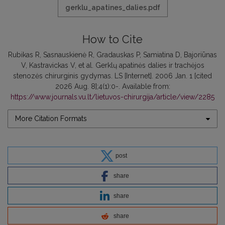
gerklu_apatines_dalies.pdf
How to Cite
Rubikas R, Sasnauskienė R, Gradauskas P, Samiatina D, Bajoriūnas
V, Kastravickas V, et al. Gerklų apatinės dalies ir trachėjos
stenozės chirurginis gydymas. LS [Internet]. 2006 Jan. 1 [cited
2026 Aug. 8];4(1):0-. Available from:
https://www.journals.vu.lt/lietuvos-chirurgija/article/view/2285
More Citation Formats
post
share
share
share