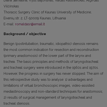
Diana Samiatina, Vytis Bajoriūnas, Vaidas Kastravickas, Algirdas
Vilčinskas
Thoracic Surgery Clinic of Kaunas University of Medicine,
Eivenių str. 2, LT-50009 Kaunas, Lithuania
E-mail:
romaldasr@email.lt
Background / objective
Benign (postintubation, traumatic, idiopathic) stenosis remains
the most common indication for resection and reconstruction
(primary anastomosis) of the lower part of the larynx and
trachea. The basic principles and methods of laryngotracheal
and tracheal surgery were introduced in the 1960s and 1970s.
However, the progress in surgery has never stopped. The aim of
this retrospective study was to analyse: 1) advantages and
limitations of virtual bronchoscopic images, video-assisted
mediastinoscopy and non-standard techniques for anastomosis;
2) results of surgical management of laryngotracheal and
tracheal stenosis.