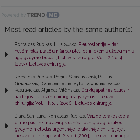
Powered by
Most read articles by the same author(s)
Romaldas Rubikas, Lilija Šuško,
Pleurostomija – dar
neužmirštas plaučių ir (arba) pleuros infekcinių uždegiminių
ligų gydymo būdas
,
Lietuvos chirurgija: Vol. 12 No. 4
(2013): Lietuvos chirurgija
Romaldas Rubikas, Regina Sasnauskienė, Paulius
Gradauskas, Diana Samiatina, Vytis Bajoriūnas, Vaidas
Kastravickas, Algirdas Vilčinskas,
Gerklų apatinės dalies ir
trachėjos stenozės chirurginis gydymas
,
Lietuvos
chirurgija: Vol. 4 No. 1 (2006): Lietuvos chirurgija
Diana Samiatina, Romaldas Rubikas,
Vaizdo torakoskopija –
pirmo pasirinkimo atvirų krūtinės traumų diagnostikos ir
gydymo metodas urgentinėje torakalinėje chirurgijoje
,
Lietuvos chirurgija: Vol. 2 No. 1 (2004): Lietuvos chirurgija