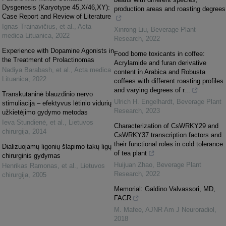
Dysgenesis (Karyotype 45,X/46,XY):
production areas and roasting degrees
Case Report and Review of Literature
Ignas Trainavičius, et al.
,
Acta
Xinrong Liu
,
Beverage Plant
medica Lituanica
,
2022
Research
,
2022
Experience with Dopamine Agonists in
Food borne toxicants in coffee:
the Treatment of Prolactinomas
Acrylamide and furan derivative
Nadiya Barabash, et al.
,
Acta medica
content in Arabica and Robusta
Lituanica
,
2022
coffees with different roasting profiles
and varying degrees of r...
Transkutaninė blauzdinio nervo
Ulrich H. Engelhardt
,
Beverage Plant
stimuliacija – efektyvus lėtinio vidurių
Research
,
2023
užkietėjimo gydymo metodas
Ieva Stundienė, et al.
,
Lietuvos
Characterization of CsWRKY29 and
chirurgija
,
2014
CsWRKY37 transcription factors and
their functional roles in cold tolerance
Dializuojamų ligonių šlapimo takų ligų
of tea plant
chirurginis gydymas
Huijuan Zhao
,
Beverage Plant
Henrikas Ramonas, et al.
,
Lietuvos
Research
,
2022
chirurgija
,
2005
Memorial: Galdino Valvassori, MD,
FACR
M. Mafee
,
AJNR Am J Neuroradiol
,
2018