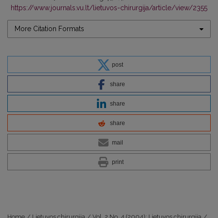
https://www.journals.vu.lt/lietuvos-chirurgija/article/view/2355
More Citation Formats
post
share
share
share
mail
print
Home
/
Lietuvos chirurgija
/
Vol. 2 No. 4 (2004): Lietuvos chirurgija
/