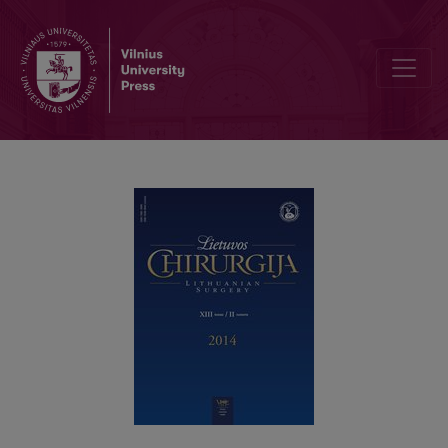
Faringoezofaginių (Cenkerio) divertikulų chirurginis gydymas