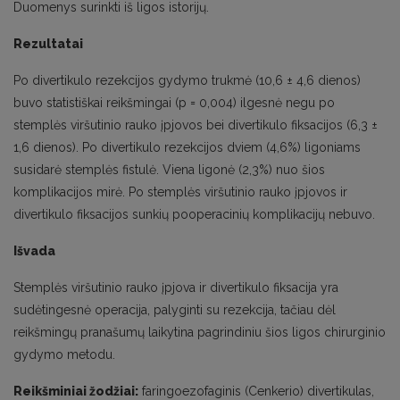
Duomenys surinkti iš ligos istorijų.
Rezultatai
Po divertikulo rezekcijos gydymo trukmė (10,6 ± 4,6 dienos)
buvo statistiškai reikšmingai (p = 0,004) ilgesnė negu po
stemplės viršutinio rauko įpjovos bei divertikulo fiksacijos (6,3 ±
1,6 dienos). Po divertikulo rezekcijos dviem (4,6%) ligoniams
susidarė stemplės fistulė. Viena ligonė (2,3%) nuo šios
komplikacijos mirė. Po stemplės viršutinio rauko įpjovos ir
divertikulo fiksacijos sunkių pooperacinių komplikacijų nebuvo.
Išvada
Stemplės viršutinio rauko įpjova ir divertikulo fiksacija yra
sudėtingesnė operacija, palyginti su rezekcija, tačiau dėl
reikšmingų pranašumų laikytina pagrindiniu šios ligos chirurginio
gydymo metodu.
Reikšminiai žodžiai:
faringoezofaginis (Cenkerio) divertikulas,