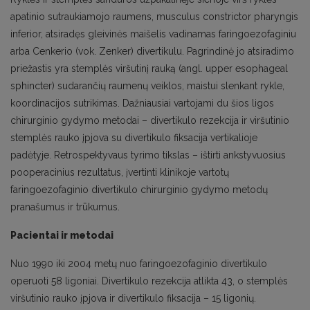
apatinio sutraukiamojo raumens, musculus constrictor pharyngis
inferior, atsiradęs gleivinės maišelis vadinamas faringoezofaginiu
arba Cenkerio (vok. Zenker) divertikulu. Pagrindinė jo atsiradimo
priežastis yra stemplės viršutinį rauką (angl. upper esophageal
sphincter) sudarančių raumenų veiklos, maistui slenkant rykle,
koordinacijos sutrikimas. Dažniausiai vartojami du šios ligos
chirurginio gydymo metodai – divertikulo rezekcija ir viršutinio
stemplės rauko įpjova su divertikulo fiksacija vertikalioje
padėtyje. Retrospektyvaus tyrimo tikslas – ištirti ankstyvuosius
pooperacinius rezultatus, įvertinti klinikoje vartotų
faringoezofaginio divertikulo chirurginio gydymo metodų
pranašumus ir trūkumus.
Pacientai ir metodai
Nuo 1990 iki 2004 metų nuo faringoezofaginio divertikulo
operuoti 58 ligoniai. Divertikulo rezekcija atlikta 43, o stemplės
viršutinio rauko įpjova ir divertikulo fiksacija – 15 ligonių.