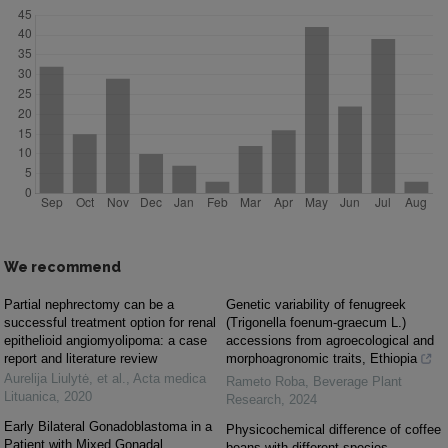
We recommend
Partial nephrectomy can be a
Genetic variability of fenugreek
successful treatment option for renal
(Trigonella foenum-graecum L.)
epithelioid angiomyolipoma: a case
accessions from agroecological and
report and literature review
morphoagronomic traits, Ethiopia
Aurelija Liulytė, et al.
,
Acta medica
Rameto Roba
,
Beverage Plant
Lituanica
,
2020
Research
,
2024
Early Bilateral Gonadoblastoma in a
Physicochemical difference of coffee
Patient with Mixed Gonadal
beans with different species,