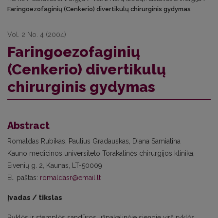
Faringoezofaginių (Cenkerio) divertikulų chirurginis gydymas
Vol. 2 No. 4 (2004)
Faringoezofaginių
(Cenkerio) divertikulų
chirurginis gydymas
Abstract
Romaldas Rubikas, Paulius Gradauskas, Diana Samiatina
Kauno medicinos universiteto Torakalinės chirurgijos klinika,
Eivenių g. 2, Kaunas, LT-50009
El. paštas:
romaldasr@email.lt
Įvadas / tikslas
Ryklės ir stemplės sandūros užpakalinėje sienoje virš ryklės