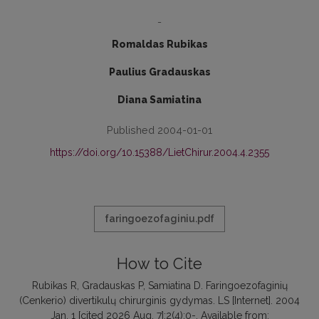
-
Romaldas Rubikas
Paulius Gradauskas
Diana Samiatina
Published 2004-01-01
https://doi.org/10.15388/LietChirur.2004.4.2355
faringoezofaginiu.pdf
How to Cite
Rubikas R, Gradauskas P, Samiatina D. Faringoezofaginių
(Cenkerio) divertikulų chirurginis gydymas. LS [Internet]. 2004
Jan. 1 [cited 2026 Aug. 7];2(4):0-. Available from: