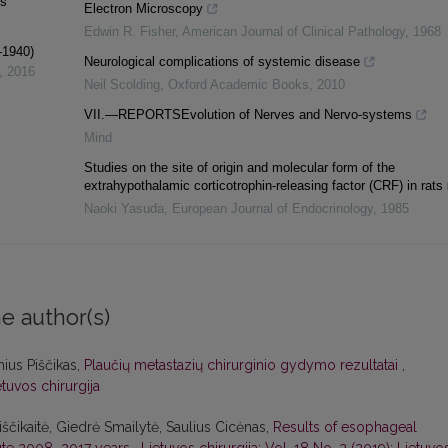
is
Electron Microscopy
Edwin R. Fisher
,
American Journal of Clinical Pathology
,
1968
–1940)
Neurological complications of systemic disease
,
2016
Neil Scolding
,
Oxford Academic Books
,
2010
VII.—REPORTSEvolution of Nerves and Nervo-systems
Mind
Studies on the site of origin and molecular form of the
extrahypothalamic corticotrophin-releasing factor (CRF) in rats
Naoki Yasuda
,
European Journal of Endocrinology
,
1985
e author(s)
nius Piščikas,
Plaučių metastazių chirurginio gydymo rezultatai
,
etuvos chirurgija
ščikaitė, Giedrė Smailytė, Saulius Cicėnas,
Results of esophageal