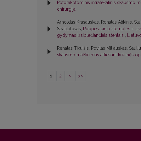
Potorakotominis intratekalinis skausmo 
chirurgija
Arnoldas Krasauskas, Renatas Aškinis, Sa
Stratilatovas,
Pooperacinio stemplės ir sk
gydymas išsiplečiančiais stentais
,
Lietuvo
Renatas Tikuišis, Povilas Miliauskas, Saul
skausmo malšinimas atliekant krūtinės op
1
2
>
>>