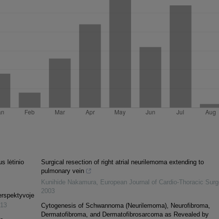
s lėtinio
Surgical resection of right atrial neurilemoma extending to
pulmonary vein
Kunihide Nakamura
,
European Journal of Cardio-Thoracic Surg
2003
perspektyvoje
13
Cytogenesis of Schwannoma (Neurilemoma), Neurofibroma,
Dermatofibroma, and Dermatofibrosarcoma as Revealed by