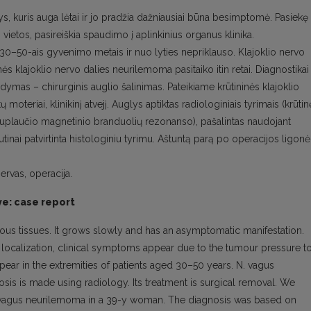
, kuris auga lėtai ir jo pradžia dažniausiai būna besimptomė. Pasiekę
 vietos, pasireiškia spaudimo į aplinkinius organus klinika.
0–50-ais gyvenimo metais ir nuo lyties nepriklauso. Klajoklio nervo
s klajoklio nervo dalies neurilemoma pasitaiko itin retai. Diagnostikai
dymas – chirurginis auglio šalinimas. Pateikiame krūtininės klajoklio
teriai, klinikinį atvejį. Auglys aptiktas radiologiniais tyrimais (krūtin
rpuplaučio magnetinio branduolių rezonanso), pašalintas naudojant
nai patvirtinta histologiniu tyrimu. Aštuntą parą po operacijos ligonė
ervas, operacija.
ve: case report
ous tissues. It grows slowly and has an asymptomatic manifestation.
localization, clinical symptoms appear due to the tumour pressure t
ar in the extremities of patients aged 30–50 years. N. vagus
sis is made using radiology. Its treatment is surgical removal. We
vus vagus neurilemoma in a 39-y woman. The diagnosis was based on