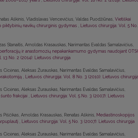
itute 2008–2017 years
,
Lietuvos chirurgija: Vol. 18 No. 2 (2019): Lietuvo
natas Aškinis, Vladislavas Vencevičius, Valdas Puodžiūnas,
Vietiškai
čio piktybinių navikų chirurginis gydymas
,
Lietuvos chirurgija: Vol. 5 No.
zas Stanaitis, Arnoldas Krasauskas, Narimantas Evaldas Samalavičius,
ių, perforacijų ir anastomozių nepakankamumo gydymas naudojant OTS
l. 13 No. 2 (2014): Lietuvos chirurgija
lius Cicėnas, Aleksas Žurauskas, Narimantas Evaldas Samalavičius,
torakotomiją
,
Lietuvos chirurgija: Vol. 8 No. 3 (2010): Lietuvos chirurgij
lius Cicėnas, Aleksas Žurauskas, Narimantas Evaldas Samalavičius,
šunto frakcijai
,
Lietuvos chirurgija: Vol. 5 No. 3 (2007): Lietuvos
us Piščikas, Arnoldas Krasauskas, Renatas Aškinis,
Mediastinoskopijos
tarpuplautį
,
Lietuvos chirurgija: Vol. 5 No. 3 (2007): Lietuvos chirurgija
lius Cicėnas, Aleksas Žurauskas, Narimantas Evaldas Samalavičius,