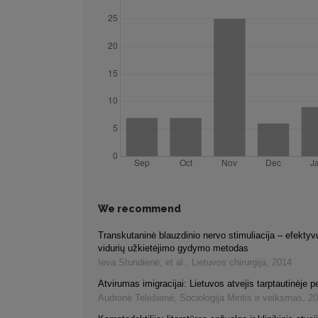
We recommend
Transkutaninė blauzdinio nervo stimuliacija – efektyvu
vidurių užkietėjimo gydymo metodas
Ieva Stundienė, et al.
,
Lietuvos chirurgija
,
2014
Atvirumas imigracijai: Lietuvos atvejis tarptautinėje 
Audronė Telešienė
,
Sociologija Mintis ir veiksmas
,
20