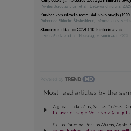
Kamptodaktilija: literatūros apžvalga ir klinikinis atvej
Povilas Jurgutavičius, et al.
,
Lietuvos chirurgija
,
2025
Kūrybos komunikacija teatre: dailininko atvejis (1920
Raimonda Bitinaitė-Širvinskienė
,
Information & Media
Skersinis mielitas po COVID-19: klinikinis atvejis
I. Vienažindytė, et al.
,
Neurologijos seminarai
,
2023
Powered by
Most read articles by the sam
Algirdas Jackevičius, Saulius Cicėnas, Dai
Lietuvos chirurgija: Vol. 1 No. 4 (2003): Li
Sigitas Zaremba, Renatas Aškinis, Agota Pi