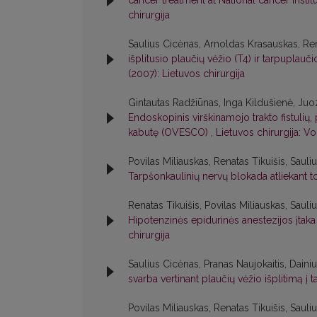
cancer treatment at National cancer inst
chirurgija
Saulius Cicėnas, Arnoldas Krasauskas, Re
išplitusio plaučių vėžio (T4) ir tarpuplau
(2007): Lietuvos chirurgija
Gintautas Radžiūnas, Inga Kildušienė, Juo
Endoskopinis virškinamojo trakto fistul
kabutę (OVESCO)
,
Lietuvos chirurgija: Vo
Povilas Miliauskas, Renatas Tikuišis, Sau
Tarpšonkaulinių nervų blokada atliekant 
Renatas Tikuišis, Povilas Miliauskas, Sau
Hipotenzinės epidurinės anestezijos įtaka 
chirurgija
Saulius Cicėnas, Pranas Naujokaitis, Daini
svarba vertinant plaučių vėžio išplitimą į 
Povilas Miliauskas, Renatas Tikuišis, Sau