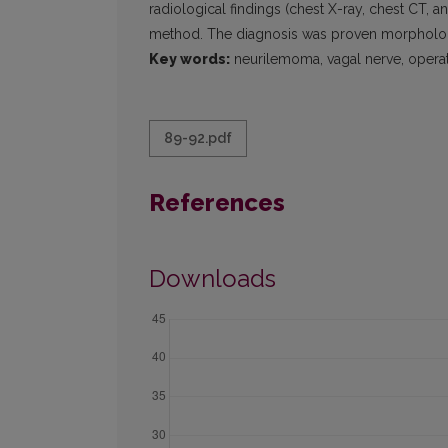
radiological findings (chest X-ray, chest CT
method. The diagnosis was proven morphologic
Key words:
neurilemoma, vagal nerve, operat
89-92.pdf
References
Downloads