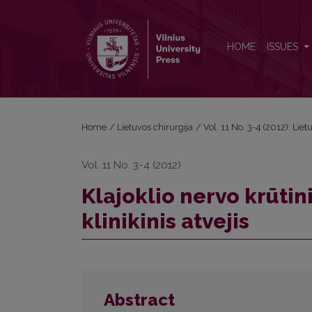
Klajoklio nervo krūtininės dalies neurilemoma: kliniki
HOME
ISSUES
Home
/
Lietuvos chirurgija
/
Vol. 11 No. 3-4 (2012): Liet
Vol. 11 No. 3-4 (2012)
Klajoklio nervo krūti
klinikinis atvejis
Abstract