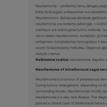
Neurilemoma – periferinių nervų dangalų auglys
kritinį dydį augliai, priklausomai nuo atsiradimo
Neurilemomos dažniausiai atsiranda galūnėse 3
neurilemoma yra nedažna patologija, o krūtininė
svarbiausi yra radiologiniai tyrimo metodai. Gy
nervo dalies neurilemomos, nustatytos 39 metų mo
rentgeniniu, kompiuterinės tomografijos ir ta
vaizdo torakoskopinę metodiką. Diagnozė galuti
išrašyta į namus.
Reikšminiai žodžiai:
neurilemoma, klajoklis n
Neurilemoma of intrathoracal vagal ner
Neurilemoma is a tumour of peripleurical nerv
During tumour enlargement, depending on its 
surrounding tissues. Neurilemomas mostly appe
neurilemoma is a very rare disease. The diagno
present a clinical case of intrathoracal ner