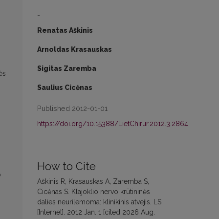
-
Renatas Aškinis
Arnoldas Krasauskas
Sigitas Zaremba
ės
Saulius Cicėnas
Published 2012-01-01
https://doi.org/10.15388/LietChirur.2012.3.2864
How to Cite
o
Aškinis R, Krasauskas A, Zaremba S,
Cicėnas S. Klajoklio nervo krūtininės
dalies neurilemoma: klinikinis atvejis. LS
[Internet]. 2012 Jan. 1 [cited 2026 Aug.