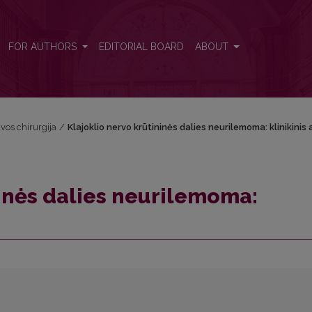
nis atvejis
FOR AUTHORS
EDITORIAL BOARD
ABOUT
uvos chirurgija
/
Klajoklio nervo krūtininės dalies neurilemoma: klinikinis 
ninės dalies neurilemoma: