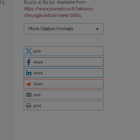
6];11(3-4):89-92. Available from:
ATS
https://www.journals.vu.lt/lietuvos-
chirurgija/article/view/2864
More Citation Formats
post
share
share
share
mail
print