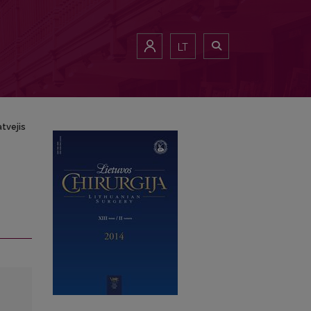
LT
atvejis