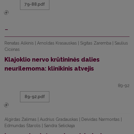
79-88.pdf
-
Renatas Aškinis | Arnoldas Krasauskas | Sigitas Zaremba | Saulius
Cicėnas
Klajoklio nervo krūtininės dalies
neurilemoma: klinikinis atvejis
89-92
89-92.pdf
Algirdas Žalimas | Audrius Gradauskas | Deividas Narmontas |
Edmundas Štarolis | Sandra Selickaja