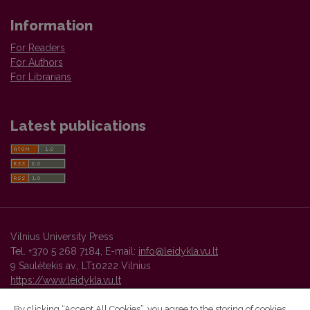
Information
For Readers
For Authors
For Librarians
Latest publications
Vilnius University Press
Tel. +370 5 268 7184, E-mail:
info@leidykla.vu.lt
9 Saulėtekis av., LT10222 Vilnius
https://www.leidykla.vu.lt
By clicking “Accept All Cookies”, you agree to the storing of cookies