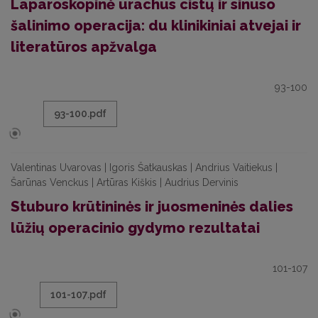
Laparoskopinė urachus cistų ir sinuso
šalinimo operacija: du klinikiniai atvejai ir
literatūros apžvalga
93-100
93-100.pdf
Valentinas Uvarovas | Igoris Šatkauskas | Andrius Vaitiekus |
Šarūnas Venckus | Artūras Kiškis | Audrius Dervinis
Stuburo krūtininės ir juosmeninės dalies
lūžių operacinio gydymo rezultatai
101-107
101-107.pdf