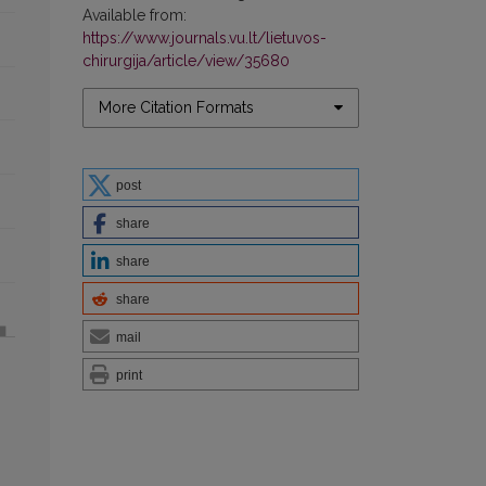
Available from:
https://www.journals.vu.lt/lietuvos-
chirurgija/article/view/35680
More Citation Formats
post
share
share
share
mail
print