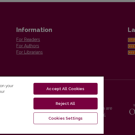
Information
La
For Readers
For Authors
For Librarians
 on your
Accept All Cookies
our
Reject All
Vilnius University Press platform and metadata are
distributed by
Creative Commons International
Cookies Settings
License
.