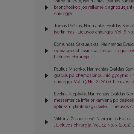
Vilma Brazytė, Narimantas Evaldas Samalav
bronchoskopijos reikšmė diagnozuojant 
chirurgija
Tomas Poškus, Narimantas Evaldas Samal
įvertinimas
,
Lietuvos chirurgija: Vol. 6 No.
Edmundas Sakalauskas, Narimantas Evalda
operacija dėl tiesiosios žarnos įstrigusio 
Lietuvos chirurgija
Paulius Misenko, Narimantas Evaldas Sam
gracilis po chemospindulinio gydymo ir t
chirurgija: Vol. 13 No. 2 (2014): Lietuvos ch
Evelina Klepšytė, Narimantas Evaldas Sam
messenterica inferior kamieną po tiesiosio
aptinkamų limfmazgių kiekiui
,
Lietuvos ch
Viktorija Žukauskienė, Narimantas Evalda
,
Lietuvos chirurgija: Vol. 12 No. 3 (2013): 