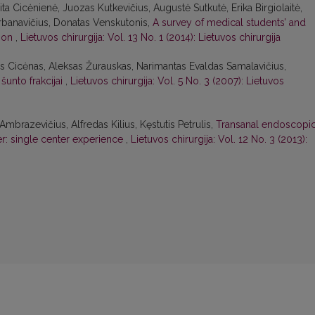
ita Cicėnienė, Juozas Kutkevičius, Augustė Sutkutė, Erika Birgiolaitė,
rbanavičius, Donatas Venskutonis,
A survey of medical students’ and
tion
,
Lietuvos chirurgija: Vol. 13 No. 1 (2014): Lietuvos chirurgija
lius Cicėnas, Aleksas Žurauskas, Narimantas Evaldas Samalavičius,
šunto frakcijai
,
Lietuvos chirurgija: Vol. 5 No. 3 (2007): Lietuvos
mbrazevičius, Alfredas Kilius, Kęstutis Petrulis,
Transanal endoscopi
er: single center experience
,
Lietuvos chirurgija: Vol. 12 No. 3 (2013):