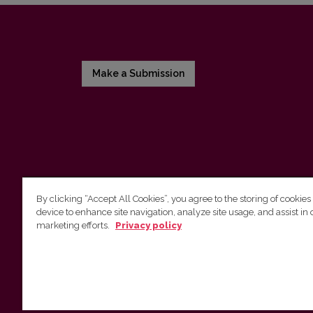
Make a Submission
By clicking “Accept All Cookies”, you agree to the storing of cookies
device to enhance site navigation, analyze site usage, and assist in 
Vilnius University Press
marketing efforts.
Privacy policy
Tel. +370 5 268 7184, E-mail:
info@leidykla.vu.lt
9 Saulėtekis av., LT10222 Vilnius
https://www.leidykla.vu.lt