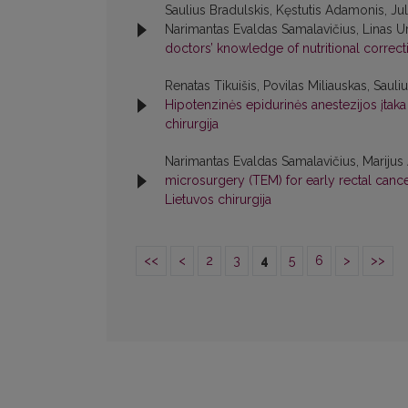
Saulius Bradulskis, Kęstutis Adamonis, Jul
Narimantas Evaldas Samalavičius, Linas U
doctors’ knowledge of nutritional correc
Renatas Tikuišis, Povilas Miliauskas, Sau
Hipotenzinės epidurinės anestezijos įtaka 
chirurgija
Narimantas Evaldas Samalavičius, Marijus A
microsurgery (TEM) for early rectal canc
Lietuvos chirurgija
<<
<
2
3
4
5
6
>
>>