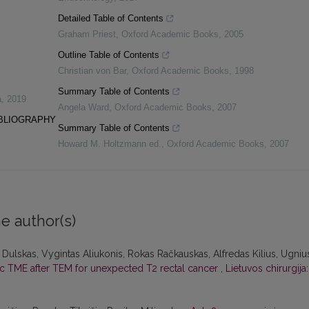
Detailed Table of Contents
Graham Priest
,
Oxford Academic Books
,
2005
Outline Table of Contents
Christian von Bar
,
Oxford Academic Books
,
1998
Summary Table of Contents
a
,
2019
Angela Ward
,
Oxford Academic Books
,
2007
IBLIOGRAPHY
Summary Table of Contents
Howard M. Holtzmann ed.
,
Oxford Academic Books
,
2007
e author(s)
Dulskas, Vygintas Aliukonis, Rokas Račkauskas, Alfredas Kilius, Ugniu
ic TME after TEM for unexpected T2 rectal cancer
,
Lietuvos chirurgija: