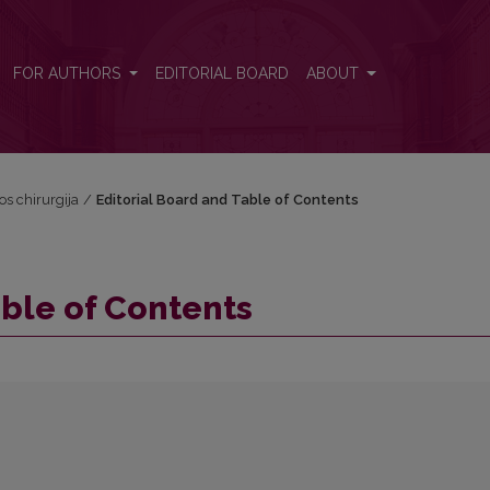
FOR AUTHORS
EDITORIAL BOARD
ABOUT
vos chirurgija
/
Editorial Board and Table of Contents
able of Contents