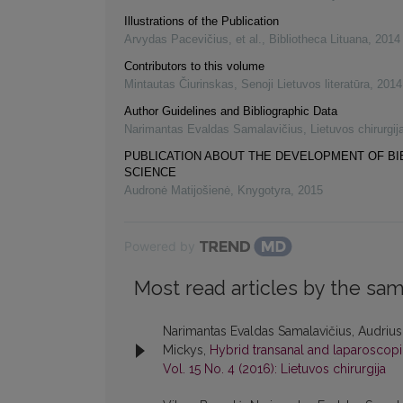
Illustrations of the Publication
Arvydas Pacevičius, et al.
,
Bibliotheca Lituana
,
2014
Contributors to this volume
Mintautas Čiurinskas
,
Senoji Lietuvos literatūra
,
2014
Author Guidelines and Bibliographic Data
Narimantas Evaldas Samalavičius
,
Lietuvos chirurgij
PUBLICATION ABOUT THE DEVELOPMENT OF B
SCIENCE
Audronė Matijošienė
,
Knygotyra
,
2015
Powered by
Most read articles by the sam
Narimantas Evaldas Samalavičius, Audrius 
Mickys,
Hybrid transanal and laparoscop
Vol. 15 No. 4 (2016): Lietuvos chirurgija