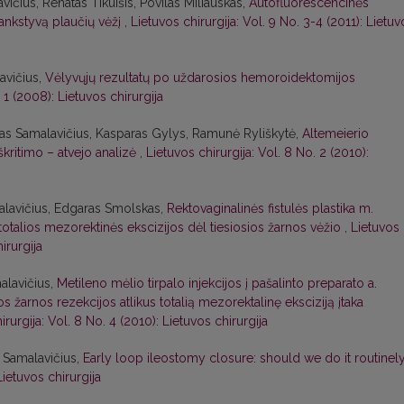
ičius, Renatas Tikuišis, Povilas Miliauskas,
Autofluorescencinės
ankstyvą plaučių vėžį
,
Lietuvos chirurgija: Vol. 9 No. 3-4 (2011): Lietuv
avičius,
Vėlyvųjų rezultatų po uždarosios hemoroidektomijos
 1 (2008): Lietuvos chirurgija
s Samalavičius, Kasparas Gylys, Ramunė Ryliškytė,
Altemeierio
iškritimo – atvejo analizė
,
Lietuvos chirurgija: Vol. 8 No. 2 (2010):
alavičius, Edgaras Smolskas,
Rektovaginalinės fistulės plastika m.
otalios mezorektinės ekscizijos dėl tiesiosios žarnos vėžio
,
Lietuvos
irurgija
alavičius,
Metileno mėlio tirpalo injekcijos į pašalinto preparato a.
s žarnos rezekcijos atlikus totalią mezorektalinę eksciziją įtaka
irurgija: Vol. 8 No. 4 (2010): Lietuvos chirurgija
s Samalavičius,
Early loop ileostomy closure: should we do it routinel
Lietuvos chirurgija