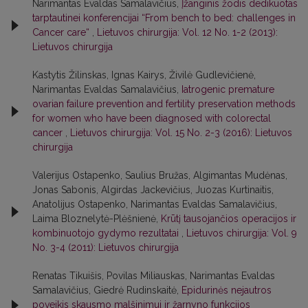
Narimantas Evaldas Samalavičius,
Įžanginis žodis dedikuotas
tarptautinei konferencijai “From bench to bed: challenges in
Cancer care“
,
Lietuvos chirurgija: Vol. 12 No. 1-2 (2013):
Lietuvos chirurgija
Kastytis Žilinskas, Ignas Kairys, Živilė Gudlevičienė,
Narimantas Evaldas Samalavičius,
Iatrogenic premature
ovarian failure prevention and fertility preservation methods
for women who have been diagnosed with colorectal
cancer
,
Lietuvos chirurgija: Vol. 15 No. 2-3 (2016): Lietuvos
chirurgija
Valerijus Ostapenko, Saulius Bružas, Algimantas Mudėnas,
Jonas Sabonis, Algirdas Jackevičius, Juozas Kurtinaitis,
Anatolijus Ostapenko, Narimantas Evaldas Samalavičius,
Laima Bloznelytė-Plėšnienė,
Krūtį tausojančios operacijos ir
kombinuotojo gydymo rezultatai
,
Lietuvos chirurgija: Vol. 9
No. 3-4 (2011): Lietuvos chirurgija
Renatas Tikuišis, Povilas Miliauskas, Narimantas Evaldas
Samalavičius, Giedrė Rudinskaitė,
Epidurinės nejautros
poveikis skausmo malšinimui ir žarnyno funkcijos