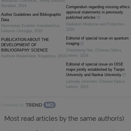
Mintautas Čiurinskas
,
Senoji Lietuvos
literatūra
,
2014
Corrigendum regarding missing ethics
approval statements in previously
Author Guidelines and Bibliographic
published articles
Data
Radiation Medicine and Protection
,
Narimantas Evaldas Samalavičius
,
2024
Lietuvos chirurgija
,
2019
Editorial of special issue on quantum
PUBLICATION ABOUT THE
imaging
DEVELOPMENT OF
BIBLIOGRAPHY SCIENCE
Shensheng Han
,
Chinese Optics
Letters
,
2024
Audronė Matijošienė
,
Knygotyra
,
2015
Editorial of special issue on OISE
major jointly established by Tianjin
University and Nankai University
yarhsely jokechen
,
Chinese Optics
Letters
,
2023
Powered by
Most read articles by the same author(s)