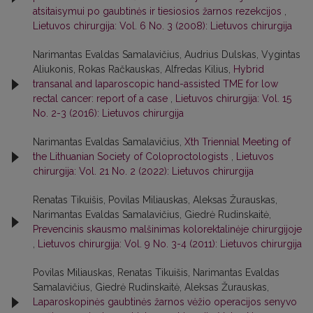
atsitaisymui po gaubtinės ir tiesiosios žarnos rezekcijos
,
Lietuvos chirurgija: Vol. 6 No. 3 (2008): Lietuvos chirurgija
Narimantas Evaldas Samalavičius, Audrius Dulskas, Vygintas
Aliukonis, Rokas Račkauskas, Alfredas Kilius,
Hybrid
transanal and laparoscopic hand-assisted TME for low
rectal cancer: report of a case
,
Lietuvos chirurgija: Vol. 15
No. 2-3 (2016): Lietuvos chirurgija
Narimantas Evaldas Samalavičius,
Xth Triennial Meeting of
the Lithuanian Society of Coloproctologists
,
Lietuvos
chirurgija: Vol. 21 No. 2 (2022): Lietuvos chirurgija
Renatas Tikuišis, Povilas Miliauskas, Aleksas Žurauskas,
Narimantas Evaldas Samalavičius, Giedrė Rudinskaitė,
Prevencinis skausmo malšinimas kolorektalinėje chirurgijoje
,
Lietuvos chirurgija: Vol. 9 No. 3-4 (2011): Lietuvos chirurgija
Povilas Miliauskas, Renatas Tikuišis, Narimantas Evaldas
Samalavičius, Giedrė Rudinskaitė, Aleksas Žurauskas,
Laparoskopinės gaubtinės žarnos vėžio operacijos senyvo