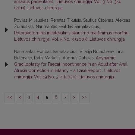
amžiaus pacientams
,
Lietuvos chirurgija: Vol. 9 No. 3-4
(2011): Lietuvos chirurgija
Povilas Miliauskas, Renatas Tikuišis, Saulius Cicėnas, Aleksas
Žurauskas, Narimantas Evaldas Samalavičius,
Potorakotominis intratekalinis skausmo malšinimas morfinu
,
Lietuvos chirurgija: Vol. 5 No. 3 (2007): Lietuvos chirurgija
Narimantas Evaldas Samalavicius, Vitalija Nutautiene, Lina
Butenaite, Rytis Markelis, Audrius Dulskas,
Adynamic
Graciloplasty for Faecal Incontinence in an Adult after Anal
Atresia Correction in Infancy – a Case Report
,
Lietuvos
chirurgija: Vol. 19 No. 3-4 (2020): Lietuvos chirurgija
<<
<
3
4
5
6
7
>
>>