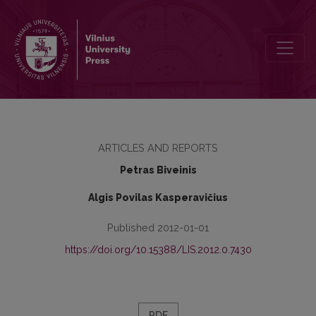
Lietuvos tautinės mažumos, valstybė ir visuomenė XX–XXI amžių s
ARTICLES AND REPORTS
Petras Biveinis
Algis Povilas Kasperavičius
Published 2012-01-01
https://doi.org/10.15388/LIS.2012.0.7430
PDF