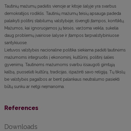
Tautinių mažumų padėtis vienoje ar kitoje šalyje yra svarbus
demokratijos rodiklis. Tautinių mažumų teisių apsauga padeda
palaikyti politinį stabilumą valstybėje, išvengti įtampos, konfliktų.
Mažumos, kai ignoruojamos jų teisės, varžoma veikla, sukelia
daug problemų įvairiose šalyse ir įtampos tarpvalstybiniuose
santykiuose.
Lietuvos valstybės nacionaline politika siekiama padėti tautinėms
mažumoms integruotis į ekonominį, kultūrinį, politinį šalies
gyvenimą. Tautinėms mažumoms svarbu išsaugoti gimtąją
kalbą, puoselėti kultūrą, tradicijas, išpažinti savo religiją. Tų tikslų
be valstybės pagalbos ar bent palankaus neutralumo pasiekti
būtų sunku ar netgi neįmanoma.
References
Downloads