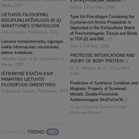
γ (IFN-γ)–inducible Subunits
Media
,
2007
Griffin
,
J Exp Med
,
1998
LIETUVOS FILOSOFINIŲ
Type IIA Procollagen Containing the
DISCIPLINŲ APŽVALGOS IR JŲ
Cysteine-rich Amino Propeptide Is
NARATYVINĖS STRATEGIJOS
Deposited in the Extracellular Matrix
Aldis Gedutis
,
Problemos
,
2011
of Prechondrogenic Tissue and Binds
to TGF-β1 and BM...
Lietuvos kompiuterininkų sąjungos
Zhu
,
J Cell Biol
,
1999
veikla informacinės visuomenės
plėtros kontekste
PROTEOSE INTOXICATIONS AND
Alfredas Otas, et al.
,
Information &
INJURY OF BODY PROTEIN
Media
,
2009
G. H. Whipple, et al.
,
J Exp Med
,
IŠTIKIMYBĖ ESAČIAI KAIP
1918
PAMATINIS LIETUVOS
Prediction of Synthesis Condition and
FILOSOFIJOS ORIENTYRAS
Magnetic Property of Screened
Augustinas Dainys
,
Problemos
,
2010
Metallic Double-Perovskite
Antiferromagnet Mn2FeOsO6
LI Jun
,
Chinese Journal of High
Pressure Physics
Powered by