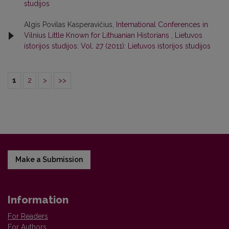
studijos
Algis Povilas Kasperavičius,
Intemational Conferences in
Vilnius Little Known for Lithuanian Historians
,
Lietuvos
istorijos studijos: Vol. 27 (2011): Lietuvos istorijos studijos
1
2
>
>>
Make a Submission
Information
For Readers
For Authors