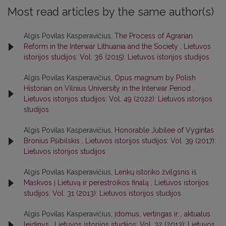
Most read articles by the same author(s)
Algis Povilas Kasperavičius,
The Process of Agrarian
Reform in the Interwar Lithuania and the Society
,
Lietuvos
istorijos studijos: Vol. 36 (2015): Lietuvos istorijos studijos
Algis Povilas Kasperavičius,
Opus magnum by Polish
Historian on Vilnius University in the Interwar Period
,
Lietuvos istorijos studijos: Vol. 49 (2022): Lietuvos istorijos
studijos
Algis Povilas Kasperavičius,
Honorable Jubilee of Vygintas
Bronius Pšibilskis
,
Lietuvos istorijos studijos: Vol. 39 (2017):
Lietuvos istorijos studijos
Algis Povilas Kasperavičius,
Lenkų istoriko žvilgsnis iš
Maskvos į Lietuvą ir perestroikos finalą
,
Lietuvos istorijos
studijos: Vol. 31 (2013): Lietuvos istorijos studijos
Algis Povilas Kasperavičius,
Įdomus, vertingas ir... aktualus
leidinys
,
Lietuvos istorijos studijos: Vol. 32 (2013): Lietuvos