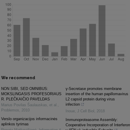
We recommend
NON SIBI, SED OMNIBUS:
γ-Secretase promotes membrane
MOKSLINGASIS PROFESORIAUS
insertion of the human papillomavirus
R. PLEČKAIČIO PAVELDAS
L2 capsid protein during virus
infection
Marius Povilas Šaulauskas, et al.
,
Problemos
,
2010
Inoue
,
J Cell Biol
,
2018
Verslo organizacijos informacinės
Immunoproteasome Assembly:
aplinkos tyrimas
Cooperative Incorporation of Interferon
Renata Matkevičienė
,
Information &