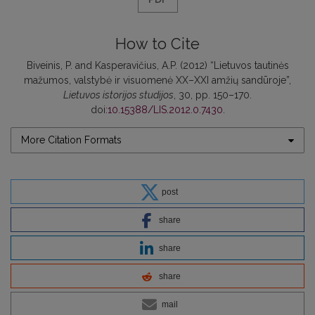
How to Cite
Biveinis, P. and Kasperavičius, A.P. (2012) “Lietuvos tautinės
mažumos, valstybė ir visuomenė XX–XXI amžių sandūroje”,
Lietuvos istorijos studijos
, 30, pp. 150–170.
doi:
10.15388/LIS.2012.0.7430
.
More Citation Formats
post
share
share
share
mail